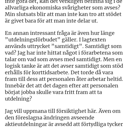
inte göra det, kan det verkligen befinna sig i de
allvarliga ekonomiska svårigheter som avses?
Min slutsats blir att man inte kan tro att stödet
är givet bara för att man inte delar ut.
En annan intressant fråga är även hur länge
”utdelningsförbudet” gäller. I lagtexten
används uttrycket ”samtidigt”. Samtidigt som
vad? Jag har inte hittat något i förarbetena som
talar om vad som avses med samtidigt. Men en
logisk tanke är att det avser samtidigt som stöd
erhålls för korttidsarbete. Det torde då vara
fram till dess att personalen åter arbetar heltid.
Innebär det att det dagen efter att personalen
börjat jobba skulle vara fritt fram att ta
utdelning?
Jag vill uppmana till försiktighet här. Även om
den föreslagna ändringen avseende
aktieutdelningar är avsedd att förtydliga tycker