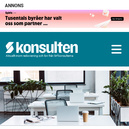
ANNONS
Aktuellt inom redovisning och lön från Srf konsulterna