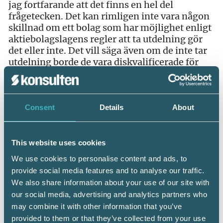
jag fortfarande att det finns en hel del
frågetecken. Det kan rimligen inte vara någon
skillnad om ett bolag som har möjlighet enligt
aktiebolagslagens regler att ta utdelning gör
det eller inte. Det vill säga även om de inte tar
utdelning borde de vara diskvalificerade för
stöd på den grunden att de inte befinner sig i
en allvarlig ekonomisk svårighet.
Vad ska man då göra? Så här tänker jag:
Consent
Details
About
Ta inga utdelningar
Om företaget behöver korttidspermittera –
This website uses cookies
Gör det och sök stödet
We use cookies to personalise content and ads, to
Räkna inte slentrianmässigt med att det
provide social media features and to analyse our traffic.
preliminära stödet kommer att bli slutligt.
We also share information about your use of our site with
Bygg istället upp dokumentation som stödjer
our social media, advertising and analytics partners who
varför bolaget ska ha rätt till stödet.
may combine it with other information that you’ve
Följ debatten och var försiktig med att ta
utdelning snart efter det att stödperioden går
provided to them or that they’ve collected from your use