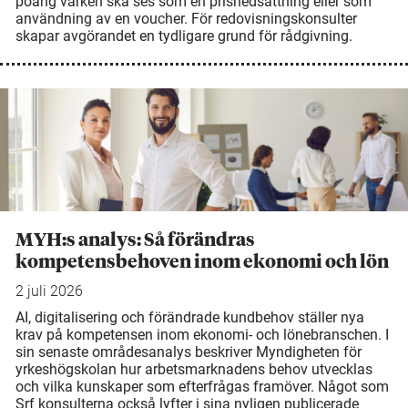
poäng varken ska ses som en prisnedsättning eller som
användning av en voucher. För redovisningskonsulter
skapar avgörandet en tydligare grund för rådgivning.
MYH:s analys: Så förändras
kompetensbehoven inom ekonomi och lön
2 juli 2026
AI, digitalisering och förändrade kundbehov ställer nya
krav på kompetensen inom ekonomi- och lönebranschen. I
sin senaste områdesanalys beskriver Myndigheten för
yrkeshögskolan hur arbetsmarknadens behov utvecklas
och vilka kunskaper som efterfrågas framöver. Något som
Srf konsulterna också lyfter i sina nyligen publicerade