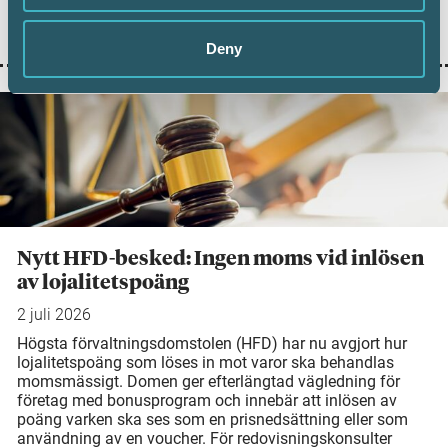
visar ny statistik från Bolagsverket att digital inlämning
ger färre kompletteringar och snabbare handläggning.
Deny
Nytt HFD-besked: Ingen moms vid inlösen
av lojalitetspoäng
2 juli 2026
Högsta förvaltningsdomstolen (HFD) har nu avgjort hur
lojalitetspoäng som löses in mot varor ska behandlas
momsmässigt. Domen ger efterlängtad vägledning för
företag med bonusprogram och innebär att inlösen av
poäng varken ska ses som en prisnedsättning eller som
användning av en voucher. För redovisningskonsulter