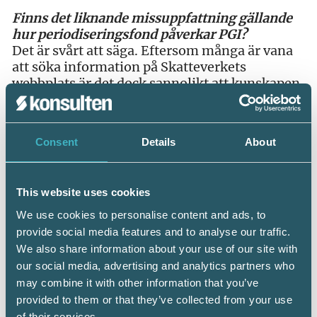
Finns det liknande missuppfattning gällande
hur periodiseringsfond påverkar PGI?
Det är svårt att säga. Eftersom många är vana
att söka information på Skatteverkets
webbplats är det dock sannolikt att kunskapen
är bättre när det gäller PGI.
Har du missat Mats uppskattade artikel om de
Consent
Details
About
tillfälliga reglerna för periodiseringsfond samt
vad som gäller för SGI och PGI –
läs den och få
länkarna till hänvisade dokument här >>
This website uses cookies
We use cookies to personalise content and ads, to
provide social media features and to analyse our traffic.
We also share information about your use of our site with
our social media, advertising and analytics partners who
may combine it with other information that you’ve
Dela:
provided to them or that they’ve collected from your use
of their services.