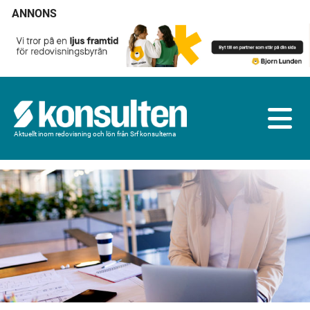
ANNONS
Aktuellt inom redovisning och lön från Srf konsulterna