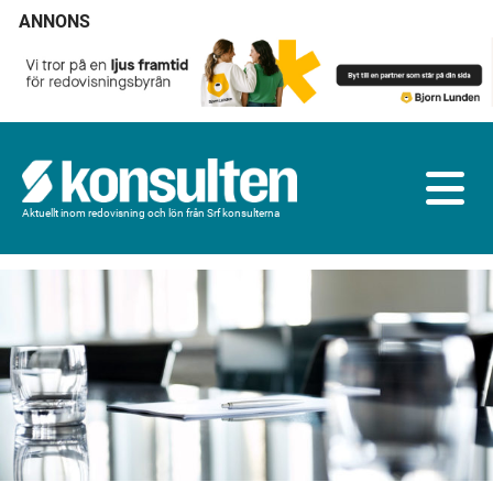
ANNONS
Aktuellt inom redovisning och lön från Srf konsulterna