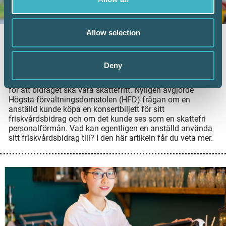
Allow selection
Vad kan friskvårdsbidraget användas till?
8 juni 2026
Deny
Arbetsgivare kan erbjuda sina anställda ett
friskvårdsbidrag, men det finns några saker att tänka på
för att bidraget ska vara skattefritt. Nyligen avgjorde
Högsta förvaltningsdomstolen (HFD) frågan om en
anställd kunde köpa en konsertbiljett för sitt
friskvårdsbidrag och om det kunde ses som en skattefri
personalförmån. Vad kan egentligen en anställd använda
sitt friskvårdsbidrag till? I den här artikeln får du veta mer.