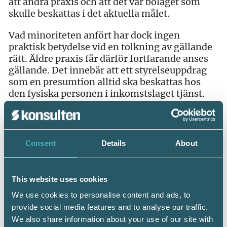
att ändra praxis och att det var bolaget som
skulle beskattas i det aktuella målet.
Vad minoriteten anfört har dock ingen
praktisk betydelse vid en tolkning av gällande
rätt. Äldre praxis får därför fortfarande anses
gällande. Det innebär att ett styrelseuppdrag
som en presumtion alltid ska beskattas hos
den fysiska personen i inkomstslaget tjänst.
Undantag gäller om uppdraget är
tidsbegränsat och gäller en specifik insats i
bolaget. Vidare torde en förutsättning vara att
personen också är verkställande direktör i
Consent
Details
About
bolaget. Genom Högsta
förvaltningsdomstolens beslut i plenum är det
klart att det krävs en lagändring för att
This website uses cookies
beskattning av styrelsearvode ska kunna ske
We use cookies to personalise content and ads, to
på samma villkor som andra uppdrag.
provide social media features and to analyse our traffic.
We also share information about your use of our site with