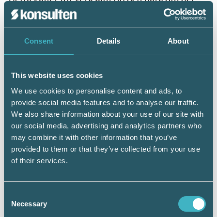
finns andra verksamma.
Blandad verksamhet
Om flera olika verksamheter bedrivs i samma
Consent
Details
About
lokal, och minst en av dessa omfattas av
skyldigheten att föra personalliggare ska
samtliga verksamma i lokalen antecknas i
This website uses cookies
personalliggaren. Detta kallas för blandad
We use cookies to personalise content and ads, to
verksamhet.
provide social media features and to analyse our traffic.
We also share information about your use of our site with
Om näringsverksamheten huvudsakligen
our social media, advertising and analytics partners who
består av annan verksamhet än sådan som
may combine it with other information that you’ve
medför skyldighet att föra personalliggare,
provided to them or that they’ve collected from your use
behöver ingen personalliggare föras. Med
of their services.
huvudsakligen avses ca 75 procent av
omsättningen.
Consent
Skattefriheten för förmån av privat hälso-
Necessary
Selection
och sjukvård ska avskaffas