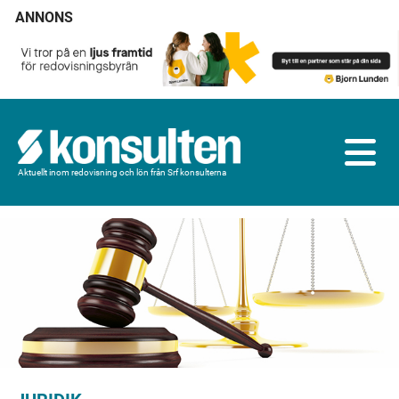
ANNONS
Aktuellt inom redovisning och lön från Srf konsulterna