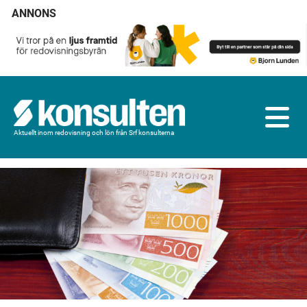
ANNONS
Aktuellt inom redovisning och lön från Srf konsulterna