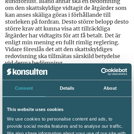
kundförlust. Bland annat ska en bedömning
om den skattskyldige vidtagit de åtgärder som
kan anses skäliga göras i förhållande till
storleken på fordran. Desto större belopp desto
större krav att kunna visa att tillräckliga
åtgärder har vidtagits för att få betalt. Det är
enligt min mening en fullt rimlig reglering.
Vidare föreslås det att den skattskyldiges
redovisning ska tillmätas särskild betydelse
vid denna bedömning.
Den andra delen av förslaget möjliggör en
schablonmässig bedömning när en
Consent
Details
About
kundförlust anses föreligga. Denna del av
förslaget är särskilt intressant och har som jag
ser det också störst betydelse när det gäller att
uppnå en förenkling. Enligt förslaget ska en
This website uses cookies
kundförlust anses föreligga om en fordring
We use cookies to personalise content and ads, to
inte har betalats 60 dagar efter förfallodatum
provide social media features and to analyse our traffic.
och fordringen dessutom inte överstiger två
We also share information about your use of our site with