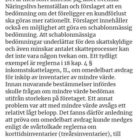
Näringslivs hemställan och förslaget att en
bedömning om det föreligger en kundförlust
ska göras mer rationellt. Förslaget innehåller
också en möjlighet att göra en schablonmässig
bedömning. Att schablonmässiga
bedömningar underlättar för den skattskyldige
och även minskar antalet skatteprocesser kan
det inte vara någon tvekan om. Ett tydligt
exempel är reglerna i 18 kap. 4 §
inkomstskattelagen, IL, om omedelbart avdrag
för inköp av inventarier av mindre värde.
Innan nuvarande bestämmelser infördes
skulle frågan om mindre värde bedömas
utifrån storleken på företaget. Ett annat
problem var att med mindre värde avsågs ett
relativt lågt belopp. Det fanns därför anledning
att pröva om omedelbart avdrag kunde medges
enligt de svårtolkade reglerna om
korttidsinventarier (treårsinventarier), till