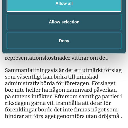
Allow all
som kan framföras för en lagändring när det
gäller moms har även bäring vid
inkomstbeskattningen. Samordnade regler
Allow selection
mellan inkomstbeskattning och moms
innebär också en förenkling. Att göra olika
bedömningar vid inkomstbeskattningen och
Deny
för moms kan till och med ses som ett
problem. Reglerna om avdrag för
representationskostnader vittnar om det.
Sammanfattningsvis är det ett utmärkt förslag
som väsentligt kan bidra till minskad
administrativ börda för företagen. Förslaget
bör inte heller ha någon nämnvärd påverkan
på statens intäkter. Eftersom samtliga partier i
riksdagen gärna vill framhålla att de är för
förenklingar borde det inte finnas något som
hindrar att förslaget genomförs utan dröjsmål.