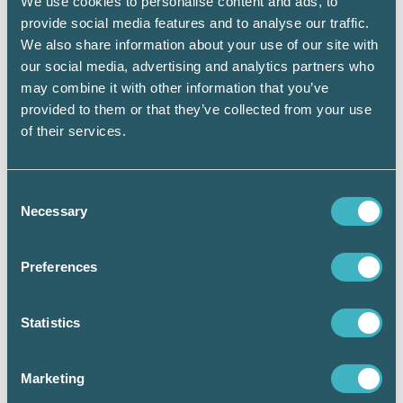
We use cookies to personalise content and ads, to
beskattningsårets skiktgräns multiplicerad
provide social media features and to analyse our traffic.
med det jämförelsetal, uttryckt i procent, som
We also share information about your use of our site with
anger förhållandet mellan det allmänna
our social media, advertising and analytics partners who
prisläget i juni året före beskattningsåret och
may combine it with other information that you’ve
prisläget i juni andra året före
provided to them or that they’ve collected from your use
beskattningsåret (förändringen i
of their services.
konsumentprisindex mellan tidpunkterna)
plus två procentenheter. På det sättet justeras
gränsen årligen med ett inflationsskydd.
Consent
Necessary
Selection
Regeringen vill nu pausa uppräkningen med
hänsyn till det ekonomiska läget och då
regeringen prioriterar att bekämpa inflationen
Preferences
anser regeringen att det är viktigt med en
återhållsam och finansierad budget. Tidigare
har uppräkningen av skiktgränsen varit hög
Statistics
med hänsyn till tidigare uppräkningar. Därför
har regeringen lagt ett förslag om att
Marketing
skiktgränsen för statlig inkomstskatt
ska