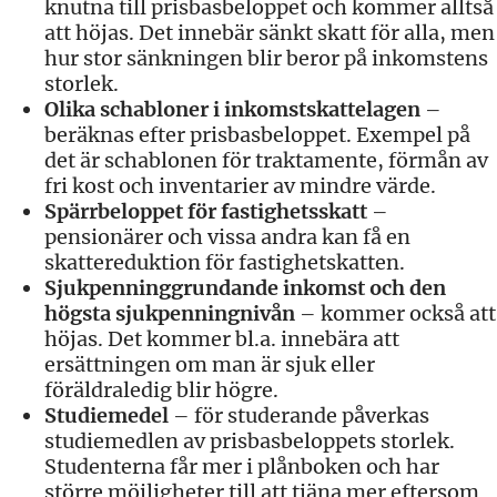
knutna till prisbasbeloppet och kommer alltså
att höjas. Det innebär sänkt skatt för alla, men
hur stor sänkningen blir beror på inkomstens
storlek.
Olika schabloner i inkomstskattelagen
–
beräknas efter prisbasbeloppet. Exempel på
det är schablonen för traktamente, förmån av
fri kost och inventarier av mindre värde.
Spärrbeloppet för fastighetsskatt
–
pensionärer och vissa andra kan få en
skattereduktion för fastighetskatten.
Sjukpenninggrundande inkomst och den
högsta sjukpenningnivån
– kommer också att
höjas. Det kommer bl.a. innebära att
ersättningen om man är sjuk eller
föräldraledig blir högre.
Studiemedel
– för studerande påverkas
studiemedlen av prisbasbeloppets storlek.
Studenterna får mer i plånboken och har
större möjligheter till att tjäna mer eftersom