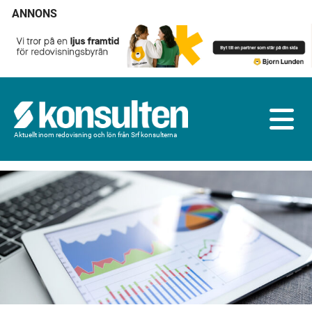
ANNONS
Aktuellt inom redovisning och lön från Srf konsulterna