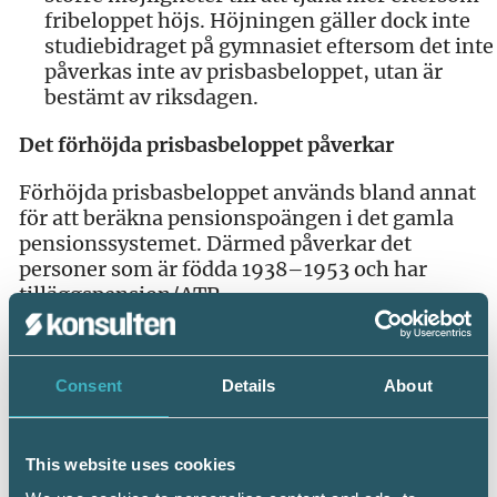
fribeloppet höjs. Höjningen gäller dock inte
studiebidraget på gymnasiet eftersom det inte
påverkas inte av prisbasbeloppet, utan är
bestämt av riksdagen.
Det förhöjda prisbasbeloppet påverkar
Förhöjda prisbasbeloppet används bland annat
för att beräkna pensionspoängen i det gamla
pensionssystemet. Därmed påverkar det
personer som är födda 1938–1953 och har
tilläggspension/ATP.
Skiktgränsen för statlig inkomstskatt –
pausad uppräkning
Consent
Details
About
Även skiktgränsen för statlig inkomstskatt
räknas om varje år och är beroende av
förändringen av konsumentprisindex.
This website uses cookies
Skiktgränsen uppgår till det föregående