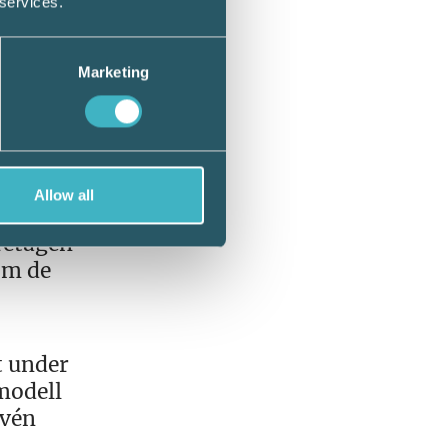
 services.
Marketing
tt i
ch
Allow all
retagen
om de
t under
modell
evén