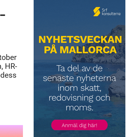
-
tober
n, HR-
 dess