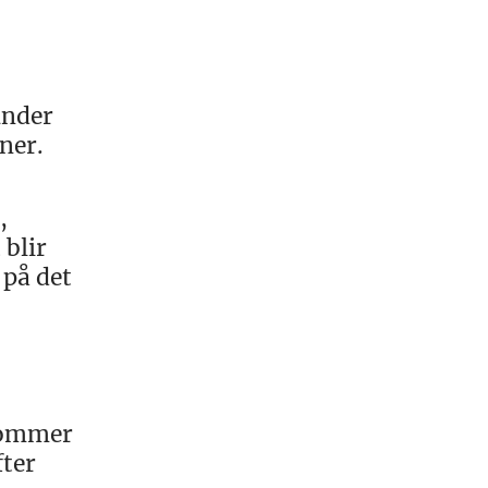
under
ner.
,
 blir
 på det
 kommer
fter