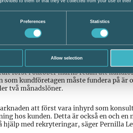
 provided to them or that they’ve collected from your use of their
lla ska veta vad som gäller både för oss som
Preferences
Statistics
 konsulter. Vi har uppmanat vår personal a
 möjliggöra en god planering av både vår o
evén Mohn.
Allow selection
aft först i oktober märks redan att kundfö
gan som kundföretagen måste fundera på är 
ller två månadslöner.
marknaden att först vara inhyrd som konsul
lning hos kunden. Detta är också en och en 
å hjälp med rekryteringar, säger Pernilla L