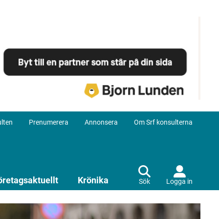
lten
Prenumerera
Annonsera
Om Srf konsulterna
öretagsaktuellt
Krönika
Sök
Logga in