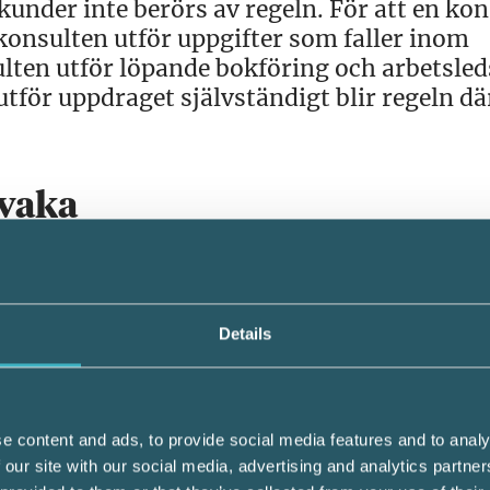
under inte berörs av regeln. För att en kon
konsulten utför uppgifter som faller inom
ulten utför löpande bokföring och arbetsled
tför uppdraget självständigt blir regeln d
evaka
a lagar reglerar 24-månadersregeln förhålla
Skyldigheten att bevaka 24-månadersgräns
rstås ligga i bemanningsföretagets intress
Details
tt förlora konsulten. Regelverket innebär d
get måste ompröva sina strategier för kon
e content and ads, to provide social media features and to analy
t sig för 24-månadersregelns ikraftträdand
 our site with our social media, advertising and analytics partn