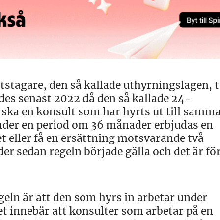
stagare, den så kallade uthyrningslagen, t
ades senast 2022 då den så kallade 24-
 ska en konsult som har hyrts ut till samm
nder en period om 36 månader erbjudas en
t eller få en ersättning motsvarande två
r sedan regeln började gälla och det är fö
geln är att den som hyrs in arbetar under
et innebär att konsulter som arbetar på en