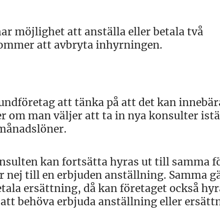
ar möjlighet att anställa eller betala två
kommer att avbryta inhyrningen.
 kundföretag att tänka på att det kan innebä
 om man väljer att ta in nya konsulter istäl
å månadslöner.
onsulten kan fortsätta hyras ut till samma f
 nej till en erbjuden anställning. Samma gä
etala ersättning, då kan företaget också hyr
tt behöva erbjuda anställning eller ersätt