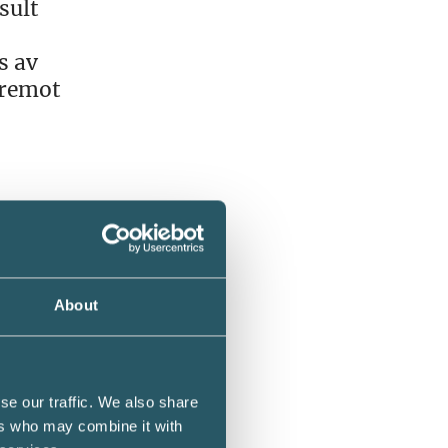
sult
s av
äremot
ndet
en
e att
About
ock att
sulter.
se our traffic. We also share
e i
ers who may combine it with