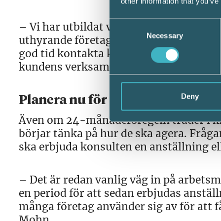
other information that you’ve
Consent
– Vi har utbildat vår personal för att a
Necessary
Selection
uthyrande företag, våra kunder och våra
god tid kontakta kundföretagen för att
kundens verksamhet, säger Pernilla L
Deny
Planera nu för oktober
Även om 24-månadersregeln träder i kr
börjar tänka på hur de ska agera. Frå
ska erbjuda konsulten en anställning e
– Det är redan vanlig väg in på arbets
en period för att sedan erbjudas anstäl
många företag använder sig av för att f
Mohn.