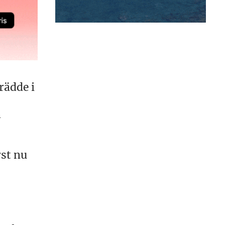
rädde i
a
rst nu