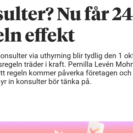
ulter? Nu får 24
ln effekt
nsulter via uthyrning blir tydlig den 1 ok
egeln träder i kraft. Pernilla Levén Moh
r att regeln kommer påverka företagen och
r in konsulter bör tänka på.