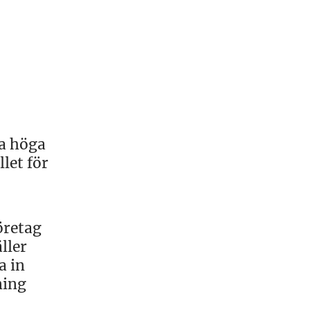
ra höga
let för
öretag
ller
a in
ning