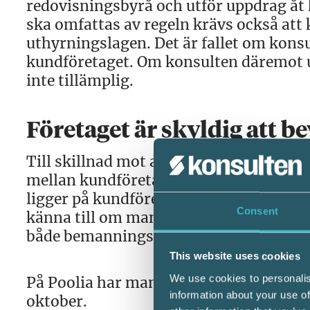
redovisningsbyrå och utför uppdrag åt k
ska omfattas av regeln krävs också att 
uthyrningslagen. Det är fallet om kons
kundföretaget. Om konsulten däremot u
inte tillämplig.
Företaget är skyldig att b
Till skillnad mot andra arbetsrättslig
mellan kundföretaget och konsulten. 
ligger på kundföretagen, men det kan fö
Consent
känna till om man eventuellt riskerar a
både bemanningsföretag och kundföreta
This website uses cookies
We use cookies to personalis
På Poolia har man sedan länge förberet
information about your use of
oktober.