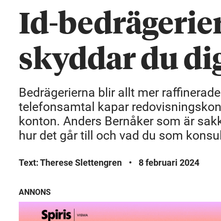
Id-bedrägerier 
skyddar du di
Bedrägerierna blir allt mer raffinerade
telefonsamtal kapar redovisningskon
konton. Anders Bernåker som är sak
hur det går till och vad du som kons
Text: Therese Slettengren
•
8 februari 2024
ANNONS