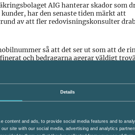
kringsbolaget AIG hanterar skador som d
kunder, har den senaste tiden märkt att
rund av att fler redovisningskonsulter dra
bilnummer så att det ser ut som att de ri
finerat och bedragarna agerar väldigt trovä
pgifter av olika slag, såsom sitt bank-id, 
konto och kommit åt stora belopp, säger An
Details
rågor eller lämna ut uppgifter när någon s
e content and ads, to provide social media features and to analy
 our site with our social media, advertising and analytics partn
upp banken, via deras växel. Det är ett sätt