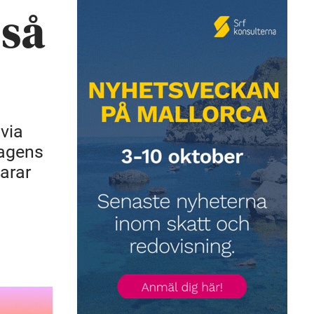
 så
 via
tagens
arar