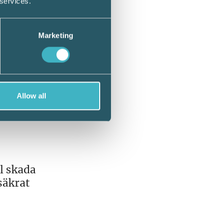
 services.
Marketing
ma från
ar
Allow all
m inte
l skada
ssäkrat