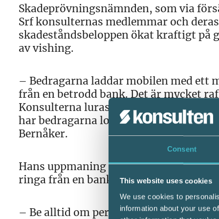
Skadeprövningsnämnden, som via försä
Srf konsulternas medlemmar och deras 
skadeståndsbeloppen ökat kraftigt på g
av vishing.
– Bedragarna laddar mobilen med ett mo
från en betrodd bank. Det är mycket raf
Konsulterna luras att lämna ifrån sig up
har bedragarna loggat in på klientens 
Bernåker.
Consent
Hans uppmaning är att aldrig svara på f
ringa från en bank.
This website uses cookies
We use cookies to personalis
information about your use of
– Be alltid om personens namn och ring 