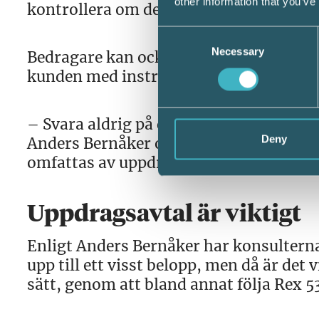
other information that you’ve
kontrollera om det är banken som ringt
Consent
Necessary
Selection
Bedragare kan också kontakta redovisn
kunden med instruktion om att göra en 
– Svara aldrig på denna typ av mail, ri
Deny
Anders Bernåker och betonar samtidigt 
omfattas av uppdragsavtalet.
Uppdragsavtal är viktigt
Enligt Anders Bernåker har konsulterna
upp till ett visst belopp, men då är det 
sätt, genom att bland annat följa Rex 5