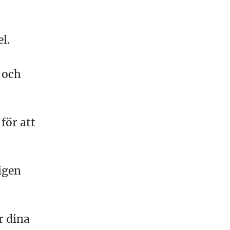
l.
 och
för att
igen
r dina