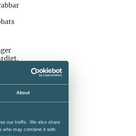
rabbar
bbats
nger
rdigt.
och vips
ders
About
äger sig
se our traffic. We also share
ers who may combine it with
 att