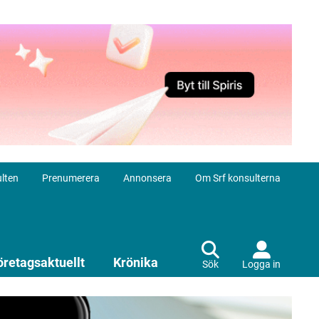
lten
Prenumerera
Annonsera
Om Srf konsulterna
öretagsaktuellt
Krönika
Sök
Logga in