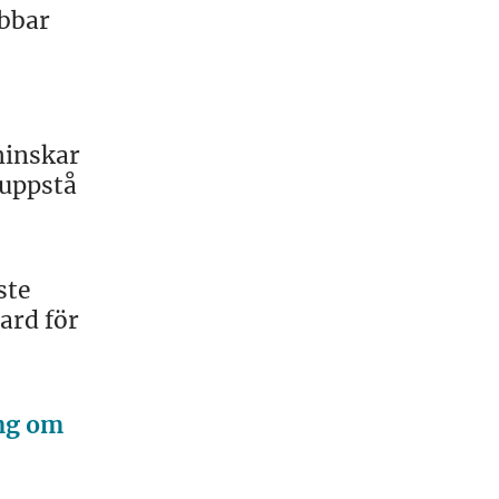
abbar
minskar
 uppstå
ste
ard för
ång om