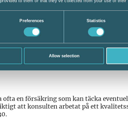
 provided to them or that they’ve collected from your use of their
 eller en bedragare.
Preferences
Statistics
ingskonsulter via mail som ser ut att kom
överföring av pengar till något konto.
ng istället kunden och kontrollera, uppman
Allow selection
vikten av att aldrig göra utbetalningar so
 ofta en försäkring som kan täcka eventuel
viktigt att konsulten arbetat på ett kvalitet
30.