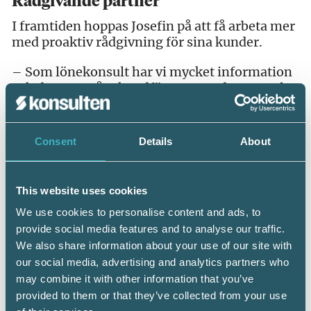
Rådgivande partner
I framtiden hoppas Josefin på att få arbeta mer
med proaktiv rådgivning för sina kunder.
– Som lönekonsult har vi mycket information
och data om våra kundföretag. Med mer analys
kan vi ge våra kunder djupare insikter och
värde som till exempel kan bidra till både lägre
kostnader och ökad hållbarhet. Jag tror att vi
Consent
Details
About
kommer gå åt det hållet nu när AI-teknologier
kommer spela en allt större roll för vår
bransch.
This website uses cookies
We use cookies to personalise content and ads, to
provide social media features and to analyse our traffic.
We also share information about your use of our site with
our social media, advertising and analytics partners who
may combine it with other information that you’ve
provided to them or that they’ve collected from your use