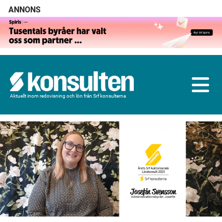
ANNONS
Aktuellt inom redovisning och lön från Srf konsulterna