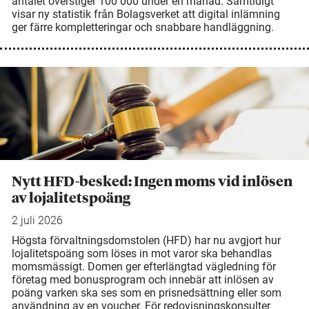
antalet överstiger 100 000 under en månad. Samtidigt
visar ny statistik från Bolagsverket att digital inlämning
ger färre kompletteringar och snabbare handläggning.
Nytt HFD-besked: Ingen moms vid inlösen
av lojalitetspoäng
2 juli 2026
Högsta förvaltningsdomstolen (HFD) har nu avgjort hur
lojalitetspoäng som löses in mot varor ska behandlas
momsmässigt. Domen ger efterlängtad vägledning för
företag med bonusprogram och innebär att inlösen av
poäng varken ska ses som en prisnedsättning eller som
användning av en voucher. För redovisningskonsulter