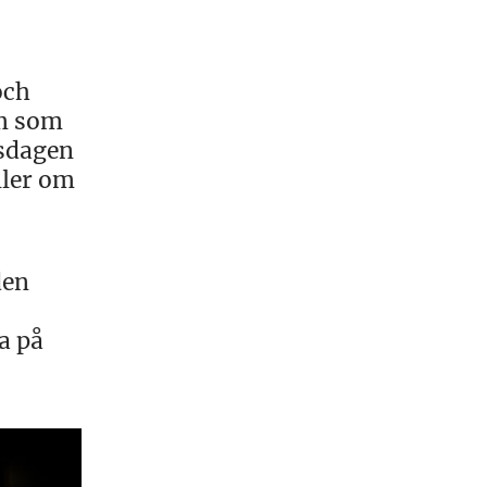
och
rm som
nsdagen
ller om
den
a på