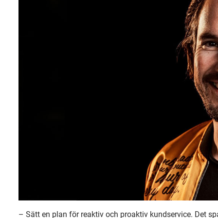
– Sätt en plan för reaktiv och proaktiv kundservice. Det 