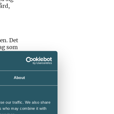
ård,
en. Det
jag som
om
About
Det som
n
rån,
se our traffic. We also share
ers who may combine it with