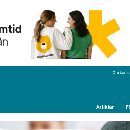
Om konsu
Artiklar
F