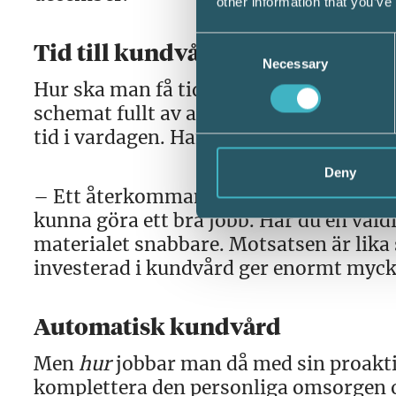
other information that you’ve
Consent
Tid till kundvård
Necessary
Selection
Hur ska man få tid även till reaktiv oc
schemat fullt av annat. Rätt gjort, me
tid i vardagen. Han utvecklar:
Deny
– Ett återkommande exempel är när du be
kunna göra ett bra jobb. Har du en väldi
materialet snabbare. Motsatsen är lika 
investerad i kundvård ger enormt mycket
Automatisk kundvård
Men
hur
jobbar man då med sin proaktiv
komplettera den personliga omsorgen o