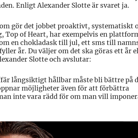
en. Enligt Alexander Slotte är svaret ja.
som gör det jobbet proaktivt, systematiskt 
, Top of Heart, har exempelvis en plattfo
som en chokladask till jul, ett sms till nam
yller år. Du väljer om det ska göras ett år e
Alexander Slotte och avslutar:
fär långsiktigt hållbar måste bli bättre på 
öppnar möjligheter även för att förbättra
man inte vara rädd för om man vill imponer