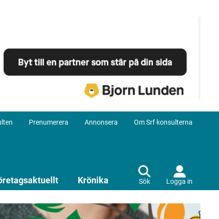
lten
Prenumerera
Annonsera
Om Srf konsulterna
öretagsaktuellt
Krönika
Sök
Logga in