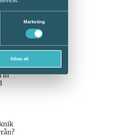
 services.
Marketing
 spara
Allow all
r att
 in
d
eknik
yrån?