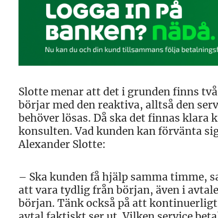
Slotte menar att det i grunden finns två
börjar med den reaktiva, alltså den se
behöver lösas. Då ska det finnas klara 
konsulten. Vad kunden kan förvänta sig 
Alexander Slotte:
– Ska kunden få hjälp samma timme, s
att vara tydlig från början, även i avta
början. Tänk också på att kontinuerligt,
avtal faktiskt ser ut. Vilken service be