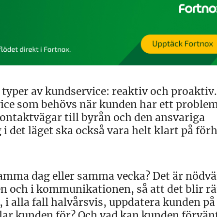
 typer av kundservice: reaktiv och proaktiv.
rvice som behövs när kunden har ett proble
kontaktvägar till byrån och den ansvariga
i det läget ska också vara helt klart på för
amma dag eller samma vecka? Det är nödvä
len och i kommunikationen, så att det blir rä
 i alla fall halvårsvis, uppdatera kunden på
talar kunden för? Och vad kan kunden förvän