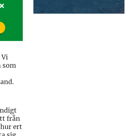
 Vi
m som
hand.
ndigt
tt från
 hur ert
ta sig