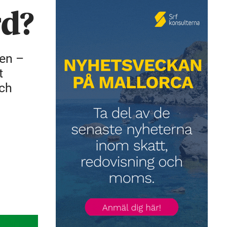
rd?
den –
t
och