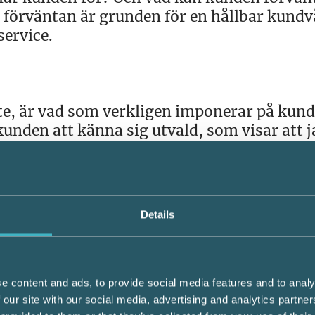
n förväntan är grunden för en hållbar kundv
ervice.
te, är vad som verkligen imponerar på kund
kunden att känna sig utvald, som visar att 
 kundens bästa – i vardag och fest.
 visar att vi verkligen bryr oss. Detta efters
blir allt mer lika varandra. I takt med
Details
d användning av AI förstärks den trenden. 
kvaliteten på relationen, för den är unik. E
förbättrar relationen mellan kunden och by
e content and ads, to provide social media features and to analy
 föreläsa på Stockholmskretsens event i
 our site with our social media, advertising and analytics partn