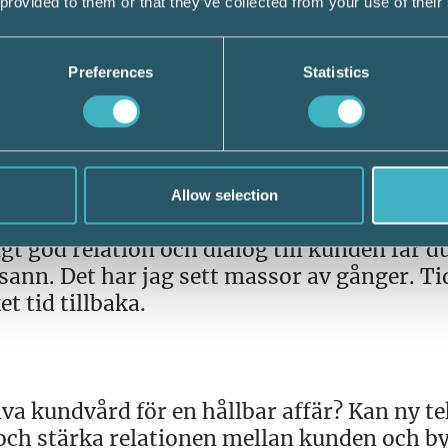
 provided to them or that they’ve collected from your use of their
Preferences
Statistics
h proaktiv kundvård? Inte minst på våren är
nar Alexander Slotte, kan proaktiv kundvård
Allow selection
höver få in material från din kund i tid fö
gt god relation och dialog till kunden får du
sann. Det har jag sett massor av gånger. Ti
 tid tillbaka.
a kundvård för en hållbar affär? Kan ny t
ch stärka relationen mellan kunden och b