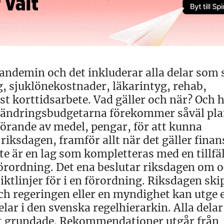
pandemin och det inkluderar alla delar som 
, sjuklönekostnader, läkarintyg, rehab,
st korttidsarbete. Vad gäller och när? Och h
 I ändringsbudgetarna förekommer såväl pla
förande av medel, pengar, för att kunna
riksdagen, framför allt när det gäller finan
e är en lag som kompletteras med en tillfäl
förordning. Det ena beslutar riksdagen om o
ktlinjer för i en förordning. Riksdagen ski
och regeringen eller en myndighet kan utge 
elar i den svenska regelhierarkin. Alla delar
t grundade. Rekommendationer utgår från