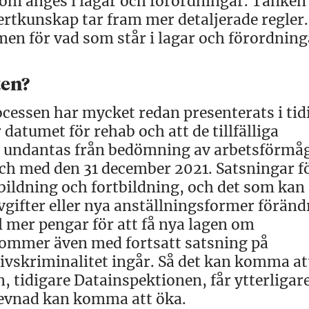
som anges i lagar och förordningar. Tanken 
ertkunskap tar fram mer detaljerade regler.
men för vad som står i lagar och förordning
ten?
ocessen har mycket redan presenterats i tid
datumet för rehab och att de tillfälliga
n undantas från bedömning av arbetsförmå
l och med den 31 december 2021. Satsningar fö
 utbildning och fortbildning, och det som kan
gifter eller nya anställningsformer föränd
l mer pengar för att få nya lagen om
 kommer även med fortsatt satsning på
ivskriminalitet ingår. Så det kan komma at
 tidigare Datainspektionen, får ytterligar
levnad kan komma att öka.