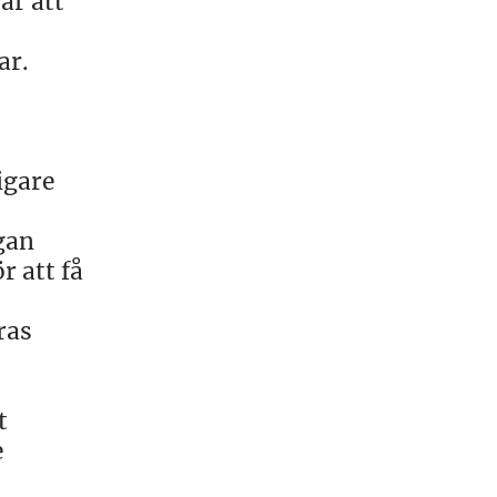
är att
ar.
igare
gan
r att få
ras
t
e