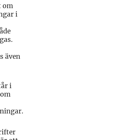
t om
ngar i
både
gas.
vs även
år i
rsom
ningar.
ifter