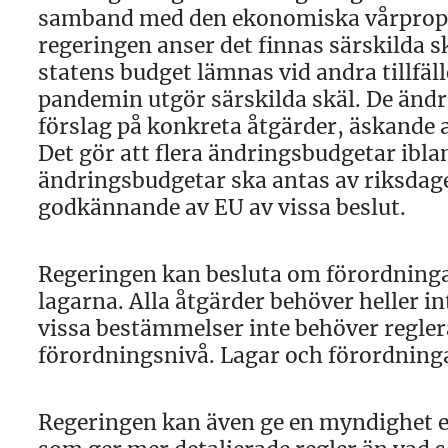
samband med den ekonomiska vårpropo
regeringen anser det finnas särskilda sk
statens budget lämnas vid andra tillfälle
pandemin utgör särskilda skäl. De änd
förslag på konkreta åtgärder, äskande a
Det gör att flera ändringsbudgetar ibl
ändringsbudgetar ska antas av riksdage
godkännande av EU av vissa beslut.
Regeringen kan besluta om förordningar
lagarna. Alla åtgärder behöver heller in
vissa bestämmelser inte behöver regleras
förordningsnivå. Lagar och förordninga
Regeringen kan även ge en myndighet e