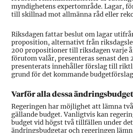
myndighetens expertområde. Lagar, föro
till skillnad mot allmänna råd eller r
Riksdagen fattar beslut om lagar utifrå
proposition, alternativt från riksdags
200 propositioner till riksdagen varje 
förutom valår, presenteras senast den
presenterats innehåller förslag till rikt
grund för det kommande budgetförslag
Varför alla dessa ändrings­budge
Regeringen har möjlighet att lämna tv
gällande budget. Vanligtvis kan regeri
budget vid högst två tillfällen under d
ändringsbudgetar och regeringen lämnar