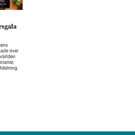
rsgala
hens
kade över
 världen
inarier,
tdelning.