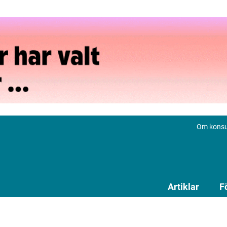
Om konsu
Artiklar
F