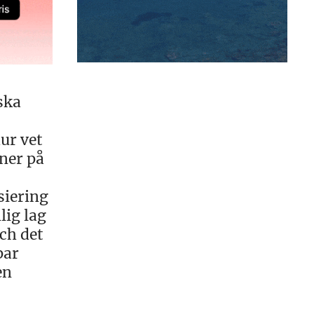
ska
ur vet
ner på
siering
lig lag
ch det
par
en