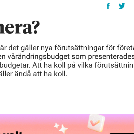
era?
r det gäller nya förutsättningar för före
 den vårändringsbudget som presenterades
budgetar. Att ha koll på vilka förutsättni
ler ändå att ha koll.