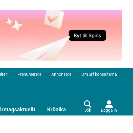
lten
Prenumerera
Annonsera
Om Srf konsulterna
öretagsaktuellt
Krönika
Sök
Logga in