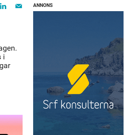
ANNONS
tagen.
 i
ngar