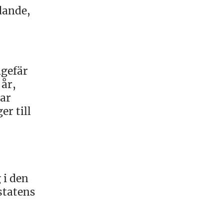
dande,
ngefär
 år,
har
er till
 i den
statens