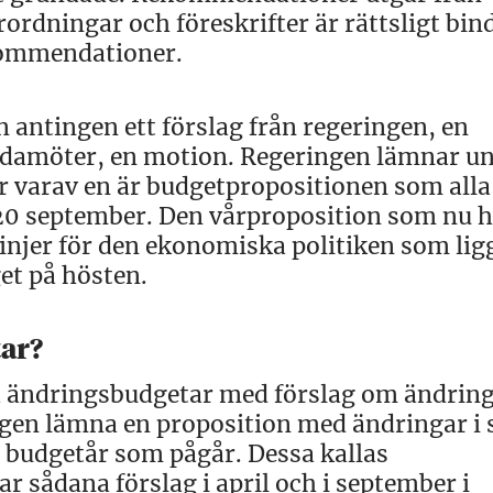
rdningar och föreskrifter är rättsligt bin
ekommendationer.
n antingen ett förslag från regeringen, en
ledamöter, en motion. Regeringen lämnar u
år varav en är budgetpropositionen som alla
 20 september. Den vårproposition som nu 
linjer för den ekonomiska politiken som ligg
et på hösten.
tar?
å ändringsbudgetar med förslag om ändring
ngen lämna en proposition med ändringar i 
et budgetår som pågår. Dessa kallas
 sådana förslag i april och i september i