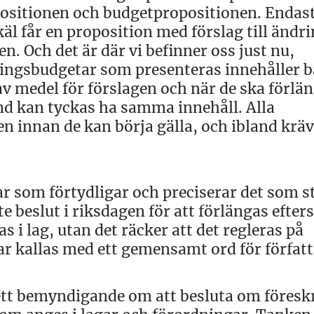
sitionen och budgetpropositionen. Endas
äl får en proposition med förslag till ändri
n. Och det är där vi befinner oss just nu,
ringsbudgetar som presenteras innehåller 
v medel för förslagen och när de ska förlän
and kan tyckas ha samma innehåll. Alla
n innan de kan börja gälla, och ibland krä
 som förtydligar och preciserar det som st
te beslut i riksdagen för att förlängas efte
 i lag, utan det räcker att det regleras på
r kallas med ett gemensamt ord för författ
tt bemyndigande om att besluta om föreskr