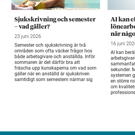
Sjukskrivning och semester
AI kan e
– vad gäller?
lönearbe
när något
23 juni 2026
16 juni 202
Semester och sjukskrivning är två
områden som ofta väcker frågor hos
AI kan berä
både arbetsgivare och anställda. Inför
arbetsgivar
sommaren är det därför bra att
sammanfatt
fräscha upp kunskaperna om vad som
sekunder. 
gäller när en anställd är sjukskriven
systemen gö
samtidigt som semestern närmar sig
en större ro
om kvalitets
professione