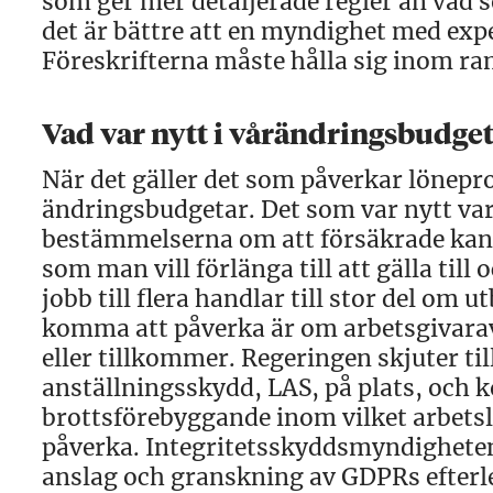
som ger mer detaljerade regler än vad 
det är bättre att en myndighet med exp
Föreskrifterna måste hålla sig inom ra
Vad var nytt i vårändrings­budge
När det gäller det som påverkar lönepr
ändringsbudgetar. Det som var nytt var 
bestämmelserna om att försäkrade ka
som man vill förlänga till att gälla til
jobb till flera handlar till stor del om
komma att påverka är om arbetsgivarav
eller tillkommer. Regeringen skjuter til
anställningsskydd, LAS, på plats, och
brottsförebyggande inom vilket arbetsl
påverka. Integritetsskyddsmyndigheten,
anslag och granskning av GDPRs efter