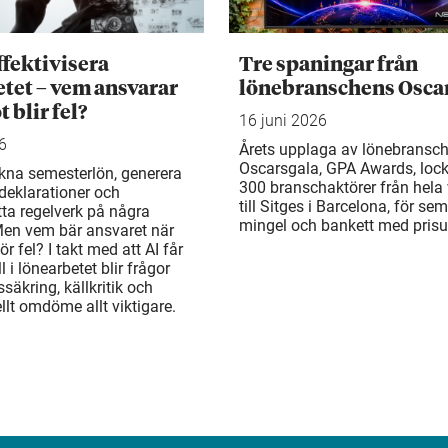
ffektivisera
Tre spaningar från
tet – vem ansvarar
lönebranschens Osca
 blir fel?
16 juni 2026
6
Årets upplaga av lönebransc
Oscarsgala, GPA Awards, loc
kna semesterlön, generera
300 branschaktörer från hela
deklarationer och
till Sitges i Barcelona, för sem
a regelverk på några
mingel och bankett med prisu
Men vem bär ansvaret när
r fel? I takt med att AI får
ll i lönearbetet blir frågor
säkring, källkritik och
llt omdöme allt viktigare.