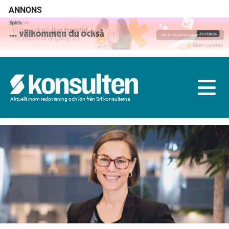
ANNONS
Aktuellt inom redovisning och lön från Srf konsulterna