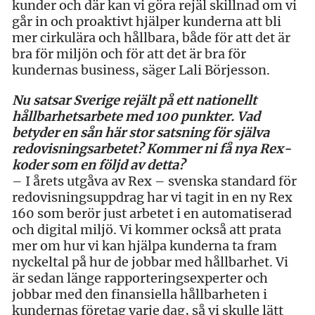
kunder och där kan vi göra rejäl skillnad om vi
går in och proaktivt hjälper kunderna att bli
mer cirkulära och hållbara, både för att det är
bra för miljön och för att det är bra för
kundernas business, säger Lali Börjesson.
Nu satsar Sverige rejält på ett nationellt
hållbarhetsarbete med 100 punkter. Vad
betyder en sån här stor satsning för själva
redovisningsarbetet? Kommer ni få nya Rex-
koder som en följd av detta?
– I årets utgåva av Rex – svenska standard för
redovisningsuppdrag har vi tagit in en ny Rex
160 som berör just arbetet i en automatiserad
och digital miljö. Vi kommer också att prata
mer om hur vi kan hjälpa kunderna ta fram
nyckeltal på hur de jobbar med hållbarhet. Vi
är sedan länge rapporteringsexperter och
jobbar med den finansiella hållbarheten i
kundernas företag varje dag, så vi skulle lätt