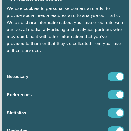
och för de som deltar i våra kurser, event,
möten och andra aktiviteter. Och apropå
We use cookies to personalise content and ads, to
papper jobbar vi även med frågan hur vi på
provide social media features and to analyse our traffic.
bästa sätt ska tillhandahålla kursmaterial,
We also share information about your use of our site with
tidningar och böcker resurseffektivt, säger
our social media, advertising and analytics partners who
hon.
may combine it with other information that you’ve
provided to them or that they’ve collected from your use
Men hållbarhetsfrågor är bredare än att bara
of their services.
handla om sådant som är kopplat till miljö:
– Om vi ser på andra hållbarhetsfrågor än den
Consent
miljömässiga, så är vårt arbete med att lobba
Necessary
Selection
för auktorisation och kvalitetssäkring en
hållbarhetsfråga. Även frågor om penningtvätt
och antikorruption som vi jobbar med är också
Preferences
hållbarhet. Så även om det är den
klimatmässiga hållbarheten som är i fokus så
kan de flesta frågor vi arbetar kontinuerligt
Statistics
med kopplas till att vi vill bidra till ett hållbart
näringsliv, ett hållbart yrkesliv och en hållbar
Marketing