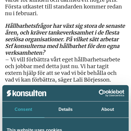
Första utkastet till standarden kommer redan
nu i februari.
Hållbarhetsfrågor har växt sig stora de senaste
åren, och kräver tankeverksamhet i de flesta
seriösa organisationer. På vilket sätt arbetar
Srf konsulterna med hållbarhet för den egna
verksamheten?
– Vi vill förbättra vårt eget hållbarhetsarbete
och jobbar med detta just nu. Vi har tagit
extern hjälp för att se vad vi bör behålla och
vad vi kan förbättra, säger Lali Börjesson.
Här har Srf konsulterna och många andra
företag fått oväntad draghjälp av pandemins
följder.
Consent
Details
About
– På ett sätt har coronomin gynnat hållbarhet,
eftersom det minskat resandet både internt
This website uses cookies