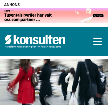
ANNONS
Aktuellt inom redovisning och lön från Srf konsulterna