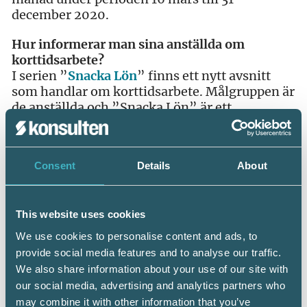
december 2020.
Hur informerar man sina anställda om
korttidsarbete?
I serien ”
Snacka Lön
” finns ett nytt avsnitt
som handlar om korttidsarbete. Målgruppen är
de anställda och ”Snacka Lön” är ett
kommunikationshjälpmedel för att förmedla
lönefrågor på ett enkelt sätt. Filmerna i serien
får användas och spridas fritt utan kostnad.
Consent
Details
About
This website uses cookies
We use cookies to personalise content and ads, to
Zennie Sjölund
provide social media features and to analyse our traffic.
Branschansvarig lön, Srf konsulterna
We also share information about your use of our site with
our social media, advertising and analytics partners who
may combine it with other information that you’ve