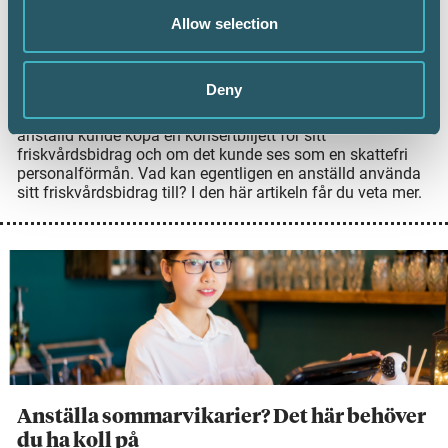
Allow selection
8 juni 2026
Arbetsgivare kan erbjuda sina anställda ett
friskvårdsbidrag, men det finns några saker att tänka på
Deny
för att bidraget ska vara skattefritt. Nyligen avgjorde
Högsta förvaltningsdomstolen (HFD) frågan om en
anställd kunde köpa en konsertbiljett för sitt
friskvårdsbidrag och om det kunde ses som en skattefri
personalförmån. Vad kan egentligen en anställd använda
sitt friskvårdsbidrag till? I den här artikeln får du veta mer.
Anställa sommarvikarier? Det här behöver
du ha koll på