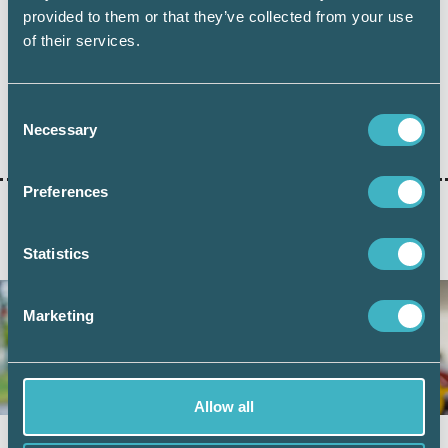
provided to them or that they’ve collected from your use
of their services.
Dela:
Consent
KORTTIDSARBETE
Necessary
Selection
Preferences
AKTUELLA ARTIKLAR
Statistics
Marketing
Allow all
Vad kan friskvårdsbidraget användas till?