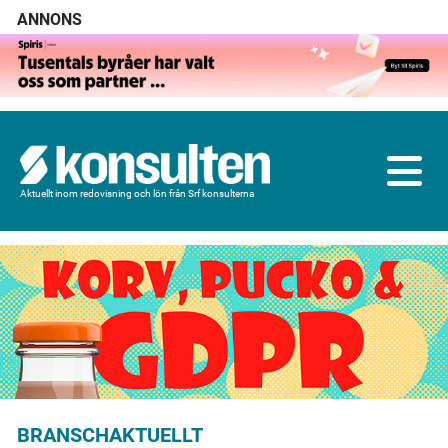
ANNONS
Aktuellt inom redovisning och lön från Srf konsulterna
BRANSCHAKTUELLT