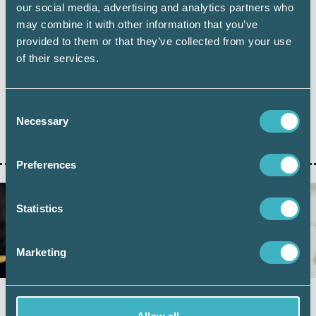
our social media, advertising and analytics partners who
redovisningskonsulterna bidrar till
may combine it with other information that you’ve
utvecklingen
provided to them or that they’ve collected from your use
6 juli 2026
of their services.
Digital inlämning av årsredovisningar fortsätter att öka.
Under juni 2026 sattes ett nytt rekord när 101 126 företag
lämnade in sin årsredovisning digitalt – första gången
Consent
antalet överstiger 100 000 under en månad. Samtidigt
Necessary
Selection
visar ny statistik från Bolagsverket att digital inlämning
ger färre kompletteringar och snabbare handläggning.
Preferences
Statistics
Marketing
Nytt HFD-besked: Ingen moms vid inlösen