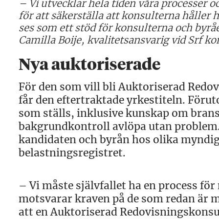
– Vi utvecklar hela tiden våra processer o
för att säkerställa att konsulterna håller h
ses som ett stöd för konsulterna och byråe
Camilla Boije, kvalitetsansvarig vid Srf ko
Nya auktoriserade
För den som vill bli Auktoriserad Redo
får den eftertraktade yrkestiteln. Föru
som ställs, inklusive kunskap om bran
bakgrundkontroll avlöpa utan problem.
kandidaten och byrån hos olika myndigh
belastningsregistret.
– Vi måste självfallet ha en process f
motsvarar kraven på de som redan är m
att en Auktoriserad Redovisningskonsult