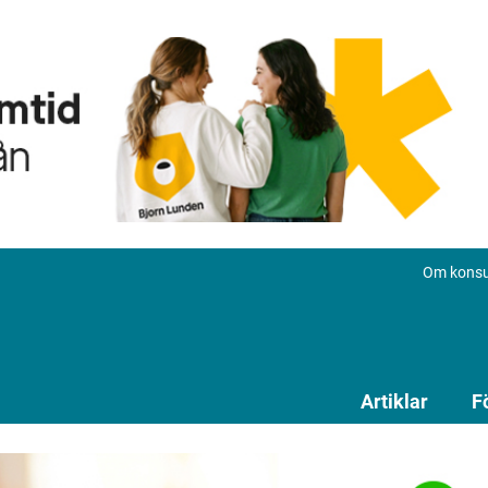
Om konsu
Artiklar
F