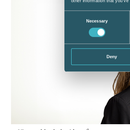
other information that you’ve
Consent
Necessary
Selection
Deny