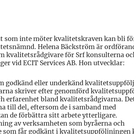
 som inte möter kvalitetskraven kan bli f
litetsnämnd. Helena Bäckström är ordförand
 kvalitetsrådgivare för Srf konsulterna oc
ger vid ECIT Services AB. Hon utvecklar:
om godkänd eller underkänd kvalitetsuppföl
arna skriver efter genomförd kvalitetsuppf
h erfarenhet bland kvalitetsrådgivarna. De
 till del, eftersom de i samband med
n de förbättra sitt arbete ytterligare.
sning av verksamheten som byråerna och
e som får godkänt i kvalitetsuppföljningen