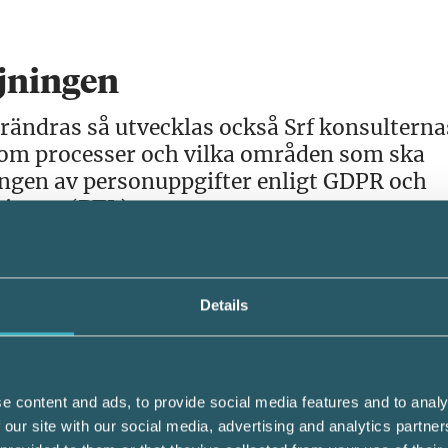
ljningen
förändras så utvecklas också Srf konsulterna
e om processer och vilka områden som ska
ingen av personuppgifter enligt GDPR och
ningen (PTL).
nom allt från hur man antar en kund,
arbete och följer tillämpliga lagar – till
Details
täller också att Srf konsulternas etiska re
e content and ads, to provide social media features and to analy
 our site with our social media, advertising and analytics partn