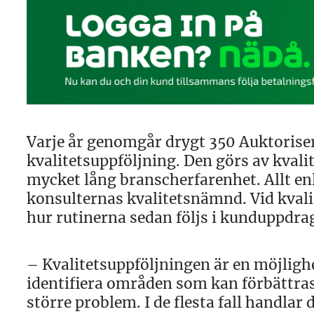
Varje år genomgår drygt 350 Auktorise
kvalitetsuppföljning. Den görs av kval
mycket lång branscherfarenhet. Allt enl
konsulternas kvalitetsnämnd. Vid kval
hur rutinerna sedan följs i kunduppdra
– Kvalitetsuppföljningen är en möjligh
identifiera områden som kan förbättras f
större problem. I de flesta fall handlar