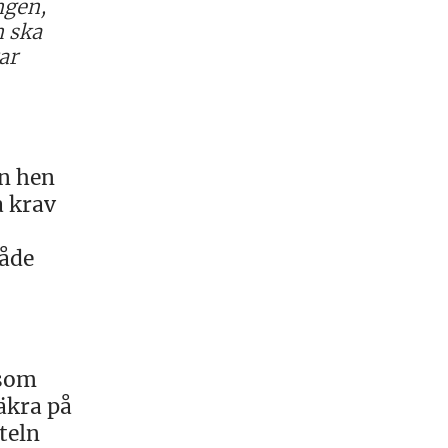
ngen,
n ska
ar
an hen
a krav
både
 som
äkra på
teln