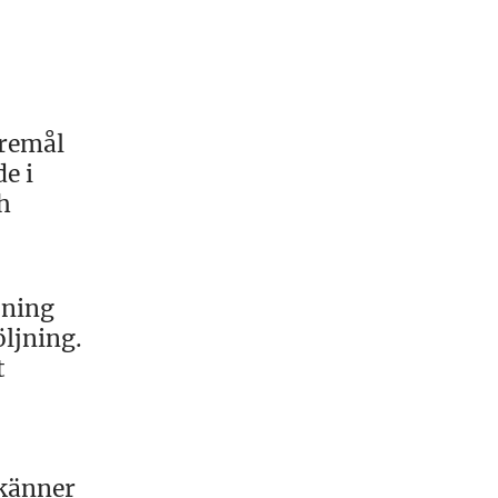
öremål
e i
h
jning
öljning.
t
 känner