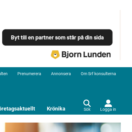
lten
Prenumerera
Annonsera
Om Srf konsulterna
öretagsaktuellt
Krönika
Sök
Logga in