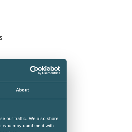
s
 hur
About
gler
se our traffic. We also share
ers who may combine it with