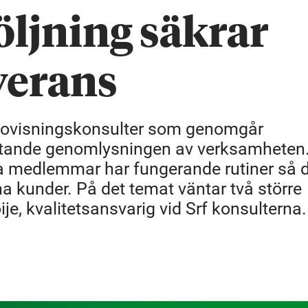
öljning säkrar
verans
dovisningskonsulter som genomgår
attande genomlysningen av verksamheten.
våra medlemmar har fungerande rutiner så 
sina kunder. På det temat väntar två större
je, kvalitetsansvarig vid Srf konsulterna.