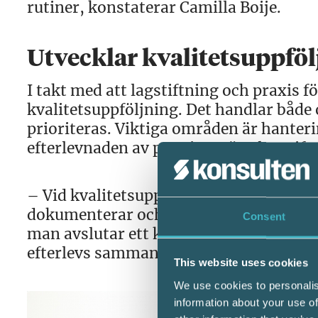
rutiner, konstaterar Camilla Boije.
Utvecklar kvalitetsuppfö
I takt med att lagstiftning och praxis 
kvalitetsuppföljning. Det handlar båd
prioriteras. Viktiga områden är hanter
efterlevnaden av penningtvättslagstift
– Vid kvalitetsuppföljningen går vi ige
dokumenterar och överlämnar utfört kund
Consent
man avslutar ett kunduppdrag. Vi säkers
efterlevs sammanfattar Camilla Boije.
This website uses cookies
We use cookies to personalis
information about your use of