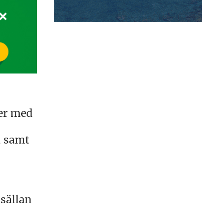
ter med
, samt
 sällan