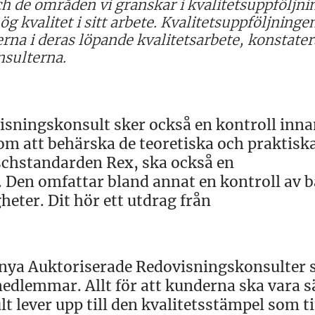
ch de områden vi granskar i kvalitetsuppföljni
ög kvalitet i sitt arbete. Kvalitetsuppföljninge
rna i deras löpande kvalitetsarbete, konstater
nsulterna.
visningskonsult sker också en kontroll inn
tom att behärska de teoretiska och praktisk
schstandarden Rex, ska också en
 Den omfattar bland annat en kontroll av 
eter. Dit hör ett utdrag från
ör nya Auktoriserade Redovisningskonsulter
edlemmar. Allt för att kunderna ska vara s
 lever upp till den kvalitetsstämpel som ti