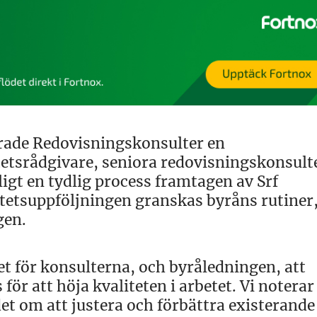
rade Redovisningskonsulter en
itetsrådgivare, seniora redovisningskonsul
igt en tydlig process framtagen av Srf
itetsuppföljningen granskas byråns rutiner
gen.
et för konsulterna, och byråledningen, att
ör att höja kvaliteten i arbetet. Vi noterar
 det om att justera och förbättra existerande