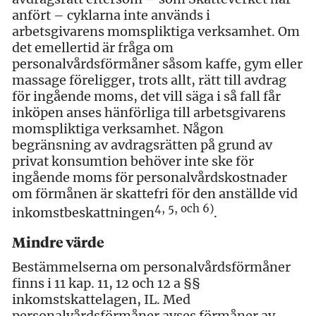
anfört – cyklarna inte används i
arbetsgivarens momspliktiga verksamhet. Om
det emellertid är fråga om
personalvårdsförmåner såsom kaffe, gym eller
massage föreligger, trots allt, rätt till avdrag
för ingående moms, det vill säga i så fall får
inköpen anses hänförliga till arbetsgivarens
momspliktiga verksamhet. Någon
begränsning av avdragsrätten på grund av
privat konsumtion behöver inte ske för
ingående moms för personalvårdskostnader
om förmånen är skattefri för den anställde vid
4
, 5, och 6)
inkomstbeskattningen
.
Mindre värde
Bestämmelserna om personalvårdsförmåner
finns i 11 kap. 11, 12 och 12 a §§
inkomstskattelagen, IL. Med
personalvårdsförmåner avses förmåner av