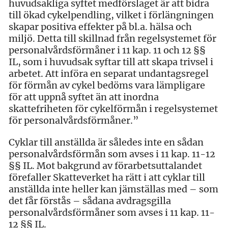
huvudsakliga syftet medförslaget är att bidra
till ökad cykelpendling, vilket i förlängningen
skapar positiva effekter på bl.a. hälsa och
miljö. Detta till skillnad från regelsystemet för
personalvårdsförmåner i 11 kap. 11 och 12 §§
IL, som i huvudsak syftar till att skapa trivsel i
arbetet. Att införa en separat undantagsregel
för förmån av cykel bedöms vara lämpligare
för att uppnå syftet än att inordna
skattefriheten för cykelförmån i regelsystemet
för personalvårdsförmåner.”
Cyklar till anställda är således inte en sådan
personalvårdsförmån som avses i 11 kap. 11-12
§§ IL. Mot bakgrund av förarbetsuttalandet
förefaller Skatteverket ha rätt i att cyklar till
anställda inte heller kan jämställas med – som
det får förstås – sådana avdragsgilla
personalvårdsförmåner som avses i 11 kap. 11-
12 §§ IL.