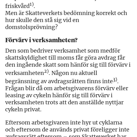
1
)
friskvård
.
Men är Skatteverkets bedömning korrekt och
hur skulle den stå sig vid en
domstolsprövning?
Förvärv i verksamheten?
Den som bedriver verksamhet som medför
skattskyldighet till moms får göra avdrag får
den ingående skatt som hänför sig till förvärv i
2
)
verksamheten
. Någon nu aktuell
3
)
begränsning av avdragsrätten finns inte
.
Frågan blir då om arbetsgivarens förvärv eller
leasing av cykeln hänför sig till förvärv i
verksamheten trots att den anställde nyttjar
cykeln privat.
Eftersom arbetsgivaren inte hyr ut cyklarna
och eftersom de används privat föreligger inte
avdragsrätt eftersom – som Skatteverket har