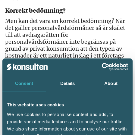
Korrekt bedömning?
Men kan det vara en korrekt bedömning? När
det gäller personalvårdsförmåner så är skälet
till att avdragsrätten för
personalvårdsförmåner inte begränsas på
grund av privat konsumtion att den typen av
kostnader är ett naturligt inslag i ett företags
verksamhet och att marknadsvärdet är
7
)
begränsat
. Detsamma kan anföras vad gäller
cykelförmån. Cykelförmånen riktar sig hela
Consent
Details
About
personalen och den avser ett begränsat belopp
(högst 3 000 kr/år). Till detta kommer – icke
att förakta – hälso- och miljöaspekterna som
följer med cykelförmån, något som – vad
This website uses cookies
gäller hälsoaspekterna – kan anses utgöra en
We use cookies to personalise content and ads, to
form av friskvård.
provide social media features and to analyse our traffic.
We also share information about your use of our site with
Mot bakgrund av att 11 kap. 12 a § IL är en ny