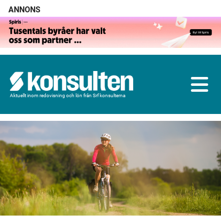
ANNONS
Aktuellt inom redovisning och lön från Srf konsulterna