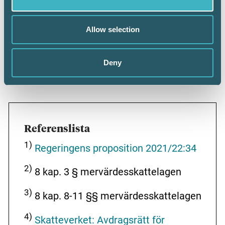
gynnar inte heller miljö och folkhälsa. En
bättre tolkning vore att cykelförmån vad gäller
avdrag för ingående moms behandlas lika som
Allow selection
andra kostnader av personalvårdskaraktär.
Med förhoppning om snar domstolsprövning
Deny
ska det bli intressant att följa
rättsutvecklingen i denna fråga.
Referenslista
1)
Regeringens proposition 2021/22:34
2)
8 kap. 3 § mervärdesskattelagen
3)
8 kap. 8-11 §§ mervärdesskattelagen
4)
Skatteverket: Avdragsrätt för