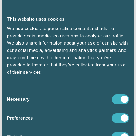
behovet av arbetsgivarintyg, vilket sparar
mycket tid för löneavdelningarna, särskilt med
tanke på andelen korttidsanställda. Att
This website uses cookies
använda verkliga inkomstuppgifter från
We use cookies to personalise content and ads, to
Skatteverket, där individens hela inkomst
provide social media features and to analyse our traffic.
finns samlad, är en positiv utveckling. Men
We also share information about your use of our site with
Skatteverket måste också utveckla sin
our social media, advertising and analytics partners who
hantering av uppgifterna, eftersom falska
inkomstuppgifter ofta används av organiserad
may combine it with other information that you’ve
brottslighet.
provided to them or that they’ve collected from your use
of their services.
Vi ska komma ihåg att lönespecifikationer, till
skillnad mot annan räkenskapsinformation
som kvitton och fakturor, inte har unika ID
Consent
eller referensnummer. Det innebär att en
Necessary
Selection
lönespecifikations äkthet inte går att styrka.
Preferences
Lönespecifikationen står inför förändringar
och utmaningar i det digitala landskapet, men
förblir en viktig komponent för både anställda