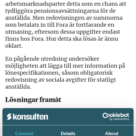
arbetsmarknadsparter detta som en chans att
tydliggöra pensionsavsättningarna för de
anställda. Men redovisningen av summorna
som betalats in till Fora är fortfarande en
utmaning, eftersom dessa uppgifter endast
finns hos Fora. Hur detta ska lösas är ännu
oklart.
En pågående utredning undersöker
möjligheten att lägga till mer information på
lönespecifikationen, såsom obligatorisk
redovisning av sociala avgifter för statligt
anställda.
Lösningar framåt
Riksdagen har nyligen beslutat att de
inkomstuppgifter som rapporteras varje
månad ska ligga till grund för beräkning av
ersättning vid arbetslöshet. Detta kan minska
Consent
Details
About