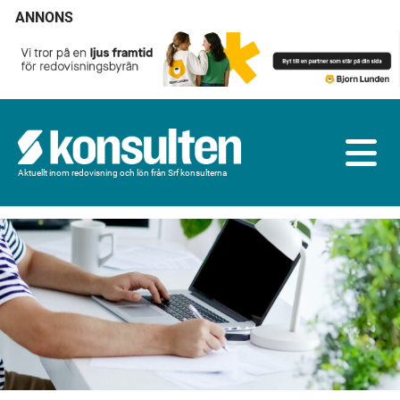
ANNONS
Aktuellt inom redovisning och lön från Srf konsulterna