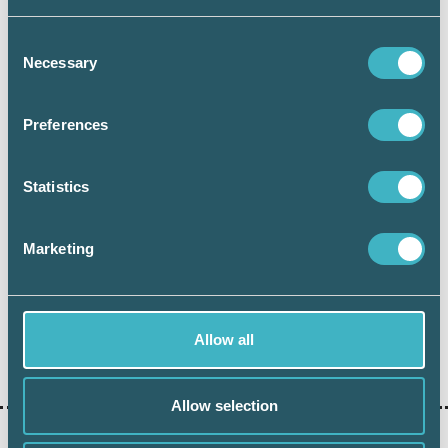
här
Program Ekonomi & Företag
och
Consent
Necessary
program Personal & Chef
Selection
Preferences
Statistics
Håkan Edvardsson
Marketing
Journalist
Allow all
Dela:
Allow selection