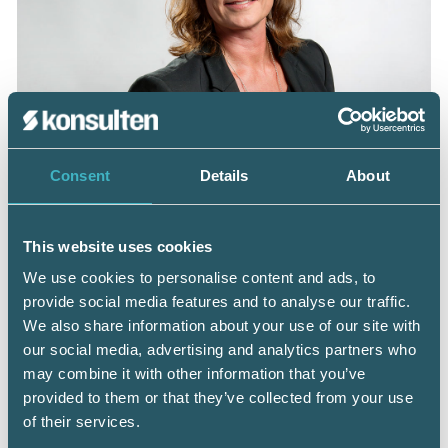
– Vi är huvudsponsor till höstens största branschevent:
Consent
Details
About
Mässan Ekonomi & Företag, samma dagar som vi kör Srf
konsulternas kongress och stora kongressmiddag. Som
vanligt får besökarna massor av inspiration och ny
This website uses cookies
kunskap med sig hem genom föreläsare, leverantörer,
branschkollegor och andra branschaktörer, säger Petra
We use cookies to personalise content and ads, to
Lagnehag Zars, Marknadschef för Srf konsulterna.
provide social media features and to analyse our traffic.
We also share information about your use of our site with
our social media, advertising and analytics partners who
may combine it with other information that you’ve
Anmälan och program
provided to them or that they’ve collected from your use
Boka Srf Kongressmiddag här
of their services.
Boka Srf Kongressförhandlingar/mässan