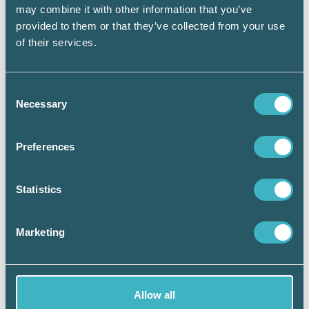
under Srf Kongress den 27 september. Den hålls på
may combine it with other information that you’ve
Kistamässan i samband med mässan Ekonomi & Företag.
provided to them or that they’ve collected from your use
Tiden är 10.00 – 12.00 och platsen är sal E4.
of their services.
Consent
Läs mer och boka till Srf Kongress,
Necessary
Selection
mässa och kongressmiddag >>
Preferences
Statistics
Håkan Edvardsson
Marketing
Journalist
Allow all