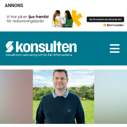
ANNONS
Aktuellt inom redovisning och lön från Srf konsulterna