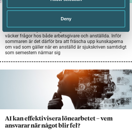
Sjukskrivning och semester – vad gäller?
Deny
23 juni 2026
Semester och sjukskrivning är två områden som ofta
väcker frågor hos både arbetsgivare och anställda. Inför
sommaren är det därför bra att fräscha upp kunskaperna
om vad som gäller när en anställd är sjukskriven samtidigt
som semestern närmar sig
AI kan effektivisera lönearbetet – vem
ansvarar när något blir fel?