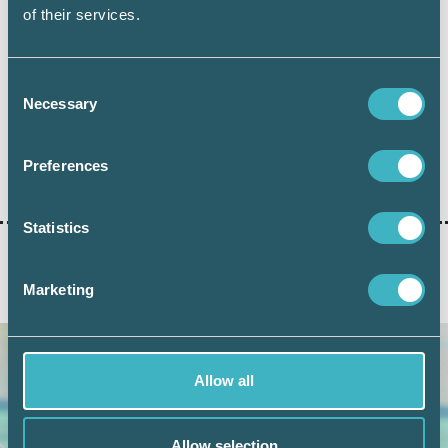
eller särskilda avtal med den anställde.
of their services.
Consent
Necessary
Selection
Preferences
Dela:
Statistics
Marketing
AKTUELLA ARTIKLAR
Allow all
Allow selection