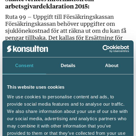
arbetsgivardeklaration 2015:
Ruta 99 – Uppgift till Försäkringskassan
Försäkringskassan behöver uppgifter om
sjuklönekostnad för att räkna ut om du kan få
pengar tillbaka. Det kallas för Ersättning för
höga sjuklönekostnader.
Fyll i kostnader som du ska betala enligt
sjuklönelagen. Det innebär:
Consent
Details
About
Kostnader för dag 2-14 i sjuklöneperioden
med högst 80 procent av lönen och andra
This website uses cookies
anställningsförmåner. (För dig som har
We use cookies to personalise content and ads, to
anställda med särskilt högriskskydd, eller
provide social media features and to analyse our traffic.
allmänt högriskskydd, – gäller från dag 1).
We also share information about your use of our site with
Arbetsgivaravgifter på sjuklönen ska räknas
our social media, advertising and analytics partners who
med. Tänk på att avgifterna är olika beroende
may combine it with other information that you’ve
på de anställdas ålder.
Räkna inte med kostnader från kollektivavtal
provided to them or that they’ve collected from your use