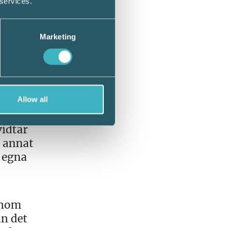
 services.
a
Marketing
Allow all
vidtar
d annat
s egna
inom
ån det