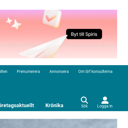
lten
Prenumerera
Annonsera
Om Srf konsulterna
öretagsaktuellt
Krönika
Sök
Logga in