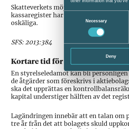
other information that you’ve
Skatteverkets möjlighet att besluta om
kassaregister har utvidgats. Nu kan äv
Consent
Necessary
Selection
oskäliga.
SFS: 2013:384
Deny
Kortare tid för styrelseledamöte
En styrelseledamot kan bli personligen 
de åtgärder som föreskrivs i aktiebolag
ska det upprättas en kontrollbalansräkn
kapital understiger hälften av det regis
Lagändringen innebär att en talan om 
tre år från det att bolagets skuld uppko