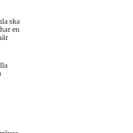
mla ska
 har en
när
lla
a