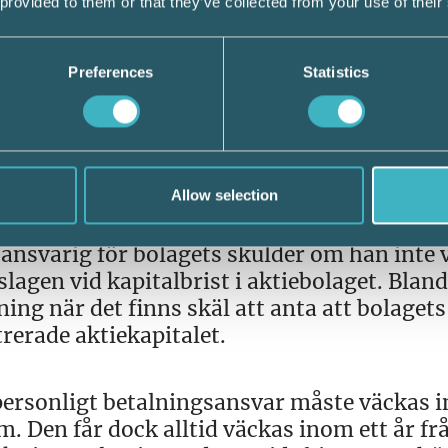
 provided to them or that they’ve collected from your use of their
 undantag från skyldighet som gäller
en andra orsaker än rent tekniska anses var
Preferences
Statistics
Allow selection
rs personliga betalningsansvar
ansvarig för bolagets skulder om han inte 
slagen vid kapitalbrist i aktiebolaget. Blan
ing när det finns skäl att anta att bolaget
trerade aktiekapitalet.
personligt betalningsansvar måste väckas 
m. Den får dock alltid väckas inom ett år fr