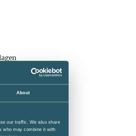
 lagen
sätts
i EUs
 någon
About
se our traffic. We also share
ers who may combine it with