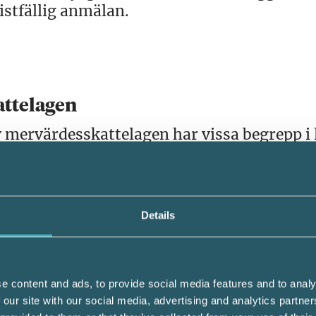
ristfällig anmälan.
ttelagen
v mervärdesskattelagen har vissa begrepp i
yrkesmässig verksamhet har slopats och er
n och ekonomisk verksamhet som används 
sdirektivet har i de allra flesta fall inte
Details
e content and ads, to provide social media features and to analy
 our site with our social media, advertising and analytics partn
dantag från kassaregister