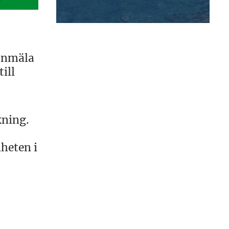
 anmäla
ill
kning.
heten i