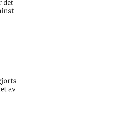
r det
minst
gjorts
et av