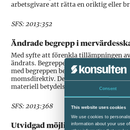
arbetsgivare att rätta en oriktig eller b
SFS: 2013:352
Ändrade begrepp i mervärdesska
Med syfte att förenkla tillämpningen a
ändrats. Begreppen näringsidkare och 
med begreppen beskattningsbar perso
momsdirektiv. Denna anpassning till mom
materiell betydelse.
Consent
SFS: 2013:368
This website uses cookies
We use cookies to personalis
information about your use of
Utvidgad möjlighet att medge un