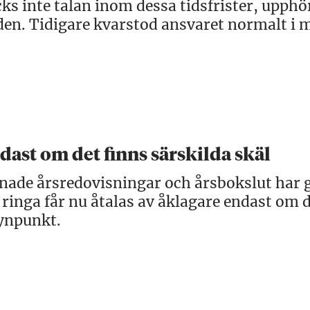
cks inte talan inom dessa tidsfrister, upphö
den. Tidigare kvarstod ansvaret normalt i 
dast om det finns särskilda skäl
enade årsredovisningar och årsbokslut har 
ringa får nu åtalas av åklagare endast om d
synpunkt.