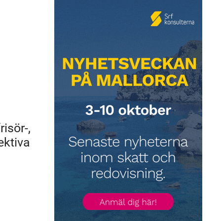
isör-,
ektiva