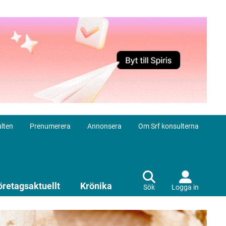
lten
Prenumerera
Annonsera
Om Srf konsulterna
öretagsaktuellt
Krönika
Sök
Logga in