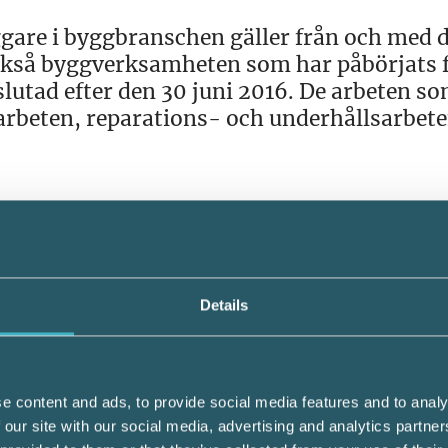
are i byggbranschen gäller från och med d
ckså byggverksamheten som har påbörjats 
slutad efter den 30 juni 2016. De arbeten s
arbeten, reparations- och underhållsarbet
a ansvara för att det finns en elektronisk
avser att utföra ett byggarbete på mark el
e eller en hyresgäst. Byggherren är oftast 
Details
va arbetet görs vanligtvis av en anlitad by
erre. Fysiska personer kan också vara byggh
e content and ads, to provide social media features and to analy
 utförs i dennes näringsverksamhet. En fy
 our site with our social media, advertising and analytics partn