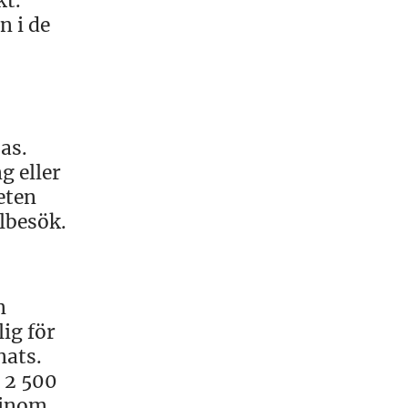
kt.
n i de
as.
g eller
eten
lbesök.
n
ig för
nats.
s 2 500
 inom