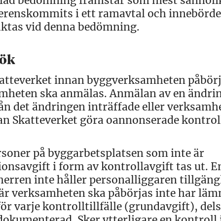
mlad bedömning framstår som mest sannoli
erenskommits i ett ramavtal och innebörde
eaktas vid denna bedömning.
sök
katteverket innan byggverksamheten påbörj
mheten ska anmälas. Anmälan av en ändrin
rån det ändringen inträffade eller verksamh
kan Skatteverket göra oannonserade kontrol
ersoner på byggarbetsplatsen som inte är
nsavgift i form av kontrollavgift tas ut. E
erren inte håller personalliggaren tillgängl
är verksamheten ska påbörjas inte har läm
ör varje kontrolltillfälle (grundavgift), del
 dokumenterad. Sker ytterligare en kontroll