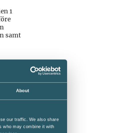
en 1
före
om
en samt
ler
inte
About
ggfirma.
erre.
se our traffic. We also share
sisk
ers who may combine it with