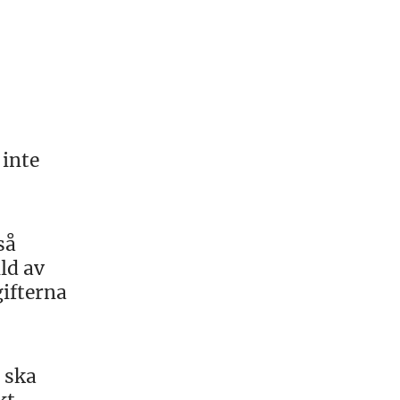
 inte
så
ld av
ifterna
 ska