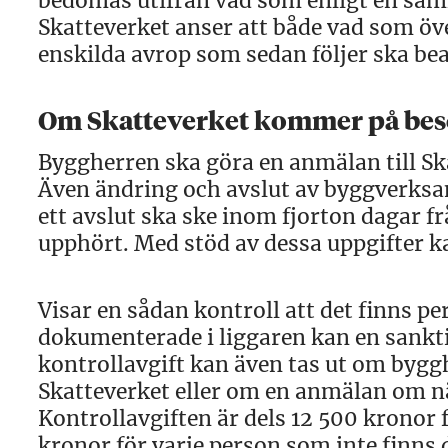
bedömas utifrån vad som enligt en sa
Skatteverket anser att både vad som öv
enskilda avrop som sedan följer ska b
Om Skatteverket kommer på be
Byggherren ska göra en anmälan till S
Även ändring och avslut av byggverksa
ett avslut ska ske inom fjorton dagar f
upphört. Med stöd av dessa uppgifter 
Visar en sådan kontroll att det finns p
dokumenterade i liggaren kan en sanktio
kontrollavgift kan även tas ut om byggh
Skatteverket eller om en anmälan om n
Kontrollavgiften är dels 12 500 kronor f
kronor för varje person som inte finns