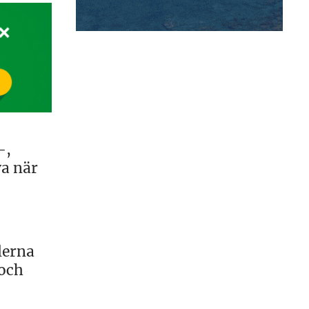
-,
va när
lerna
 och