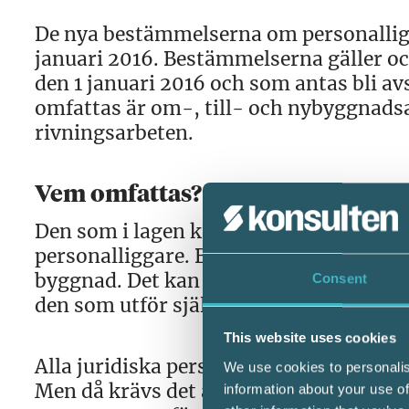
De nya bestämmelserna om personalligg
januari 2016. Bestämmelserna gäller o
den 1 januari 2016 och som antas bli av
omfattas är om-, till- och nybyggnads
rivningsarbeten.
Vem omfattas?
Den som i lagen kallas för byggherre sk
personalliggare. Byggherren är den som 
byggnad. Det kan vara en fastighetsägar
Consent
den som utför själva byggarbetena. Själ
This website uses cookies
Alla juridiska personer kan vara byggh
We use cookies to personalis
Men då krävs det att byggverksamheten
information about your use of