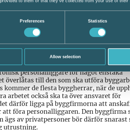
 provided to them or that they’ve collected from your use of their
vatbostad omfattas därför inte. Däremot om
m vill bygga ett garage till sin åkeriverks
Preferences
Statistics
s gäller skyldigheten att föra personalligg
för byggverksamheten uppgår till mer än 
16 är 44 300 kronor).
Allow selection
 ekonomiskt oförsvarbart för den som är by
tronisk personalliggare för något enstaka
 överlåtas till den som ska utföra byggarb
tvis kommer de flesta byggherrar, när de up
ra arbetet också ska ta över ansvaret för
et därför ligga på byggfirmorna att anskaf
r att föra personalliggaren. Den byggfirma
m ägs av privatpersoner bör därför snarast 
g utrustning.