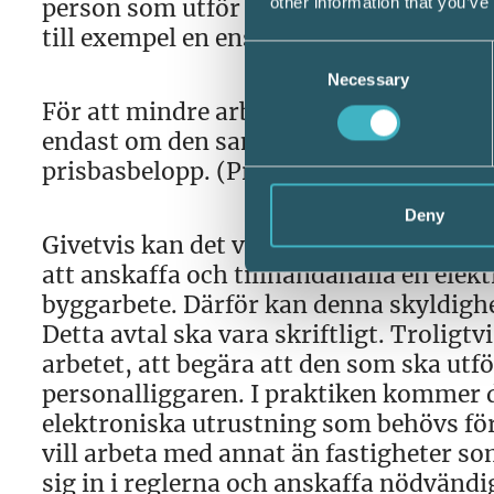
other information that you’ve
person som utför ett arbete på sin pri
till exempel en enskild näringsidkare so
Consent
Necessary
Selection
För att mindre arbeten inte ska omfatta
endast om den sammanlagda kostnaden 
prisbasbelopp. (Prisbasbeloppet för 20
Deny
Givetvis kan det vara komplicerat och
att anskaffa och tillhandahålla en elek
byggarbete. Därför kan denna skyldighet
Detta avtal ska vara skriftligt. Trolig
arbetet, att begära att den som ska utfö
personalliggaren. I praktiken kommer d
elektroniska utrustning som behövs fö
vill arbeta med annat än fastigheter so
sig in i reglerna och anskaffa nödvändi