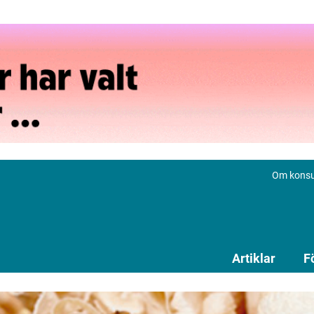
Om konsu
Artiklar
F