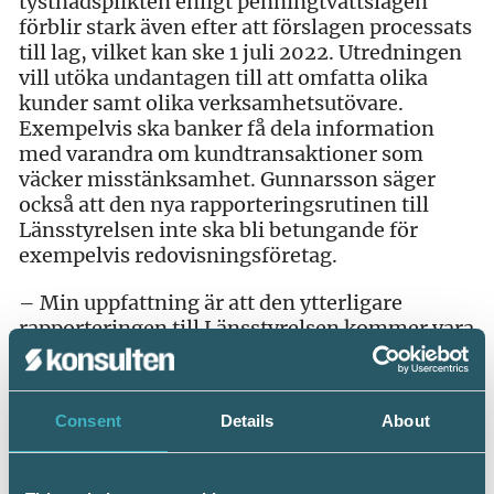
tystnadsplikten enligt penningtvättslagen
förblir stark även efter att förslagen processats
till lag, vilket kan ske 1 juli 2022. Utredningen
vill utöka undantagen till att omfatta olika
kunder samt olika verksamhetsutövare.
Exempelvis ska banker få dela information
med varandra om kundtransaktioner som
väcker misstänksamhet. Gunnarsson säger
också att den nya rapporteringsrutinen till
Länsstyrelsen inte ska bli betungande för
exempelvis redovisningsföretag.
– Min uppfattning är att den ytterligare
rapporteringen till Länsstyrelsen kommer vara
ett viktigt verktyg för oss. Den kommer ge oss
värdefull information om våra
verksamhetsutövare som bland annat kommer
Consent
Details
About
ligga till grund för urval i den del av vår tillsyn
som är riskbaserad. Det handlar inte om att vi
kommer kräva in omfattande underlag utan