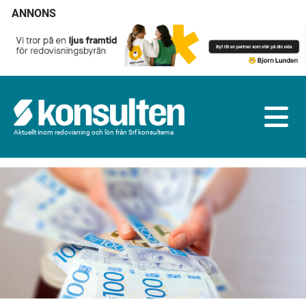
ANNONS
Aktuellt inom redovisning och lön från Srf konsulterna