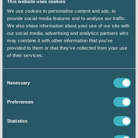
This website uses cookies
tanken är att det ska vara smidigt och enkelt
för verksamhetsutövaren att lämna
We use cookies to personalise content and ads, to
informationen.
provide social media features and to analyse our traffic.
We also share information about your use of our site with
our social media, advertising and analytics partners who
may combine it with other information that you’ve
provided to them or that they’ve collected from your use
of their services.
Consent
Necessary
Selection
Lali Fjellström, redovisningsexpert Srf konsulterna, skulle
Preferences
hellre se effektiv punktmarkering av misstänkta företag i
stället för utökad rapportskyldighet för alla, som föreslås i
utredningen.
Statistics