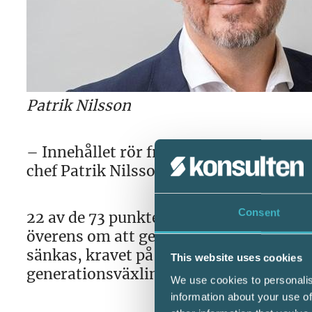
Patrik Nilsson
– Innehållet rör frågor som vi länge ha
chef Patrik Nilsson i ett pressmeddelan
Consent
22 av de 73 punkter som ligger till gr
överens om att genomföra rör företagen
sänkas, kravet på aktiekapital sänkas t
This website uses cookies
generationsväxling i fåmansföretag tas
We use cookies to personalis
information about your use of