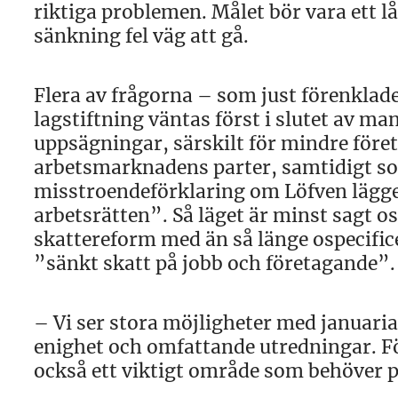
riktiga problemen. Målet bör vara ett l
sänkning fel väg att gå.
Flera av frågorna – som just förenklade
lagstiftning väntas först i slutet av ma
uppsägningar, särskilt för mindre företa
arbetsmarknadens parter, samtidigt so
misstroendeförklaring om Löfven lägge
arbetsrätten”. Så läget är minst sagt 
skattereform med än så länge ospecific
”sänkt skatt på jobb och företagande”.
– Vi ser stora möjligheter med januariav
enighet och omfattande utredningar. Fö
också ett viktigt område som behöver p