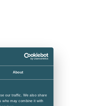
litiska
About
är
fterna
se our traffic. We also share
ers who may combine it with