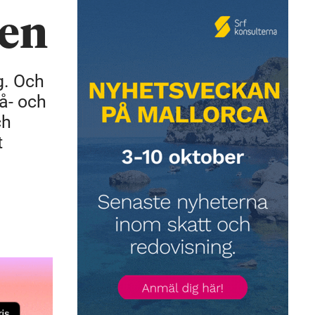
gen
ng. Och
å- och
ch
t