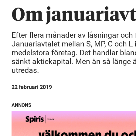
Om januariavt
Efter flera månader av låsningar och fö
Januariavtalet mellan S, MP, C och L
medelstora företag. Det handlar blan
sänkt aktiekapital. Men än så länge är
utredas.
22 februari 2019
ANNONS