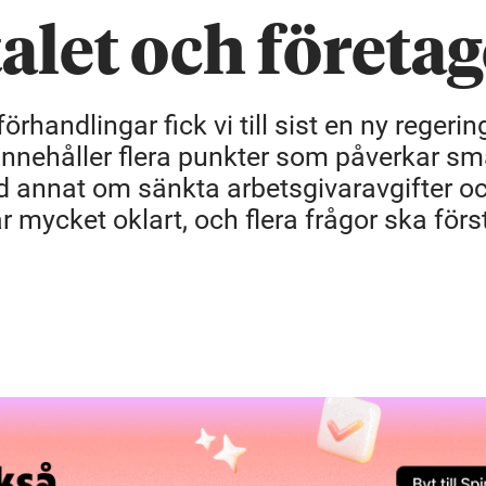
alet och företa
rhandlingar fick vi till sist en ny regeri
 innehåller flera punkter som påverkar sm
d annat om sänkta arbetsgivaravgifter o
 mycket oklart, och flera frågor ska förs