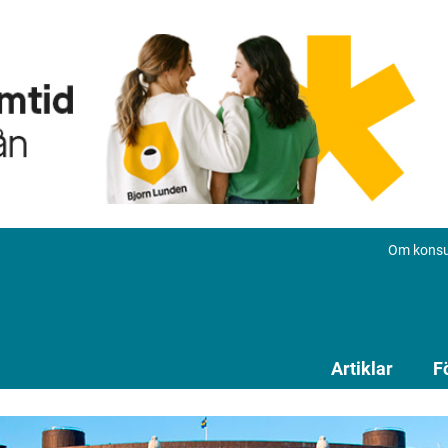
Om konsu
Artiklar
F