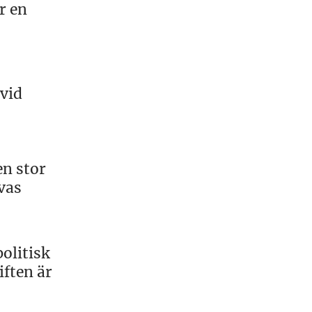
r en
 vid
en stor
vas
politisk
iften är