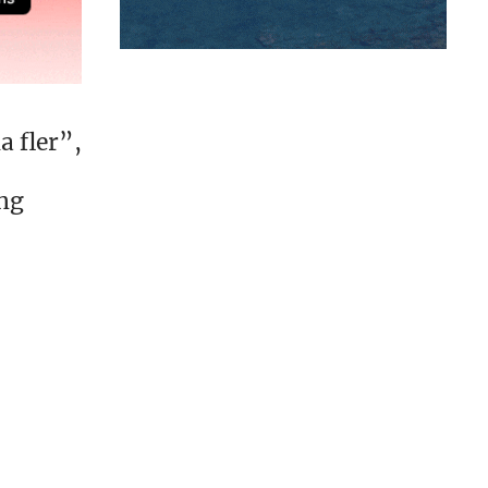
a fler”,
ng