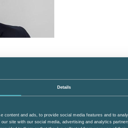
r jobbat för, säger Företagarnas samhällspo
de.
Details
und för budgetsamarbetet och som partierna 
s villkor. Bland annat ska arbetsgivaravgi
ill 25 000, den extra beskattningen vid
 bort och 3:12-reglerna reformeras.
e content and ads, to provide social media features and to analy
 our site with our social media, advertising and analytics partn