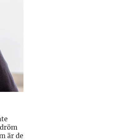
nte
n dröm
om är de