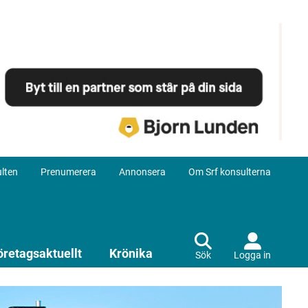
lten
Prenumerera
Annonsera
Om Srf konsulterna
öretagsaktuellt
Krönika
Sök
Logga in