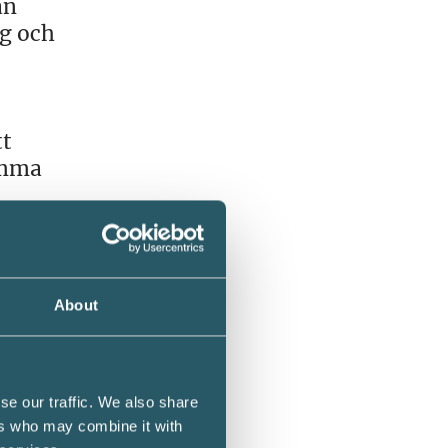
an
g och
tt
amma
v av
xten.
n
 från
About
e
se our traffic. We also share
ngar,
ers who may combine it with