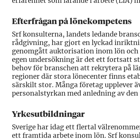
erfarenhet som lärande i arbete (LIA) m
Efterfrågan på lönekompetens
Srf konsulterna, landets ledande brans
rådgivning, har gjort en lyckad inriktn
genomgått auktorisation inom lön och in
egen undersökning är det ett fortsatt s
behov för branschen att rekrytera på län
regioner där stora lönecenter finns et
särskilt stor. Många företag upplever ä
personalstyrkan med anledning av den 
Yrkesutbildningar
Sverige har idag ett flertal välrenomm
ett framtida arbete inom lön. Srf kon