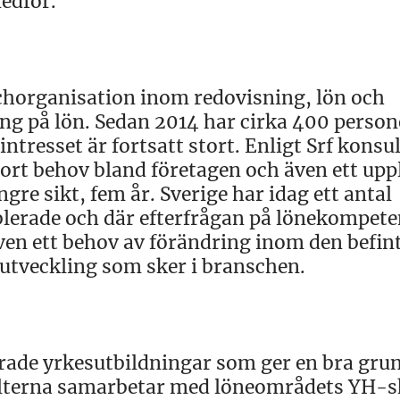
edför.
chorganisation inom redovisning, lön och
ing på lön. Sedan 2014 har cirka 400 person
tresset är fortsatt stort. Enligt Srf konsu
tort behov bland företagen och även ett upp
gre sikt, fem år. Sverige har idag ett antal
ablerade och där efterfrågan på lönekompete
ven ett behov av förändring inom den befin
utveckling som sker i branschen.
erade yrkesutbildningar som ger en bra grun
sulterna samarbetar med löneområdets YH-s