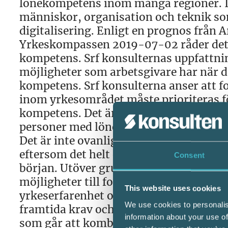
lönekompetens inom många regioner. In
människor, organisation och teknik s
digitalisering. Enligt en prognos från
Yrkeskompassen 2019-07-02 råder det b
kompetens. Srf konsulternas uppfattnin
möjligheter som arbetsgivare har när de
kompetens. Srf konsulterna anser att 
inom yrkesområdet måste prioriteras f
kompetens. Det är en utmaning att rekr
personer med lönekompetens och YH-utb
Det är inte ovanligt att företag anställe
eftersom det helt enkelt är för svårt a
Consent
början. Utöver grundutbildning inom lö
möjligheter till fortbildning och livsl
This website uses cookies
yrkeserfarenhet och utbildning som id
We use cookies to personalis
framtida krav och behov. Detta genom k
information about your use of
som går att kombinera med ett pågåen