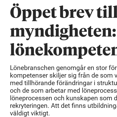
Öppet brev til
myndigheten: 
lönekompete
Lönebranschen genomgår en stor för
kompetenser skiljer sig från de som va
med tillhörande förändringar i strukt
och de som arbetar med löneprocessen.
löneprocessen och kunskapen som de
rekryteringen. Att det finns utbildni
väldigt viktigt.