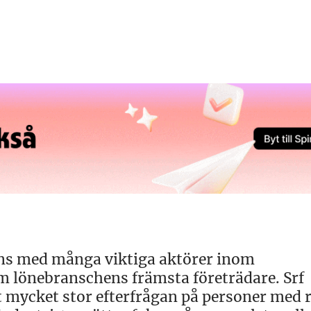
ans med många viktiga aktörer inom
m lönebranschens främsta företrädare. Srf
t mycket stor efterfrågan på personer med r