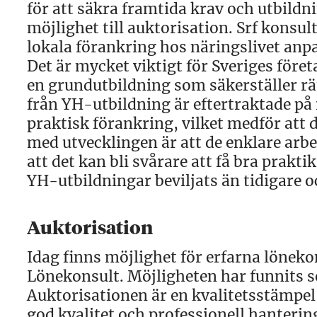
för att säkra framtida krav och utbildn
möjlighet till auktorisation. Srf konsu
lokala förankring hos näringslivet anpas
Det är mycket viktigt för Sveriges föret
en grundutbildning som säkerställer r
från YH-utbildning är eftertraktade p
praktisk förankring, vilket medför att 
med utvecklingen är att de enklare arbe
att det kan bli svårare att få bra prakt
YH-utbildningar beviljats än tidigare oc
Auktorisation
Idag finns möjlighet för erfarna löneko
Lönekonsult. Möjligheten har funnits se
Auktorisationen är en kvalitetsstämpel 
god kvalitet och professionell hanter