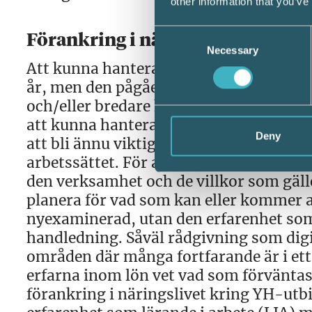
other information that you’ve
Consent
Förankring i näringslivet
Necessary
Selection
Att kunna hantera lönesystem har vari
år, men den pågående förändring kopplat
och/eller bredare kompetens. Nya rolle
att kunna hantera mycket information 
Deny
att bli ännu viktigare. Det som efterfrå
arbetssättet. För att kunna arbeta på et
den verksamhet och de villkor som gäll
planera för vad som kan eller kommer a
nyexaminerad, utan den erfarenhet som
handledning. Såväl rådgivning som digi
områden där många fortfarande är i ett
erfarna inom lön vet vad som förväntas.
förankring i näringslivet kring YH-utbi