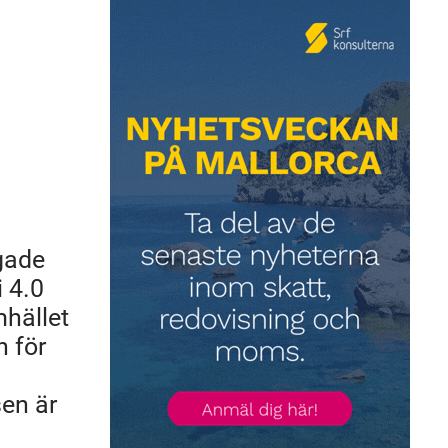
gade
i 4.0
mhället
n för
sen är