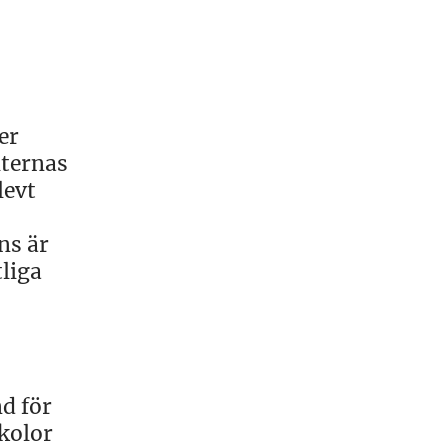
er
lternas
levt
ns är
tliga
d för
kolor