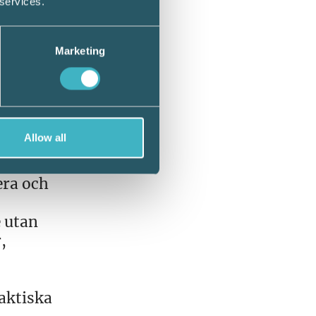
 services.
Marketing
 många
are
vet av
ommer
Allow all
else för
era och
 utan
,
raktiska