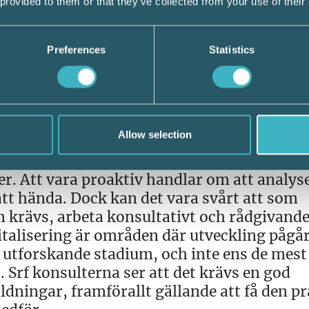
 provided to them or that they’ve collected from your use of their
Preferences
Statistics
t en förutsättning för löneprocessen under
 till Industri 4.0 som sker kräver en djup
r utvecklas och teknikens möjligheter, beho
och vikten av att kunna analysera data k
Allow selection
gas alltmer är det konsultativa, proaktiva
t konsultativt sätt krävs att man har förstå
er. Att vara proaktiv handlar om att analys
tt hända. Dock kan det vara svårt att som
 krävs, arbeta konsultativt och rådgivande
talisering är områden där utveckling pågår
 utforskande stadium, och inte ens de mest
 Srf konsulterna ser att det krävs en god
ldningar, framförallt gällande att få den p