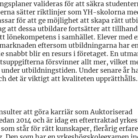
ingsplaner valideras för att säkra studente
lterna sätter riktlinjer som YH-skolorna me
sar för att ge möjlighet att skapa rätt utb
ag att dessa utbildare fortsätter att tillhan
ätt lönekompetens i samhället. Elever med
å marknaden eftersom utbildningarna har en
de snabbt blir en resurs i företaget. En utm
tsuppgifterna försvinner allt mer, vilket m
ik under utbildningstiden. Under senare år ha
h det är viktigt att kvaliteten upprätthålls.
nsulter att göra karriär som Auktoriserad
dan 2014 och är idag en eftertraktad yrkest
som står för rätt kunskaper, flerårig erfar
ing. Den som har en yrkeshögskoleexamen i