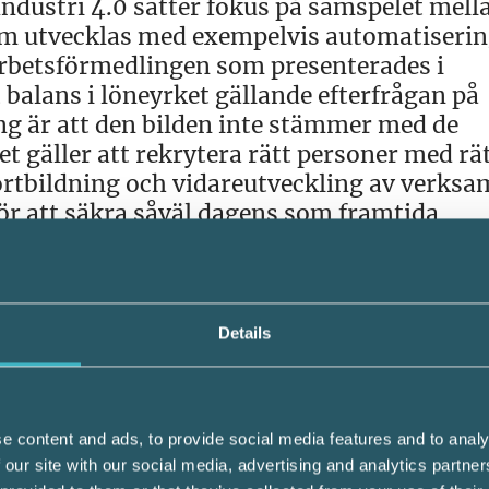
dustri 4.0 sätter fokus på samspelet mell
om utvecklas med exempelvis automatiserin
 Arbetsförmedlingen som presenterades i
alans i löneyrket gällande efterfrågan på
g är att den bilden inte stämmer med de
t gäller att rekrytera rätt personer med rä
fortbildning och vidareutveckling av verks
ör att säkra såväl dagens som framtida
ytera i lönebranschen. Det finns stort beho
ildningarna är väldigt viktiga för återvä
r personer som har potential att lära sig lö
tt få tag på personer som har rätt kompetens
Details
n anser Srf konsulterna att det krävs störr
ångt lärande. Även personer med lång
ag har arbete i lönebranschen behöver möta
e content and ads, to provide social media features and to analy
orta yrkesinriktade kvalificerade utbildni
 our site with our social media, advertising and analytics partn
de yrkesutövande.