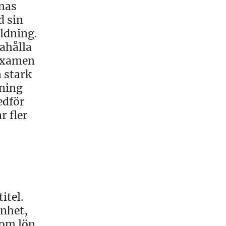
rnas
d sin
ildning.
dahålla
 examen
 stark
aning
edför
r fler
itel.
enhet,
nom lön