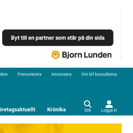
lten
Prenumerera
Annonsera
Om Srf konsulterna
öretagsaktuellt
Krönika
Sök
Logga in