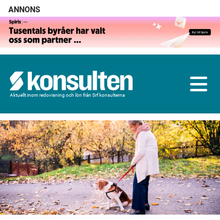
ANNONS
Aktuellt inom redovisning och lön från Srf konsulterna