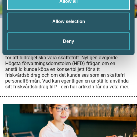
Allow all
Allow selection
Vad kan friskvårdsbidraget användas till?
8 juni 2026
Deny
Arbetsgivare kan erbjuda sina anställda ett
friskvårdsbidrag, men det finns några saker att tänka på
för att bidraget ska vara skattefritt. Nyligen avgjorde
Högsta förvaltningsdomstolen (HFD) frågan om en
anställd kunde köpa en konsertbiljett för sitt
friskvårdsbidrag och om det kunde ses som en skattefri
personalförmån. Vad kan egentligen en anställd använda
sitt friskvårdsbidrag till? I den här artikeln får du veta mer.