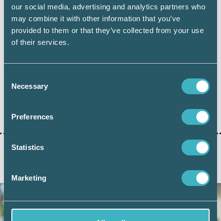
our social media, advertising and analytics partners who
som börjar efter den 31 december 2019.
may combine it with other information that you’ve
Regeringens proposition 2019/20:1
provided to them or that they’ve collected from your use
of their services.
Consent
Necessary
Selection
Dela:
Preferences
Statistics
AKTUELLA ARTIKLAR
Marketing