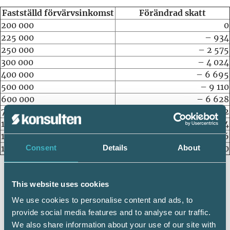
Fastställd förvärvsinkomst
Förändrad skatt
200 000
0
225 000
– 934
250 000
– 2 575
300 000
– 4 024
400 000
– 6 695
500 000
– 9 110
600 000
– 6 628
700 000
– 7 672
1 000 000
– 4 384
1 300 000
– 1 096
Consent
Details
About
1 700 000
0
Ikraftträdande
This website uses cookies
We use cookies to personalise content and ads, to
Ändringarna bör enligt regeringen träda i kraft
provide social media features and to analyse our traffic.
snarast möjligt, vilket är den 1 januari 2020,
We also share information about your use of our site with
och tillämpas första gången för beskattningsår