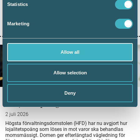
Under juni 2026 sattes ett nytt rekord när 101 126 företag
Statistics
lämnade in sin årsredovisning digitalt – första gången
antalet överstiger 100 000 under en månad. Samtidigt
visar ny statistik från Bolagsverket att digital inlämning
Marketing
ger färre kompletteringar och snabbare handläggning.
Allow all
Allow selection
Deny
Nytt HFD-besked: Ingen moms vid inlösen
av lojalitetspoäng
2 juli 2026
Högsta förvaltningsdomstolen (HFD) har nu avgjort hur
lojalitetspoäng som löses in mot varor ska behandlas
momsmässigt. Domen ger efterlängtad vägledning för