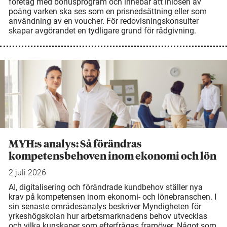
företag med bonusprogram och innebär att inlösen av
poäng varken ska ses som en prisnedsättning eller som
användning av en voucher. För redovisningskonsulter
skapar avgörandet en tydligare grund för rådgivning.
MYH:s analys: Så förändras
kompetensbehoven inom ekonomi och lön
2 juli 2026
AI, digitalisering och förändrade kundbehov ställer nya
krav på kompetensen inom ekonomi- och lönebranschen. I
sin senaste områdesanalys beskriver Myndigheten för
yrkeshögskolan hur arbetsmarknadens behov utvecklas
och vilka kunskaper som efterfrågas framöver. Något som