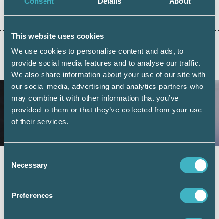
Consent
Details
About
Dela:
This website uses cookies
We use cookies to personalise content and ads, to
provide social media features and to analyse our traffic.
AKTUELLA ARTIKLAR
We also share information about your use of our site with
our social media, advertising and analytics partners who
may combine it with other information that you’ve
provided to them or that they’ve collected from your use
of their services.
Consent
Fler företag väljer digital årsredovisning –
Necessary
Selection
redovisningskonsulterna bidrar till
utvecklingen
Preferences
6 juli 2026
Digital inlämning av årsredovisningar fortsätter att öka.