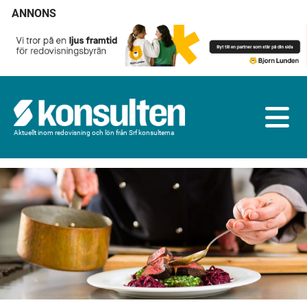
ANNONS
Aktuellt inom redovisning och lön från Srf konsulterna