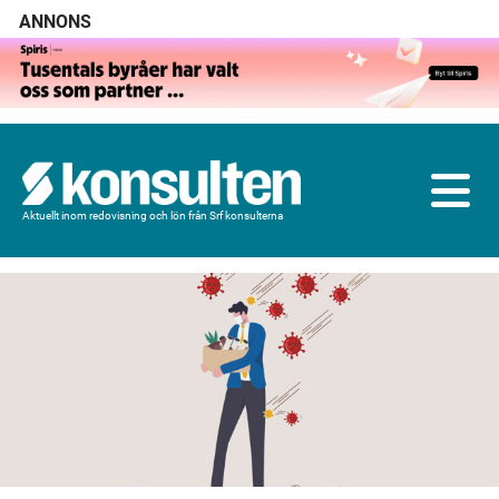
ANNONS
Aktuellt inom redovisning och lön från Srf konsulterna