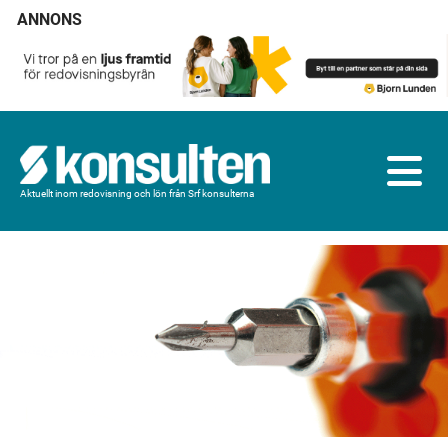
ANNONS
Aktuellt inom redovisning och lön från Srf konsulterna