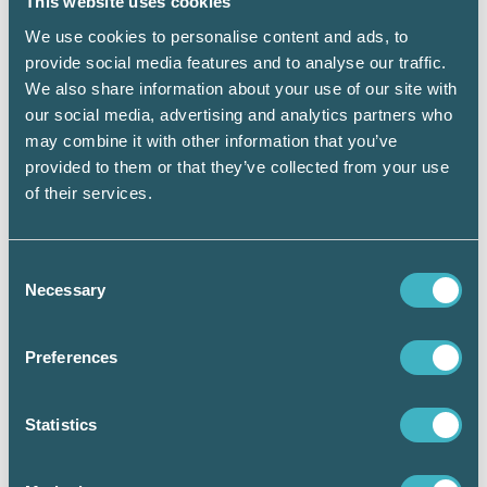
This website uses cookies
Kammarrätten
We use cookies to personalise content and ads, to
Bolaget har bevisbördan för rätten till avdrag
provide social media features and to analyse our traffic.
och ska således göra sannolikt att kostnaderna
We also share information about your use of our site with
för reparation och underhåll har ett direkt och
our social media, advertising and analytics partners who
omedelbart samband med den tidigare
may combine it with other information that you’ve
momspliktiga verksamheten. Som ett led i
provided to them or that they’ve collected from your use
detta åberopar bolaget en analys av en extern
of their services.
konsultbyrå.
KR anser i båda fallen att åtgärderna är
Consent
översiktligt beskrivna och fakturorna har inte
Necessary
Selection
åberopats. Det är därför svårt att avgöra för
flera av åtgärderna om de har ett omedelbart
samband med den tidigare verksamheten eller
Preferences
inte.
Statistics
För det första fallet menar KR att bolaget har
gjort sannolikt att kostnaderna för
ommålning, reparation av VS-installationer