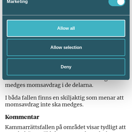
Marketing
och spolning av stammar och avlopp är
orsakade av slitage i den tidigare
verksamheten och har därmed omedelbart
samband med denna. Bolaget medges därför
Allow all
momsavdrag i dessa delar.
För det andra fallet menar KR att bolaget på
Allow selection
motsvarande sätt gjort sannolikt att
kostnaderna för ommålning och undersökning
av en tidigare fuktskada är orsakade av slitage i
Deny
den tidigare verksamheten och har därmed ett
omedelbart samband med denna. Bolaget
medges momsavdrag i de delarna.
I båda fallen finns en skiljaktig som menar att
momsavdrag inte ska medges.
Kommentar
Kammarrättsfallen på området visar tydligt att