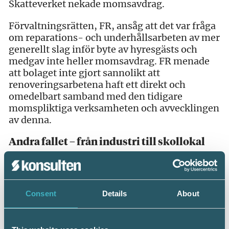
Skatteverket nekade momsavdrag.
Förvaltningsrätten, FR, ansåg att det var fråga
om reparations- och underhållsarbeten av mer
generellt slag inför byte av hyresgästs och
medgav inte heller momsavdrag. FR menade
att bolaget inte gjort sannolikt att
renoveringsarbetena haft ett direkt och
omedelbart samband med den tidigare
momspliktiga verksamheten och avvecklingen
av denna.
Andra fallet – från industri till skollokal
Ett fastighetsförvaltande bolag har renoverat
en lokal för industriproduktion för att istället
hyra ut den som skollokal till en ny momsfri
hyresgäst. På motsvarande sätt som i första
Consent
Details
About
fallet nekades momsavdrag av både
Skatteverket och FR.