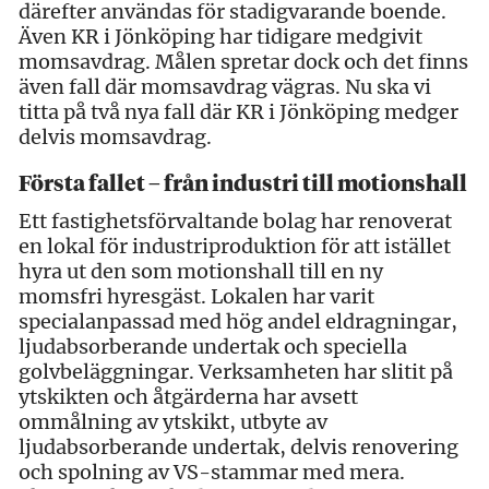
därefter användas för stadigvarande boende.
Även KR i Jönköping har tidigare medgivit
momsavdrag. Målen spretar dock och det finns
även fall där momsavdrag vägras. Nu ska vi
titta på två nya fall där KR i Jönköping medger
delvis momsavdrag.
Första fallet – från industri till motionshall
Ett fastighetsförvaltande bolag har renoverat
en lokal för industriproduktion för att istället
hyra ut den som motionshall till en ny
momsfri hyresgäst. Lokalen har varit
specialanpassad med hög andel eldragningar,
ljudabsorberande undertak och speciella
golvbeläggningar. Verksamheten har slitit på
ytskikten och åtgärderna har avsett
ommålning av ytskikt, utbyte av
ljudabsorberande undertak, delvis renovering
och spolning av VS-stammar med mera.