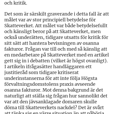
och kritik.
Det som är särskilt graverande i detta fall är att
målet var av stor principiell betydelse för
Skatteverket. Att målet var både betydelsefullt
och känsligt beror på att Skatteverket, men
också underätten, tidigare utsatts för kritik för
sitt sätt att hantera bevisningen av osanna
fakturor. Frågan var till och med så känslig att
en medarbetare på Skatteverket med en artikel
gett sig in i debatten (vilket är högst ovanligt).
I artikeln ifrågasätter handläggaren ett
justitieråd som tidigare kritiserat
underinstanserna för att inte följa Högsta
förvaltningsdomstolens praxis avseende
osanna fakturor. Mot denna bakgrund är det
naturligt att ställa sig frågan hur sannolikt det
var att den jävsanklagade domaren skulle
döma till Skatteverkets nackdel? Det är svårt
att tänka sig en värre situation än att påbörja