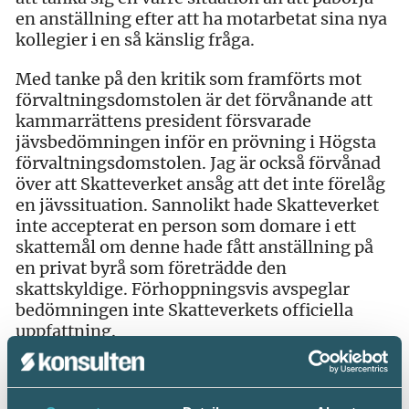
en anställning efter att ha motarbetat sina nya
kollegier i en så känslig fråga.
Med tanke på den kritik som framförts mot
förvaltningsdomstolen är det förvånande att
kammarrättens president försvarade
jävsbedömningen inför en prövning i Högsta
förvaltningsdomstolen. Jag är också förvånad
över att Skatteverket ansåg att det inte förelåg
en jävssituation. Sannolikt hade Skatteverket
inte accepterat en person som domare i ett
skattemål om denne hade fått anställning på
en privat byrå som företrädde den
skattskyldige. Förhoppningsvis avspeglar
bedömningen inte Skatteverkets officiella
uppfattning.
Dags att ta förtroendekrisen på allvar
Det verkar som att förvaltnings- och