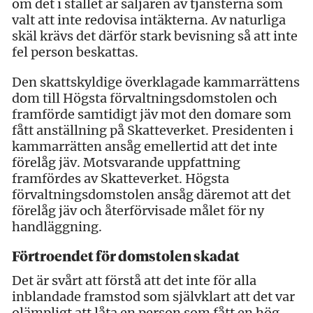
om det i stället är säljaren av tjänsterna som
valt att inte redovisa intäkterna. Av naturliga
skäl krävs det därför stark bevisning så att inte
fel person beskattas.
Den skattskyldige överklagade kammarrättens
dom till Högsta förvaltningsdomstolen och
framförde samtidigt jäv mot den domare som
fått anställning på Skatteverket. Presidenten i
kammarrätten ansåg emellertid att det inte
förelåg jäv. Motsvarande uppfattning
framfördes av Skatteverket. Högsta
förvaltningsdomstolen ansåg däremot att det
förelåg jäv och återförvisade målet för ny
handläggning.
Förtroendet för domstolen skadat
Det är svårt att förstå att det inte för alla
inblandade framstod som självklart att det var
olämpligt att låta en person som fått en hög