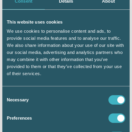
Consent
Details
About
kammarrätten inte har tagit kritiken och
förtroendekrisen på alvar. Problemet sitter
kanske för djupt rotat i väggarna för att de
This website uses cookies
själva ska kunna lösa problemet. Om inte
annat för den majoritet av domare som håller
We use cookies to personalise content and ads, to
rättssäkerhetens fana högt, och som oförskylt
provide social media features and to analyse our traffic.
drabbas av kritiken, finns det anledning att
We also share information about your use of our site with
någon agerar. Det gäller naturligtvis inte bara
our social media, advertising and analytics partners who
hur frågan om jäv ska hanteras.
may combine it with other information that you’ve
provided to them or that they’ve collected from your use
Till exempel är det viktigt att lagstiftaren
of their services.
klargör att den enskildes argument måste
bemötas. Det är emot all moral och etik, samt
ur ett rättssäkerhetsperspektiv helt förkastligt,
Consent
att bemöta den enskildes argumentation med
Necessary
Selection
total tystnad. Bemöts inte den enskildes
argument är denne helt rättslös. Vill
domstolen fatta ologiska och irrationella
Preferences
beslut, eller beslut som saknar stöd i lag eller