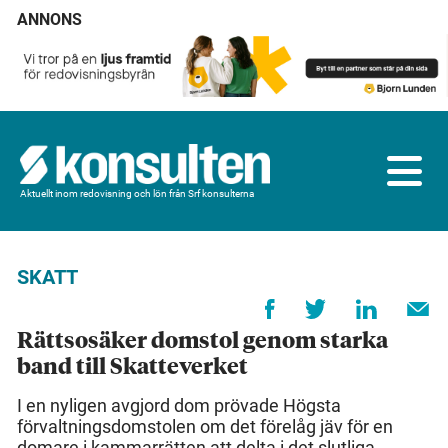
ANNONS
Aktuellt inom redovisning och lön från Srf konsulterna
SKATT
Rättsosäker domstol genom starka
band till Skatteverket
I en nyligen avgjord dom prövade Högsta
förvaltningsdomstolen om det förelåg jäv för en
domare i kammarrätten att delta i det slutliga