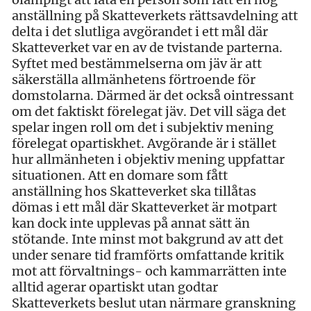
anställning på Skatteverkets rättsavdelning att
delta i det slutliga avgörandet i ett mål där
Skatteverket var en av de tvistande parterna.
Syftet med bestämmelserna om jäv är att
säkerställa allmänhetens förtroende för
domstolarna. Därmed är det också ointressant
om det faktiskt förelegat jäv. Det vill säga det
spelar ingen roll om det i subjektiv mening
förelegat opartiskhet. Avgörande är i stället
hur allmänheten i objektiv mening uppfattar
situationen. Att en domare som fått
anställning hos Skatteverket ska tillåtas
dömas i ett mål där Skatteverket är motpart
kan dock inte upplevas på annat sätt än
stötande. Inte minst mot bakgrund av att det
under senare tid framförts omfattande kritik
mot att förvaltnings- och kammarrätten inte
alltid agerar opartiskt utan godtar
Skatteverkets beslut utan närmare granskning