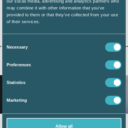
our social media, advertising and analytics partners who
may combine it with other information that you’ve
provided to them or that they’ve collected from your use
of their services.
Dela:
Consent
Necessary
Selection
Preferences
AKTUELLA ARTIKLAR
Statistics
Marketing
Fler företag väljer digital årsredovisning –
Allow all