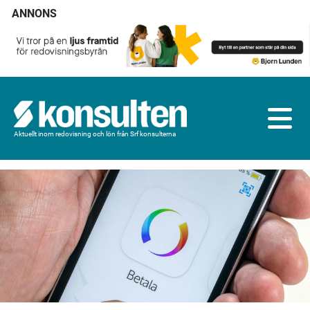
ANNONS
Aktuellt inom redovisning och lön från Srf konsulterna