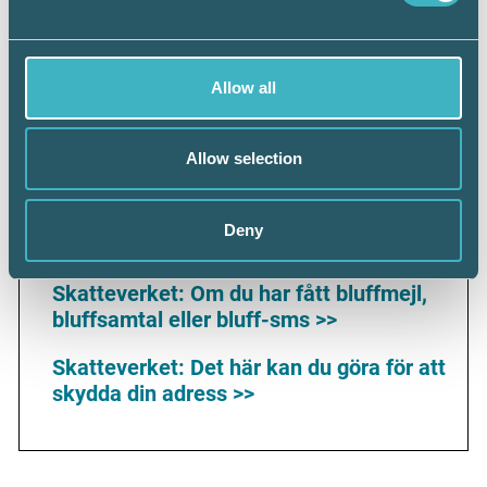
koll på sin dator, sina lösenord och inte klicka vidare på en
okänd länk i ett mejl eller sms låter självklart men det
slarvas fortfarande med det, konstaterar Zennie Sjölund,
Chef för Branschenheten vid Srf konsulterna.
Allow all
Allow selection
Skydda företaget
Bolagsverket: Skydda ditt företag mot
Deny
kapning >>
Skatteverket: Om du har fått bluffmejl,
bluffsamtal eller bluff-sms >>
Skatteverket: Det här kan du göra för att
skydda din adress >>