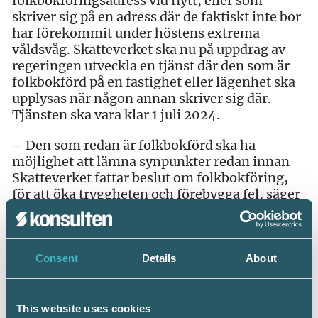
folkbokföringsadress vid flytt, eller som
skriver sig på en adress där de faktiskt inte bor
har förekommit under höstens extrema
våldsvåg. Skatteverket ska nu på uppdrag av
regeringen utveckla en tjänst där den som är
folkbokförd på en fastighet eller lägenhet ska
upplysas när någon annan skriver sig där.
Tjänsten ska vara klar 1 juli 2024.
– Den som redan är folkbokförd ska ha
möjlighet att lämna synpunkter redan innan
Skatteverket fattar beslut om folkbokföring,
för att öka tryggheten och förebygga fel, säger
Cajsa Toresten, verksamhetsutvecklare på
Skatteverket i ett pressmeddelande.
Skydda adressen
Consent
Details
About
Via Skatteverkets e-tjänst Visa folkbokförda på
samma adress kan du redan i dag se vilka som
This website uses cookies
är skrivna på din adress. Och anmäla om något