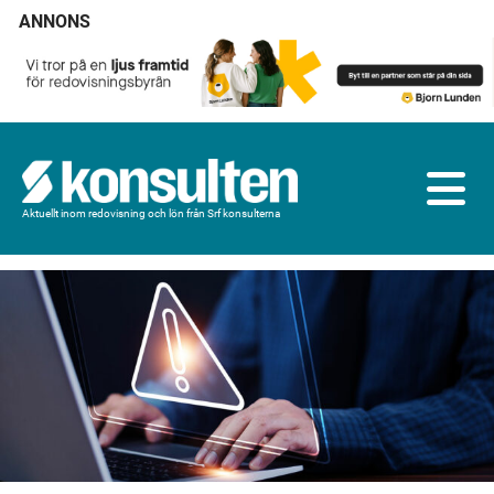
ANNONS
Aktuellt inom redovisning och lön från Srf konsulterna