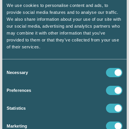
är fel. Att avsiktligt vara felaktigt folkbokförd
We use cookies to personalise content and ads, to
är ett brott.
provide social media features and to analyse our traffic.
We also share information about your use of our site with
Med tjänsten Spärra obehörig adressändring
our social media, advertising and analytics partners who
kan du hindra att någon annan ändrar din
may combine it with other information that you’ve
adress. Där anger du att flyttanmälan och
provided to them or that they’ve collected from your use
anmälan av särskild postadress ska göras via
of their services.
Skatteverkets e-tjänster. E-legitimation krävs.
Consent
Necessary
Selection
Preferences
Statistics
Marketing
– Det finns många enkla saker man kan göra direkt. Att ha