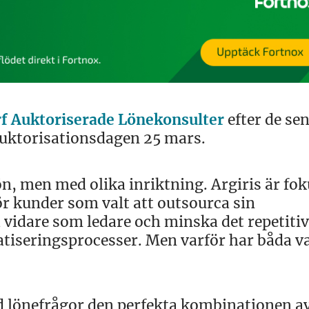
rf Auktoriserade Lönekonsulter
efter de se
uktorisationsdagen 25 mars.
n, men med olika inriktning. Argiris är fo
ör kunder som valt att outsourca sin
å vidare som ledare och minska det repetiti
tiseringsprocesser. Men varför har båda va
ed lönefrågor den perfekta kombinationen av