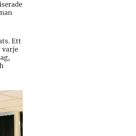
iserade
 man
ts. Ett
 varje
tag,
ch