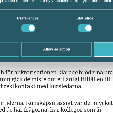
 provided to them or that they’ve collected from your use of their
ts, men Argiris är på väg till ett nytt job
Preferences
Statistics
äntar många kundkontakter.
g att jag håller på att bli auktoriserad och
ade mig också var det. Det satt ganska bra.
Allow selection
 för auktorisationen klarade bröderna ut
n gick de miste om ett antal tillfällen till
irektkontakt med kursledarna.
här tiderna. Kunskapsmässigt var det mycket
med de här frågorna, har kollegor som är