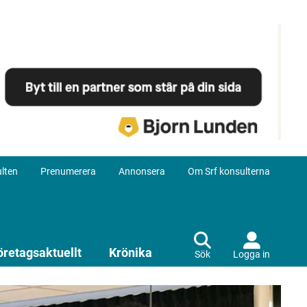
lten
Prenumerera
Annonsera
Om Srf konsulterna
öretagsaktuellt
Krönika
Sök
Logga in