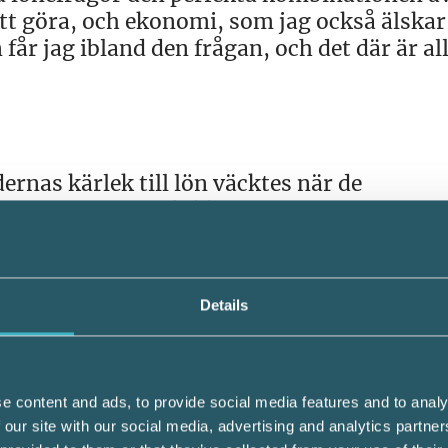
t göra, och ekonomi, som jag också älskar
år jag ibland den frågan, och det där är all
rnas kärlek till lön väcktes när de
er genom en YH-utbildning i Iterums regi. Nä
Auktoriserad Lönekonsult pryder varje CV o
att söka auktorisation redan fattat. Christ
betald av arbetsgivaren. Argiris fick stå f
Details
ll auktorisationen inom redovisning, men int
e content and ads, to provide social media features and to analy
r min del kommer jag se till att nämna det
 our site with our social media, advertising and analytics partn
gd åt både mig och byrån, berättar Christos