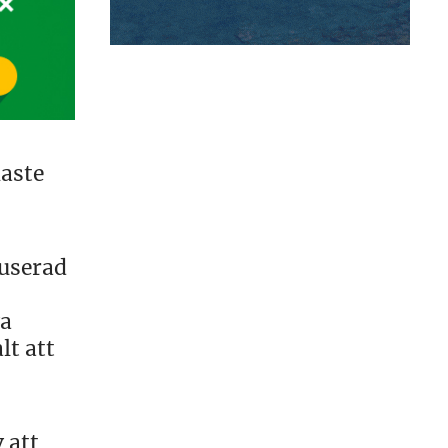
naste
kuserad
va
lt att
 att