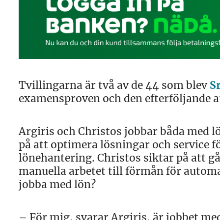
Tvillingarna är två av de 44 som blev
S
examensproven och den efterföljande a
Argiris och Christos jobbar båda med lö
på att optimera lösningar och service f
lönehantering. Christos siktar på att g
manuella arbetet till förmån för automa
jobba med lön?
– För mig, svarar Argiris, är jobbet m