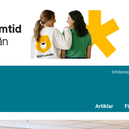
Om konsu
Artiklar
F