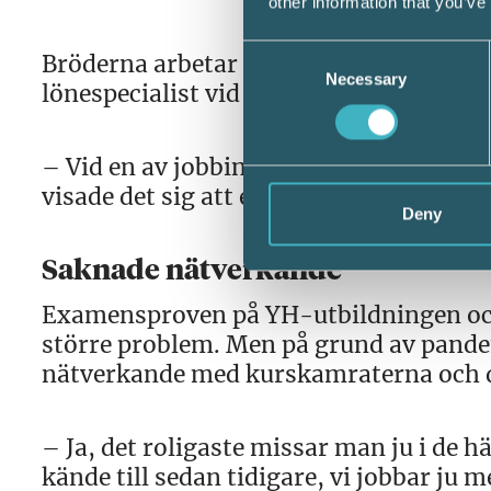
other information that you’ve
Consent
Bröderna arbetar i dagsläget båda på Aze
Necessary
Selection
lönespecialist vid Amesto. Även där v
– Vid en av jobbintervjuerna påpekade ja
visade det sig att en av de som intervju
Deny
Saknade nätverkande
Examensproven på YH-utbildningen och
större problem. Men på grund av pandemi
nätverkande med kurskamraterna och d
– Ja, det roligaste missar man ju i de 
kände till sedan tidigare, vi jobbar ju 