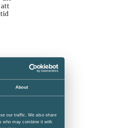
 att
tid
r en
ch ger
os fick
ör den
About
e lika
se our traffic. We also share
 i mina
ers who may combine it with
.