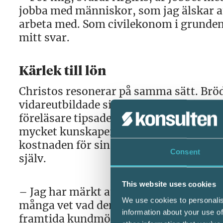
jobba med människor, som jag älskar at
arbeta med. Som civilekonom i grunden f
mitt svar.
Kärlek till lön
Christos resonerar på samma sätt. Bröde
vidareutbildade sig till lönespecialist
föreläsare tipsade om att en titel som 
mycket kunskaper på vägen var beslutet 
kostnaden för sin auktorisationsexamen 
Consent
själv.
This website uses cookies
– Jag har märkt att de flesta känner ti
We use cookies to personalis
många vet vad den innebär inom lön. Fö
information about your use of
framtida kundmöten, för det ger en tyn