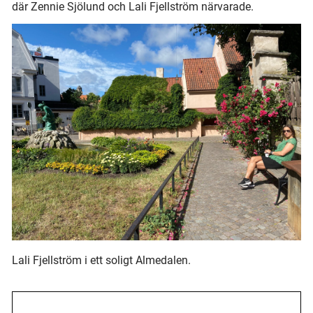
där Zennie Sjölund och Lali Fjellström närvarade.
Lali Fjellström i ett soligt Almedalen.