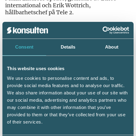
international och Erik Wottrich,
hållbarhetschef på Tele 2.
Arbetslivskriminalitet
Avslutningsvis rapporterade Zennie Sjölund
från LO’s seminarium ”Död, fusk och svek –
Consent
Details
About
Arbetslivskriminalitet i Sverige”, som bjöd på
intressanta diskussioner kring vit, svart och
grå ekonomi. Hur ska man komma tillrätta
This website uses cookies
med arbetslivskriminaliteten?
We use cookies to personalise content and ads, to
– Det ska vara lätt att göra rätt, och mer fokus
provide social media features and to analyse our traffic.
på de goda exemplen. Samverkan är vägen
We also share information about your use of our site with
framåt, säger Zennie efter att ha deltagit på
our social media, advertising and analytics partners who
seminariet.
may combine it with other information that you’ve
provided to them or that they’ve collected from your use
I panelen deltog Susanna Gideonsson,
of their services.
ordförande LO, Mikael Damberg,
Finansminister, Staffan Isling, VD Sveriges