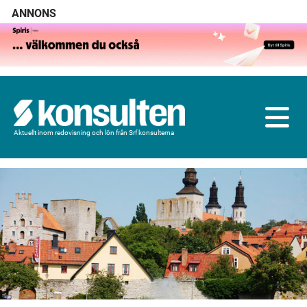
ANNONS
Aktuellt inom redovisning och lön från Srf konsulterna