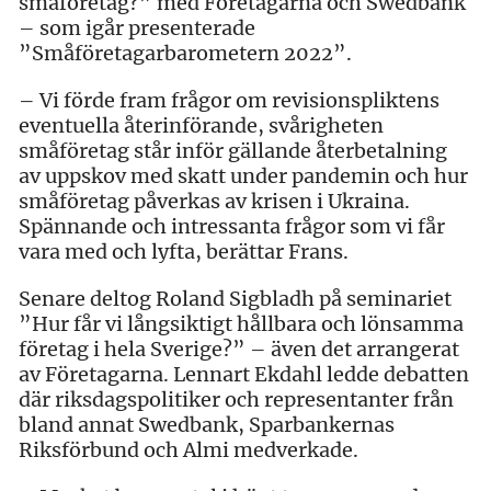
småföretag?” med Företagarna och Swedbank
– som igår presenterade
”Småföretagarbarometern 2022”.
– Vi förde fram frågor om revisionspliktens
eventuella återinförande, svårigheten
småföretag står inför gällande återbetalning
av uppskov med skatt under pandemin och hur
småföretag påverkas av krisen i Ukraina.
Spännande och intressanta frågor som vi får
vara med och lyfta, berättar Frans.
Senare deltog Roland Sigbladh på seminariet
”Hur får vi långsiktigt hållbara och lönsamma
företag i hela Sverige?” – även det arrangerat
av Företagarna. Lennart Ekdahl ledde debatten
där riksdagspolitiker och representanter från
bland annat Swedbank, Sparbankernas
Riksförbund och Almi medverkade.