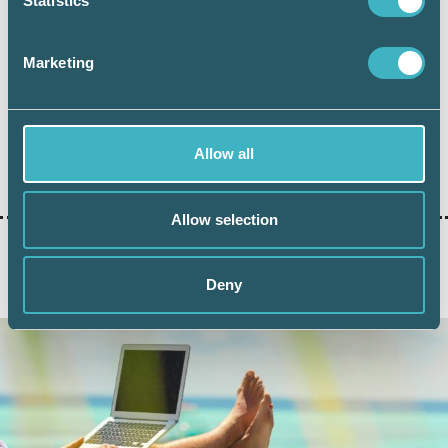
Statistics
Styrelseledamot SRF Lön
Marketing
Allow all
Dela:
Allow selection
Deny
AKTUELLA ARTIKLAR