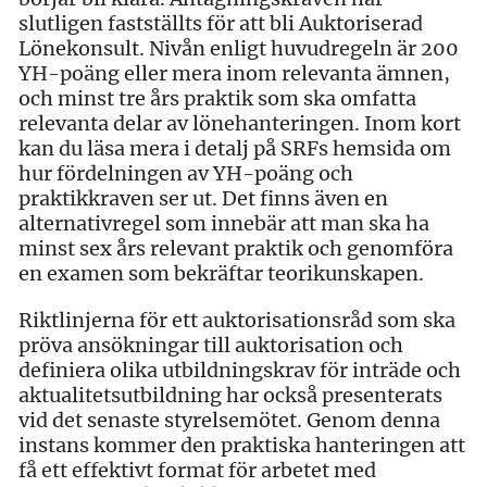
slutligen fastställts för att bli Auktoriserad
Lönekonsult. Nivån enligt huvudregeln är 200
YH-poäng eller mera inom relevanta ämnen,
och minst tre års praktik som ska omfatta
relevanta delar av lönehanteringen. Inom kort
kan du läsa mera i detalj på SRFs hemsida om
hur fördelningen av YH-poäng och
praktikkraven ser ut. Det finns även en
alternativregel som innebär att man ska ha
minst sex års relevant praktik och genomföra
en examen som bekräftar teorikunskapen.
Riktlinjerna för ett auktorisationsråd som ska
pröva ansökningar till auktorisation och
definiera olika utbildningskrav för inträde och
aktualitetsutbildning har också presenterats
vid det senaste styrelsemötet. Genom denna
instans kommer den praktiska hanteringen att
få ett effektivt format för arbetet med