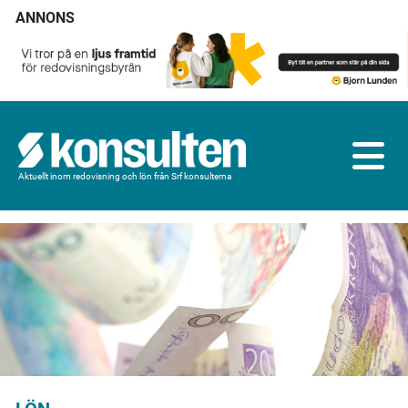
ANNONS
Aktuellt inom redovisning och lön från Srf konsulterna