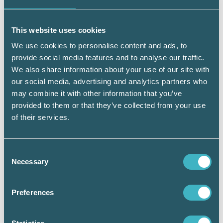
därför möjligt för den som är
redovisningskonsult och som kontinuerligt
This website uses cookies
arbetar med lönehantering, att även bli
Auktoriserad Lönekonsult. Så om din byrå,
We use cookies to personalise content and ads, to
eller medarbetare på byrån, har uppdrag inom
provide social media features and to analyse our traffic.
löneservice är detta en viktig möjlighet att
We also share information about your use of our site with
profilera er kompetens även inom detta
our social media, advertising and analytics partners who
område.
may combine it with other information that you’ve
provided to them or that they’ve collected from your use
SRF Lön håller för närvarande på med
of their services.
planering och förberedelser för den nya
verksamheten. En viktig nyhet här är
anställningen av Zennie Sjölund som ansvarig
Consent
och sakkunnig inom löneområdet. Zennie har
Necessary
Selection
lång erfarenhet av dessa frågor och kommer
närmast från UNIT 4 Agresso. Vi hälsar henne
varmt välkommen till SRF Lön!
Preferences
Mikael Carlson