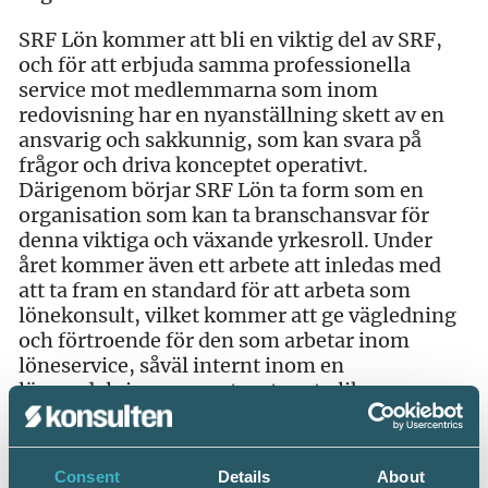
SRF Lön kommer att bli en viktig del av SRF,
och för att erbjuda samma professionella
service mot medlemmarna som inom
redovisning har en nyanställning skett av en
ansvarig och sakkunnig, som kan svara på
frågor och driva konceptet operativt.
Därigenom börjar SRF Lön ta form som en
organisation som kan ta branschansvar för
denna viktiga och växande yrkesroll. Under
året kommer även ett arbete att inledas med
att ta fram en standard för att arbeta som
lönekonsult, vilket kommer att ge vägledning
och förtroende för den som arbetar inom
löneservice, såväl internt inom en
löneavdelning som externt mot olika
kundföretag.
Yrkesrollerna som redovisningskonsult och
Consent
Details
About
lönekonsult har flera beröringsytor. Det är