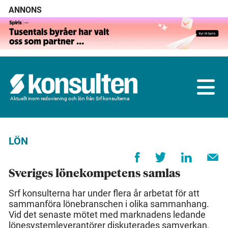
ANNONS
Aktuellt inom redovisning och lön från Srf konsulterna
LÖN
Sveriges lönekompetens samlas
Srf konsulterna har under flera år arbetat för att
sammanföra lönebranschen i olika sammanhang.
Vid det senaste mötet med marknadens ledande
lönesystemleverantörer diskuterades samverkan,