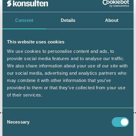
leverantörer känner slutkunden rätt väl tror
jag att våra synpunkter kommer att tas emot
väl.
Consent
Details
About
Srf Lönsam har bland annat utvecklat svensk
Löneartsplan, LAP, och har påverkat och
This website uses cookies
förbättrat Skatteverkets förslag om
arbetsgivardeklarationer på individnivå
We use cookies to personalise content and ads, to
provide social media features and to analyse our traffic.
We also share information about your use of our site with
our social media, advertising and analytics partners who
may combine it with other information that you’ve
provided to them or that they’ve collected from your use
of their services.
Dela:
Consent
Necessary
Selection
AKTUELLA ARTIKLAR