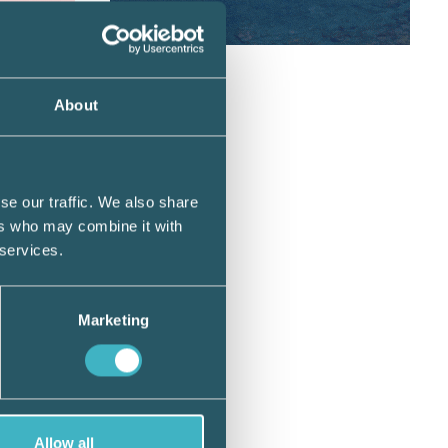
a
 av ett
About
aktären
se our traffic. We also share
ren
ers who may combine it with
ingen.
 services.
g att
Marketing
a 2012
nst.
ingen
Allow all