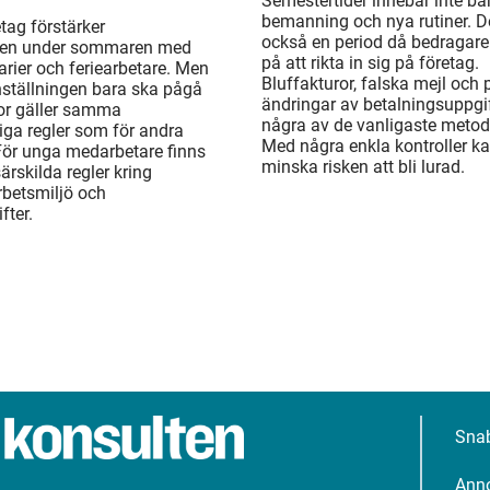
Semestertider innebär inte ba
bemanning och nya rutiner. De
tag förstärker
också en period då bedragare
en under sommaren med
på att rikta in sig på företag.
rier och feriearbetare. Men
Bluffakturor, falska mejl och
ställningen bara ska pågå
ändringar av betalningsuppgif
or gäller samma
några av de vanligaste metod
liga regler som för andra
Med några enkla kontroller k
För unga medarbetare finns
minska risken att bli lurad.
rskilda regler kring
arbetsmiljö och
fter.
Sna
Ann