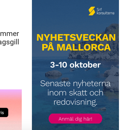
kommer
gsgill