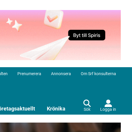
lten
Prenumerera
Annonsera
Om Srf konsulterna
öretagsaktuellt
Krönika
Sök
Logga in