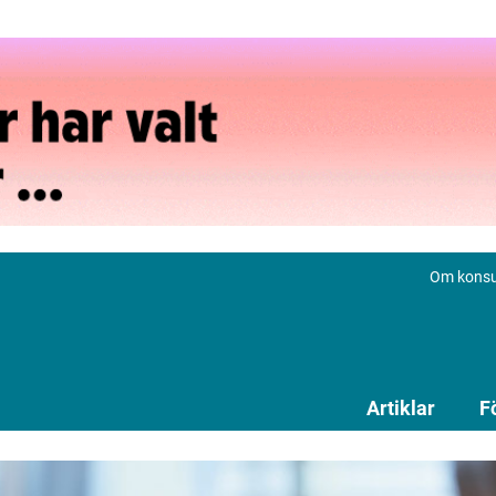
Om konsu
Artiklar
F