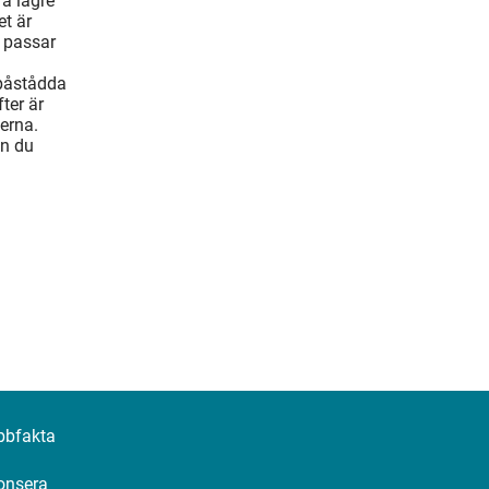
ra lägre
t är
 passar
 påstådda
ter är
erna.
an du
bbfakta
onsera