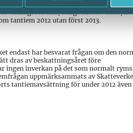
spel, påpekar Skatteverket. Då periodiserin
redovisningssed kan, enligt Skatteverket, int
om tantiem 2012 utan först 2013.
et endast har besvarat frågan om den nor
ätt dras av beskattningsåret före
har ingen inverkan på det som normalt rym
tiemfrågan uppmärksammats av Skatteverke
ts tantiemavsättning för under 2012 även 