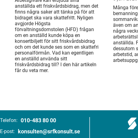
Arbetsgivare kan erbjuda sina
anställda ett friskvårdsbidrag, men det
Många före
finns några saker att tänka på för att
bemanning
bidraget ska vara skattefritt. Nyligen
sommarvika
avgjorde Högsta
även om an
förvaltningsdomstolen (HFD) frågan
några veck
om en anställd kunde köpa en
arbetsrätts
konsertbiljett för sitt friskvårdsbidrag
anställda. 
och om det kunde ses som en skattefri
dessutom sä
personalförmån. Vad kan egentligen
arbetstid, 
en anställd använda sitt
arbetsuppgi
friskvårdsbidrag till? I den här artikeln
får du veta mer.
010-483 80 00
Telefon:
konsulten@srfkonsult.se
E-post: