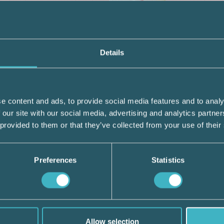
 22 procent den 1 januari 2013 blev det extr
nder 2012. Tantiem är en extra utbetalning
Details
 VD eller andra chefstjänstemän och har kar
e content and ads, to provide social media features and to analy
at det år som utfästelsen görs men mottaga
 our site with our social media, advertising and analytics partn
tämman fastställt balans- och resultaträkn
 provided to them or that they’ve collected from your use of their
e redovisat sin syn på en fråga där man avså
Preferences
Statistics
lönen för 2013 som tantiem. Genom att sänk
 2013 skulle det uppstå en definitiv skattevi
och ingen alls nästa år innebär att matchn
Allow selection