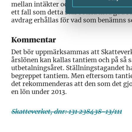
mellan intäkter och kostnader sätts ur 
ett fall som detta står i strid med god 
avdrag erhållas för vad som benämns s
Kommentar
Det bör uppmärksammas att Skatteverk
årslönen kan kallas tantiem och på så s
utbetalningsåret. Ställningstagandet 
begreppet tantiem. Men eftersom tan
det rekommenderas att den som det gjor
en lön under 2013.
Skatteverket, dnr: 131 238438-13/111