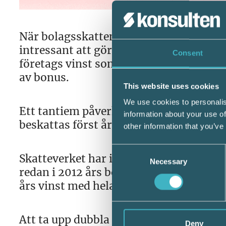
När bolagsskatten sänktes från 26,3 till
intressant att göra tantiemavsättning u
Consent
företags vinst som vanligtvis görs till
av bonus.
This website uses cookies
We use cookies to personalis
Ett tantiem påverkar företagets result
information about your use of
beskattas först året därpå när bolagss
other information that you’ve
Consent
Skatteverket har i ett ställningstagand
Necessary
Selection
redan i 2012 års bokslut avsätta hela 
års vinst med hela beloppet i stället för
Att ta upp dubbla lönekostnader ett år 
Deny