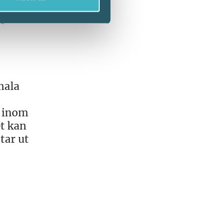
gen i
e
mala
s inom
t kan
tar ut