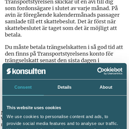
Transportstyrelsen skickar ut en avi till dig
som fordonsägare i slutet av varje månad. På
avin är föregående kalendermånads passager
samlade till ett skattebeslut. Det är först när
skattebeslutet är taget som det är möjligt att
betala.
Du måste betala trängselskatten i så god tid att
den finns på Transportstyrelsens konto för
trängselskatt senast den sista dagen i
månaden efter aviseringsmånaden. Det är du
som fordonsägare som ansvarar för att skatten
blir betald även om du inte har fått någon avi.
Om du inte betalar skatten i rätt tid blir du
Consent
Details
About
påförd en tilläggsavgift på 500 kr. Observera
att du inte kan betala vid betalstationen.
This website uses cookies
Månad 1:
We use cookies to personalise content and ads, to
Varje gång din bil passerar en betalstation under
provide social media features and to analyse our traffic.
månad 1 sker en registrering.