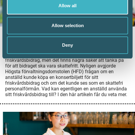
Allow all
Allow selection
Vad kan friskvårdsbidraget användas till?
Deny
8 juni 2026
Arbetsgivare kan erbjuda sina anställda ett
friskvårdsbidrag, men det finns några saker att tänka på
för att bidraget ska vara skattefritt. Nyligen avgjorde
Högsta förvaltningsdomstolen (HFD) frågan om en
anställd kunde köpa en konsertbiljett för sitt
friskvårdsbidrag och om det kunde ses som en skattefri
personalförmån. Vad kan egentligen en anställd använda
sitt friskvårdsbidrag till? I den här artikeln får du veta mer.