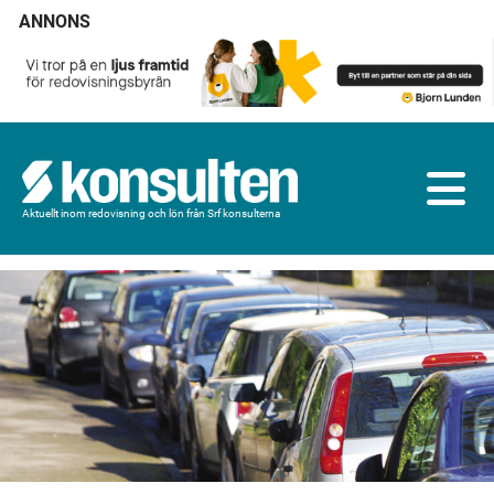
ANNONS
Aktuellt inom redovisning och lön från Srf konsulterna