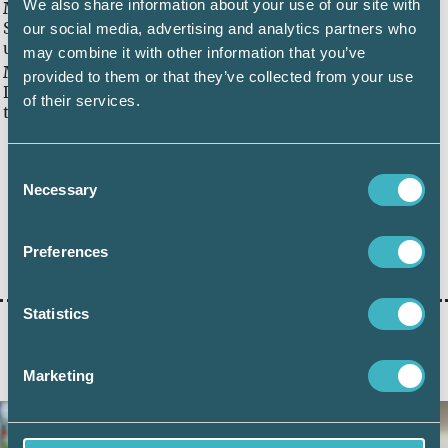
We also share information about your use of our site with
Månad 2:
Skattebeslutet för månad 1 fastställs och en avi skickas
our social media, advertising and analytics partners who
ut i slutet av månad 2.
may combine it with other information that you’ve
Månad 3:
provided to them or that they’ve collected from your use
Din betalning för månad 1 ska vara Transportstyrelsen
of their services.
tillhanda den sista vardagen i månad 3.
Consent
Necessary
Selection
Dela:
Preferences
Statistics
AKTUELLA ARTIKLAR
Marketing