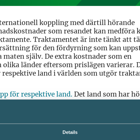
nternationell koppling med därtill hörande
levnadskostnader som resandet kan medföra 
aktamente. Traktamentet är inte tänkt att t
ersättning för den fördyrning som kan upps
aga maten själv. De extra kostnader som en
 olika länder eftersom prislägen varierar. 
 respektive land i världen som utgör trakt
pp för respektive land.
Det land som har hö
.
 kostnader
Details
tnaderna eftersom personen inte själv behöv