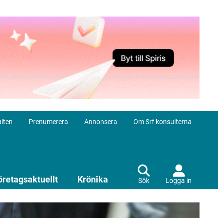
lten
Prenumerera
Annonsera
Om Srf konsulterna
öretagsaktuellt
Krönika
Sök
Logga in