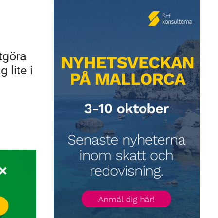
utgöra
 lite i