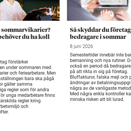
a sommarvikarier?
Så skyddar du företag
behöver du ha koll
bedragare i sommar
8 juni 2026
Semestertider innebär inte ba
bemanning och nya rutiner. De
tag förstärker
också en period då bedragare
en under sommaren med
på att rikta in sig på företag.
rier och feriearbetare. Men
Bluffakturor, falska mejl och
ställningen bara ska pågå
ändringar av betalningsuppgif
or gäller samma
några av de vanligaste metod
liga regler som för andra
Med några enkla kontroller k
För unga medarbetare finns
minska risken att bli lurad.
rskilda regler kring
arbetsmiljö och
fter.