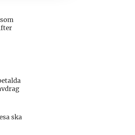
r som
fter
betalda
 avdrag
esa ska