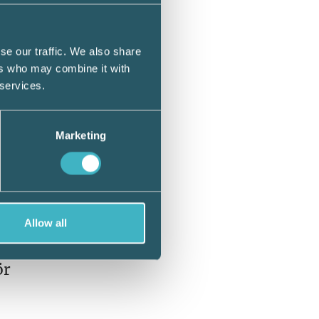
e heller
ka stor
se our traffic. We also share
ers who may combine it with
 services.
Marketing
Allow all
ör