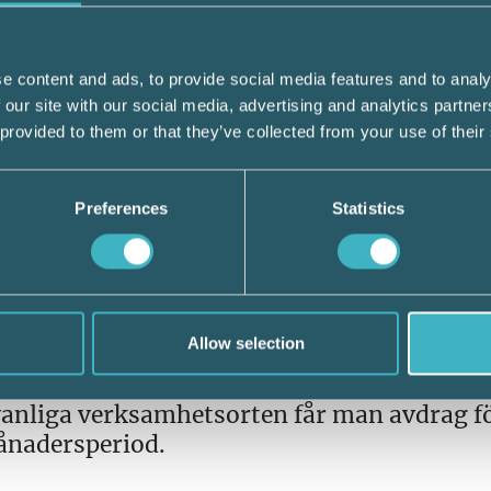
r bjuden på middag av företaget, behövs int
 traktamentet i storlek. Minskningen är li
n normalbeloppet. Personen ska bli
e content and ads, to provide social media features and to analy
 our site with our social media, advertising and analytics partn
 provided to them or that they’ve collected from your use of their
tta) för aktuellt land bör minskas med
Preferences
Statistics
 fri kost
nch och middag
ch eller middag
ått frukost
Allow selection
vanliga verksamhetsorten får man avdrag f
ånadersperiod.