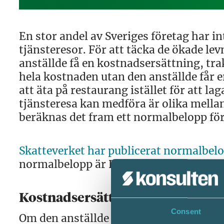
En stor andel av Sveriges företag har i
tjänsteresor. För att täcka de ökade 
anställde få en kostnadsersättning, tr
hela kostnaden utan den anställde får 
att äta på restaurang istället för att l
tjänsteresa kan medföra är olika mellan
beräknas det fram ett normalbelopp för
Skatteverket har publicerat normalbelo
normalbelopp är Danmark 1016 kronor
Kostnadsersättning för faktiska
Consent
Om den anställde inte får de extra kos