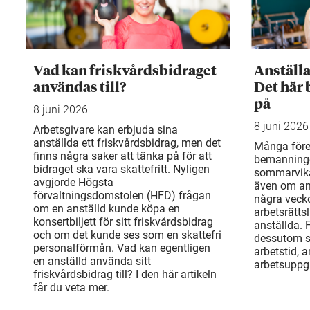
Vad kan friskvårdsbidraget
Anställ
användas till?
Det här 
på
8 juni 2026
8 juni 2026
Arbetsgivare kan erbjuda sina
anställda ett friskvårdsbidrag, men det
Många före
finns några saker att tänka på för att
bemanning
bidraget ska vara skattefritt. Nyligen
sommarvika
avgjorde Högsta
även om an
förvaltningsdomstolen (HFD) frågan
några veck
om en anställd kunde köpa en
arbetsrätts
konsertbiljett för sitt friskvårdsbidrag
anställda. 
och om det kunde ses som en skattefri
dessutom sä
personalförmån. Vad kan egentligen
arbetstid, 
en anställd använda sitt
arbetsuppgi
friskvårdsbidrag till? I den här artikeln
får du veta mer.