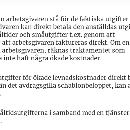
kan arbetsgivaren stå för de faktiska utgifte
varen kan direkt betala den anställdas utgi
ltider och småutgifter t.ex. genom att
 att arbetsgivaren faktureras direkt. Om en
n arbetsgivaren, räknas traktamentet som
a inte haft några ökade kostnader.
utgifter för ökade levnadskostnader direkt 
 än det avdragsgilla schablonbeloppet, kan
.
åltidsutgifterna i samband med en tjänster
n
.