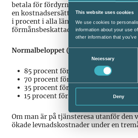
betala för fördyrningen, exempelvis bli
en kostnadsersättning. Därmed minskas
This website uses cookies
i procent i alla länder i världen utifrå
We use cookies to personalis
förmånsbeskattad för middagen.
information about your use of
other information that you’ve
Normalbeloppet (hela eller delar av de
Consent
Necessary
Selection
85 procent för den som har fått helt
70 procent för den som har fått lu
35 procent för den som har fått lun
15 procent för den som endast har f
Deny
Om man är på tjänsteresa utanför den 
ökade levnadskostnader under en trem