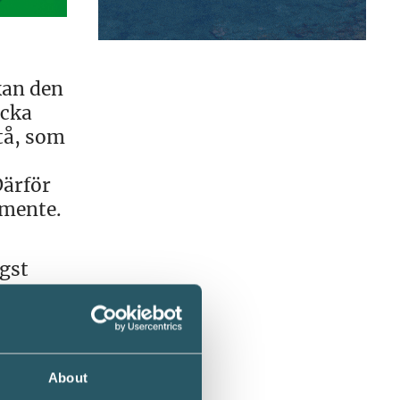
kan den
äcka
tå, som
Därför
amente.
gst
About
er