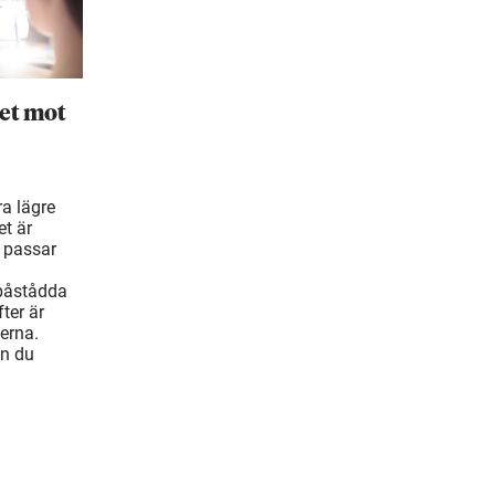
et mot
ra lägre
t är
 passar
 påstådda
ter är
erna.
an du