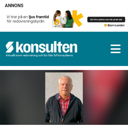
ANNONS
Aktuellt inom redovisning och lön från Srf konsulterna