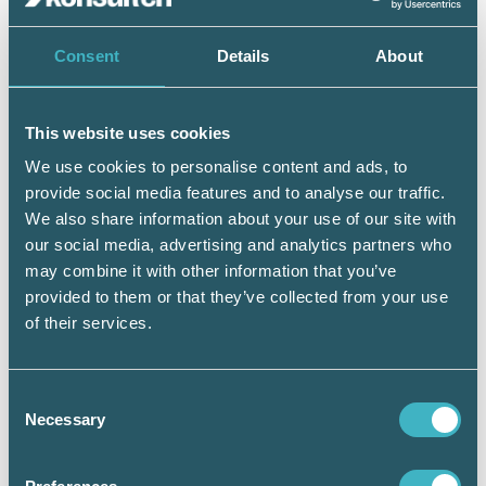
Consent
Details
About
This website uses cookies
We use cookies to personalise content and ads, to
provide social media features and to analyse our traffic.
– Ju fler som engagerar sig, desto starkare blir vår röst.
We also share information about your use of our site with
Endast vi själva kan slå vakt om vår position som den
our social media, advertising and analytics partners who
ledande branschorganisationen. Det gör man bland annat
may combine it with other information that you’ve
genom att se till så att rätt personer leder vårt arbete,
provided to them or that they’ve collected from your use
konstaterar Björn Svensson, valberedningens ordförande.
of their services.
Consent
Valberedningen
Necessary
Selection
Björn Svensson,
Ordförande, Linköping.