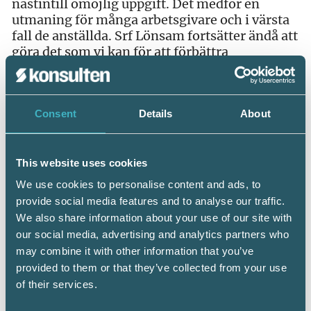
nästintill omöjlig uppgift. Det medför en
utmaning för många arbetsgivare och i värsta
fall de anställda. Srf Lönsam fortsätter ändå att
göra det som vi kan för att förbättra
rapporteringsförfarandet. Varför Fora har
hamnat i denna sits kan bara de svara på.
Srf Lönsams referensgrupp i Luna projektet
Consent
Details
About
This website uses cookies
Srf Lönsam
är Srf konsulternas
We use cookies to personalise content and ads, to
samverkansgrupp med de svenska
provide social media features and to analyse our traffic.
lönesystemleverantörerna. I Srf Lönsam
We also share information about your use of our site with
ingår Björn Lundén AB, Briljant AB,
our social media, advertising and analytics partners who
Caspeco AB, CGI Sverige AB, Crona
may combine it with other information that you’ve
Software AB, Fortnox AB, Flex
provided to them or that they’ve collected from your use
Applications AB, Hogia HR Systems AB,
of their services.
HRM Software AB, Kontek Lön AB,