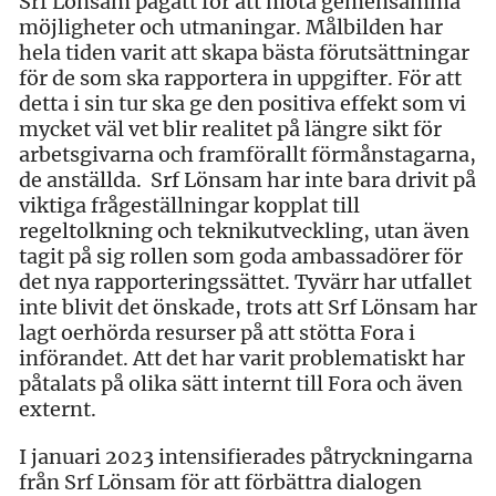
Srf Lönsam pågått för att möta gemensamma
möjligheter och utmaningar. Målbilden har
hela tiden varit att skapa bästa förutsättningar
för de som ska rapportera in uppgifter. För att
detta i sin tur ska ge den positiva effekt som vi
mycket väl vet blir realitet på längre sikt för
arbetsgivarna och framförallt förmånstagarna,
de anställda. Srf Lönsam har inte bara drivit på
viktiga frågeställningar kopplat till
regeltolkning och teknikutveckling, utan även
tagit på sig rollen som goda ambassadörer för
det nya rapporteringssättet. Tyvärr har utfallet
inte blivit det önskade, trots att Srf Lönsam har
lagt oerhörda resurser på att stötta Fora i
införandet. Att det har varit problematiskt har
påtalats på olika sätt internt till Fora och även
externt.
I januari 2023 intensifierades påtryckningarna
från Srf Lönsam för att förbättra dialogen