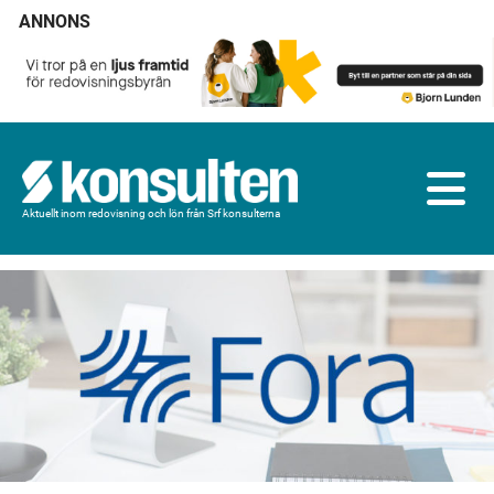
ANNONS
Aktuellt inom redovisning och lön från Srf konsulterna