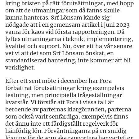
kring bristen på rätt förutsättningar, med hopp
om att de utmaningar som då fanns skulle
kunna hanteras. Srf Lönsam kände sig
nödgade att i en gemensam artikel i juni 2023
varna för kaos vid första rapporteringen. Då
lyftes utmaningarna i teknik, implementering,
kvalitet och support. Nu, över ett halvår senare
vet vi att det som Srf Lönsam önskat, en
standardiserad hantering, inte kommer att bli
verklighet.
Efter ett sent möte i december har Fora
förbättrat förutsättningar kring exempelvis
testning, men principiella frågeställningar
kvarstår. Vi förstår att Fora i vissa fall är
beroende av parternas klargöranden, parterna
som också varit senfärdiga, exempelvis finns
det ännu inte ett färdigställt regelverk för
hänförlig lön. Förväntningarna på en smidig
lösning för de som ska rapportera har vartefter