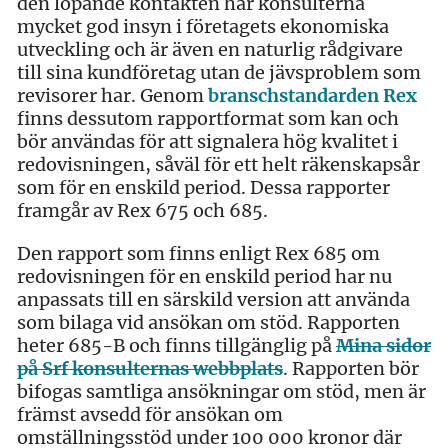
den löpande kontakten har konsulterna
mycket god insyn i företagets ekonomiska
utveckling och är även en naturlig rådgivare
till sina kundföretag utan de jävsproblem som
revisorer har. Genom
branschstandarden Rex
finns dessutom rapportformat som kan och
bör användas för att signalera hög kvalitet i
redovisningen, såväl för ett helt räkenskapsår
som för en enskild period. Dessa rapporter
framgår av Rex 675 och 685.
Den rapport som finns enligt Rex 685 om
redovisningen för en enskild period har nu
anpassats till en särskild version att använda
som bilaga vid ansökan om stöd. Rapporten
heter 685-B och finns tillgänglig på
Mina sidor
på Srf konsulternas webbplats
. Rapporten bör
bifogas samtliga ansökningar om stöd, men är
främst avsedd för ansökan om
omställningsstöd under 100 000 kronor där