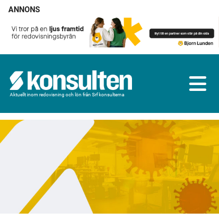
ANNONS
Aktuellt inom redovisning och lön från Srf konsulterna