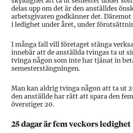
skyldighet att ta ut semester under so
delas upp om det är den anställdes ön
arbetsgivaren godkänner det. Däremot
i ledighet under året, under förutsättn
I många fall vill företaget stänga ver
innebär att de anställda tvingas ta ut 
tvinga någon som inte har tjänat in beta
semesterstängningen.
Man kan aldrig tvinga någon att ta ut 2
den anställde har rätt att spara den fe
överstiger 20.
25 dagar är fem veckors ledighet