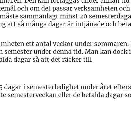
mmaren. Den kan förläggas under annan tid 
skemål och om det passar verksamheten och
 måste sammanlagt minst 20 semesterdagar
ing att så många dagar är intjänade och beta
ksamheten ett antal veckor under sommaren.
sin semester under denna tid. Man kan dock 
lda dagar så att det räcker till
5 dagar i semesterledighet under året efte
mte semesterveckan eller de betalda dagar 