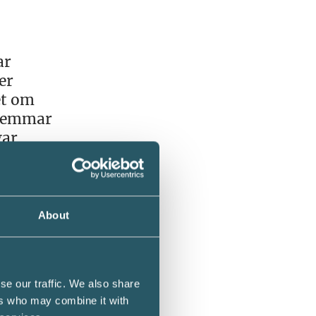
ar
er
et om
dlemmar
gar
About
klig
s
e
se our traffic. We also share
ers who may combine it with
das