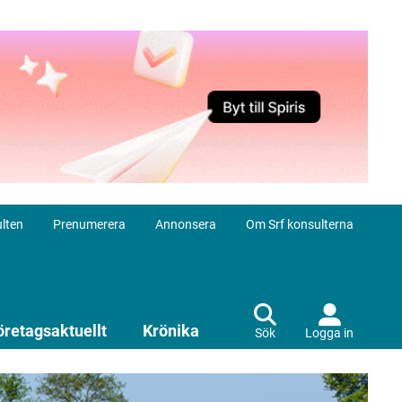
lten
Prenumerera
Annonsera
Om Srf konsulterna
öretagsaktuellt
Krönika
Sök
Logga in