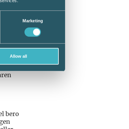
 services.
ivaren
nader
Marketing
Allow all
an
d.
aren
el bero
ngen