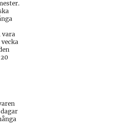
mester.
 ska
många
 vara
r vecka
 den
 20
varen
 dagar
 många
.