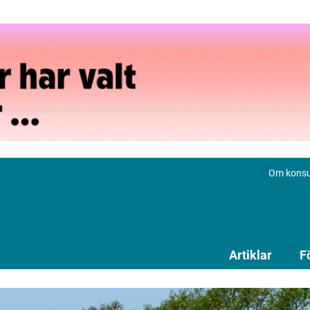
Om konsu
Artiklar
F