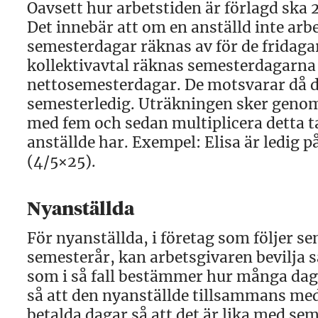
Oavsett hur arbetstiden är förlagd ska
Det innebär att om en anställd inte arbe
semesterdagar räknas av för de fridaga
kollektivavtal räknas semesterdagarna f
nettosemesterdagar. De motsvarar då d
semesterledig. Uträkningen sker genom a
med fem och sedan multiplicera detta 
anställde har. Exempel: Elisa är ledig 
(4/5×25).
Nyanställda
För nyanställda, i företag som följer s
semesterår, kan arbetsgivaren bevilja s
som i så fall bestämmer hur många dag
så att den nyanställde tillsammans med
betalda dagar så att det är lika med se