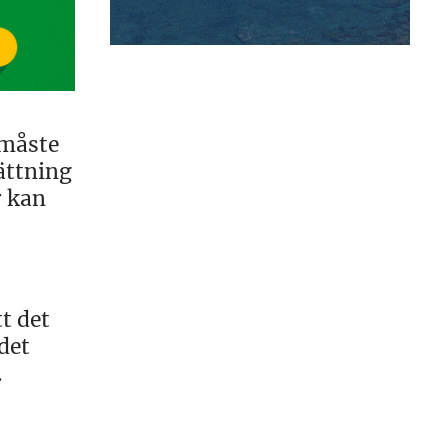
 måste
ättning
r kan
t det
det
.