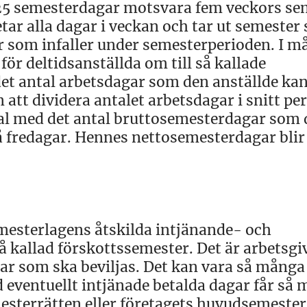
 25 semesterdagar motsvara fem veckors se
tar alla dagar i veckan och tar ut semester
r som infaller under semesterperioden. I 
ör deltidsanställda om till så kallade
et antal arbetsdagar som den anställde kan
tt dividera antalet arbetsdagar i snitt pe
tal med det antal bruttosemesterdagar som
på fredagar. Hennes nettosemesterdagar blir
emesterlagens åtskilda intjänande- och
å kallad förskottssemester. Det är arbetsgi
ar som ska beviljas. Det kan vara så många
 eventuellt intjänade betalda dagar får så
mesterrätten eller företagets huvudsemester