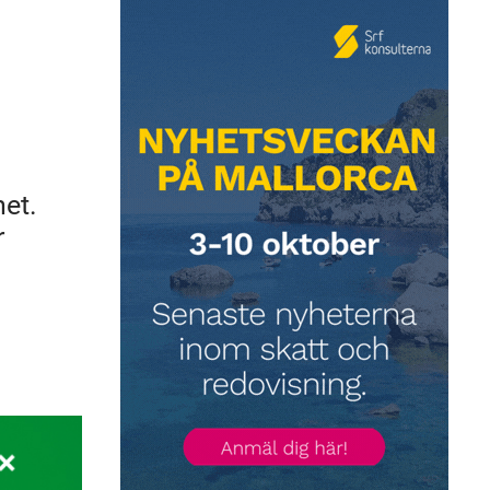
het.
r