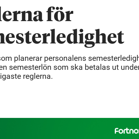
lerna för
mesterledighet
 som planerar personalens semesterledig
ken semesterlön som ska betalas ut unde
tigaste reglerna.