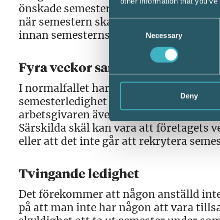
other information that you’ve
önskade semesterledighet och man int
när semestern ska tas ut, dock måste d
Consent
innan semesterns början.
Necessary
Selection
Fyra veckor sammanhängande
I normalfallet har de anställda enligt 
Deny
semesterledighet under sommarperioden
arbetsgivaren även utan stöd i kollekt
Särskilda skäl kan vara att företaget
eller att det inte går att rekrytera seme
Tvingande ledighet
Det förekommer att någon anställd inte 
på att man inte har någon att vara til