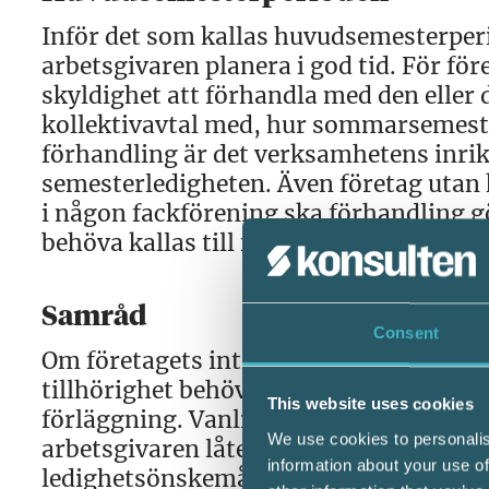
Inför det som kallas huvudsemesterperio
arbetsgivaren planera i god tid. För fö
skyldighet att förhandla med den eller
kollektivavtal med, hur sommarsemeste
förhandling är det verksamhetens inri
semesterledigheten. Även företag utan
i någon fackförening ska förhandling gör
behöva kallas till förhandlingen.
Samråd
Consent
Om företagets inte omfattas av kollekti
tillhörighet behöver inte arbetsgivare
This website uses cookies
förläggning. Vanligt är dock att någon
We use cookies to personalis
arbetsgivaren låter en semesterlista cir
information about your use of
ledighetsönskemål. Om arbetsgivaren b