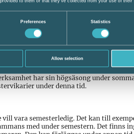
 provided to them or that they’ve collected from your use of their
e blir överens om denna bestämmer arbetsg
etta meddelas den anställde senast två må
Preferences
Statistics
lag rätt till fyra veckors sammanhängande
Allow selection
 juni–augusti. Om särskilda skäl finns k
ivavtal förlägga huvudsemestern på annan ti
s verksamhet har sin högsäsong under somm
stervikarier under denna tid.
vill vara semesterledig. Det kan till exemp
lsammans med under semestern. Det finns i