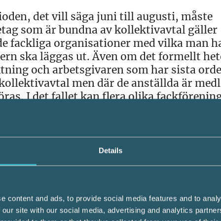
den, det vill säga juni till augusti, måste
retag som är bundna av kollektivavtal gäller
 de fackliga organisationer med vilka man h
rn ska läggas ut. Även om det formellt het
ktning och arbetsgivaren som har sista ord
 kollektivavtal men där de anställda är me
as. I det fallet kan flera olika fackförenin
Details
vavtal eller om det inte finns några med fac
n förhandla med de anställda om ledigheten
 form av samråd sker. Rent praktiskt kansk
e content and ads, to provide social media features and to analy
kulera där de anställda noterar sina
 our site with our social media, advertising and analytics partn
ehöver ändra på någon eller några anställ