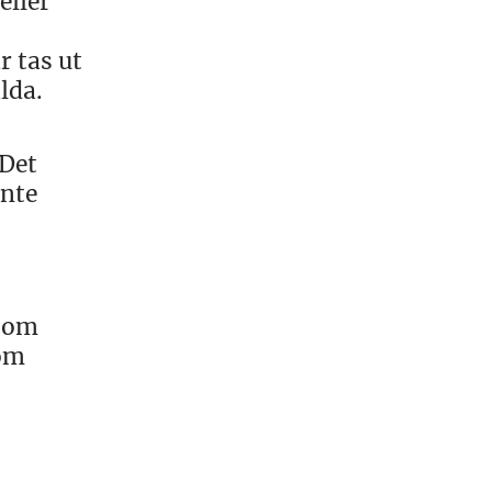
eller
 tas ut
lda.
 Det
inte
rsom
som