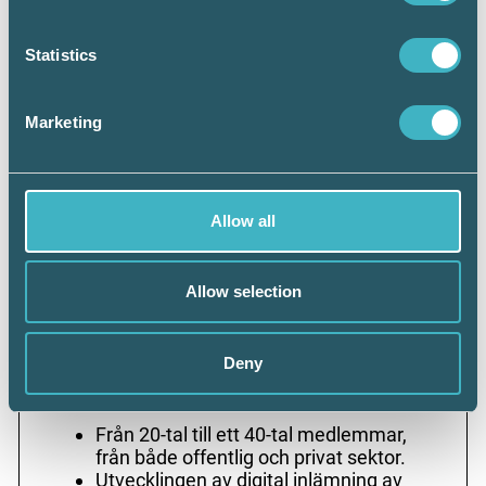
Statistics
Marketing
– Det finns en stor potential för Srf konsulternas
Allow all
medlemmar att vidareutveckla och effektivisera sina
processer för att leverera ännu större kundnytta. De
digitala lösningarna är på plats, säger Björn Rydberg.
Allow selection
Deny
XBRL-milstolpar, exempel sedan
2011:
Från 20-tal till ett 40-tal medlemmar,
från både offentlig och privat sektor.
Utvecklingen av digital inlämning av