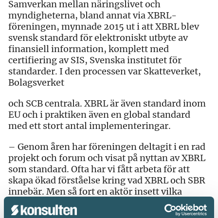
Samverkan mellan näringslivet och
myndigheterna, bland annat via XBRL-
föreningen, mynnade 2015 ut i att XBRL blev
svensk standard för elektroniskt utbyte av
finansiell information, komplett med
certifiering av SIS, Svenska institutet för
standarder. I den processen var Skatteverket,
Bolagsverket
och SCB centrala. XBRL är även standard inom
EU och i praktiken även en global standard
med ett stort antal implementeringar.
– Genom åren har föreningen deltagit i en rad
projekt och forum och visat på nyttan av XBRL
som standard. Ofta har vi fått arbeta för att
skapa ökad förståelse kring vad XBRL och SBR
innebär. Men så fort en aktör insett vilka
effektivitetsvinster den korrekt taggade
informationen ger så blir användningen av