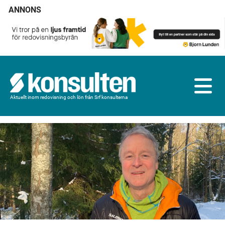
ANNONS
Aktuellt inom redovisning och lön från Srf konsulterna