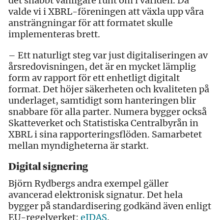
det snabbt vanligare runt om i världen. Då
valde vi i XBRL-föreningen att växla upp våra
ansträngningar för att formatet skulle
implementeras brett.
– Ett naturligt steg var just digitaliseringen av
årsredovisningen, det är en mycket lämplig
form av rapport för ett enhetligt digitalt
format. Det höjer säkerheten och kvaliteten på
underlaget, samtidigt som hanteringen blir
snabbare för alla parter. Numera bygger också
Skatteverket och Statistiska Centralbyrån in
XBRL i sina rapporteringsflöden. Samarbetet
mellan myndigheterna är starkt.
Digital signering
Björn Rydbergs andra exempel gäller
avancerad elektronisk signatur. Det hela
bygger på standardisering godkänd även enligt
EU-regelverket:
eIDAS
.