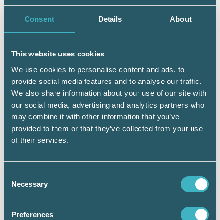
digitaliseringen naturlig, säger Björn Rydberg
och konstaterar:
Consent
Details
About
– Det är verkligen ingen liten sak att alla
rapporteringsflöden mellan företag och
This website uses cookies
myndigheter och all finansiell information
We use cookies to personalise content and ads, to
mellan till exempel
provide social media features and to analyse our traffic.
företag/redovisningskonsulter/revisorer
We also share information about your use of our site with
utformas på ett sätt som gör hanteringen
our social media, advertising and analytics partners who
automatisk, kvalitetssäkrad och snabb. Det
may combine it with other information that you’ve
känns faktiskt lite stort att ha lämnat sitt
provided to them or that they’ve collected from your use
bidrag till det.
of their services.
Consent
Necessary
Selection
Preferences