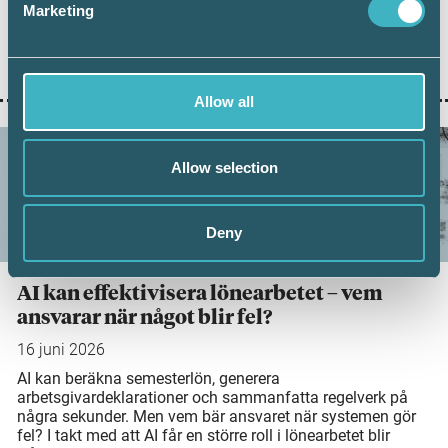
Marketing
väcker frågor hos både arbetsgivare och anställda. Inför
sommaren är det därför bra att fräscha upp kunskaperna
om vad som gäller när en anställd är sjukskriven samtidigt
som semestern närmar sig
Allow all
Allow selection
Deny
AI kan effektivisera lönearbetet – vem
ansvarar när något blir fel?
16 juni 2026
AI kan beräkna semesterlön, generera
arbetsgivardeklarationer och sammanfatta regelverk på
några sekunder. Men vem bär ansvaret när systemen gör
fel? I takt med att AI får en större roll i lönearbetet blir