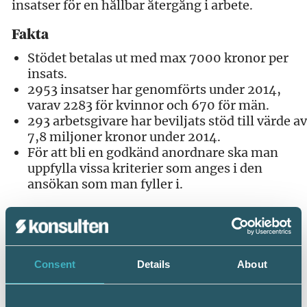
insatser för en hållbar återgång i arbete.
Fakta
Stödet betalas ut med max 7000 kronor per
insats.
2953 insatser har genomförts under 2014,
varav 2283 för kvinnor och 670 för män.
293 arbetsgivare har beviljats stöd till värde av
7,8 miljoner kronor under 2014.
För att bli en godkänd anordnare ska man
uppfylla vissa kriterier som anges i den
ansökan som man fyller i.
Så här ansöker arbetsgivare om bidraget >>
Källa: Allt om lön
Consent
Details
About