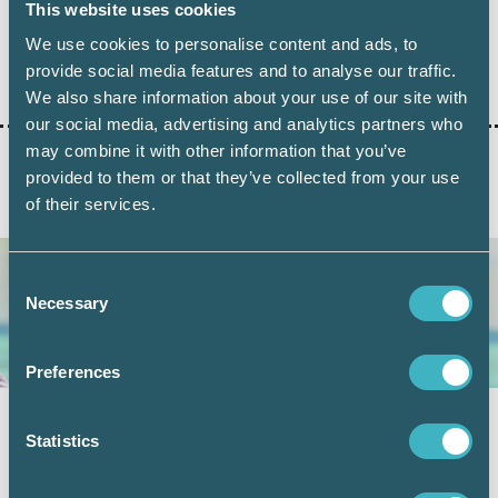
This website uses cookies
We use cookies to personalise content and ads, to
Dela:
provide social media features and to analyse our traffic.
We also share information about your use of our site with
our social media, advertising and analytics partners who
may combine it with other information that you’ve
provided to them or that they’ve collected from your use
AKTUELLA ARTIKLAR
of their services.
Consent
Necessary
Selection
Preferences
Sjukskrivning och semester – vad gäller?
Statistics
23 juni 2026
Semester och sjukskrivning är två områden som ofta