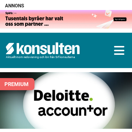
ANNONS
Aktuellt inom redovisning och lön från Srf konsulterna
PREMIUM