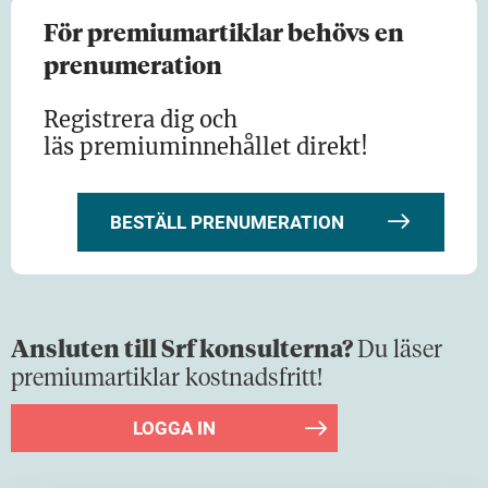
Accountors långsiktiga tillväxtstrategi talar för
det. – Det senaste förvärvet…
För premiumartiklar behövs en
prenumeration
Registrera dig och
läs premiuminnehållet direkt!
BESTÄLL PRENUMERATION
Ansluten till Srf konsulterna?
Du läser
premiumartiklar kostnadsfritt!
LOGGA IN