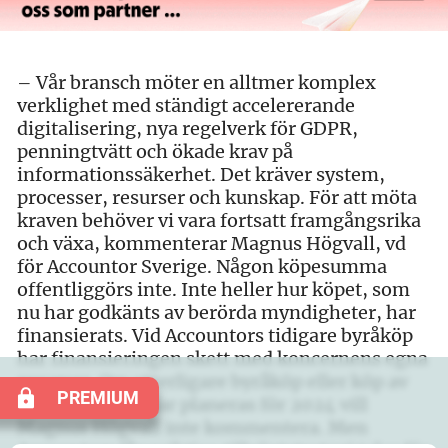
– Vår bransch möter en alltmer komplex
verklighet med ständigt accelererande
digitalisering, nya regelverk för GDPR,
penningtvätt och ökade krav på
informationssäkerhet. Det kräver system,
processer, resurser och kunskap. För att möta
kraven behöver vi vara fortsatt framgångsrika
och växa, kommenterar Magnus Högvall, vd
för Accountor Sverige. Någon köpesumma
offentliggörs inte. Inte heller hur köpet, som
nu har godkänts av berörda myndigheter, har
finansierats. Vid Accountors tidigare byråköp
har finansieringen skett med koncernens egna
resurser. Om ytterligare byråköp eller köp av
PREMIUM
verksamhetsdelar planeras för 2024 vill
Magnus Högvall inte kommentera. Men