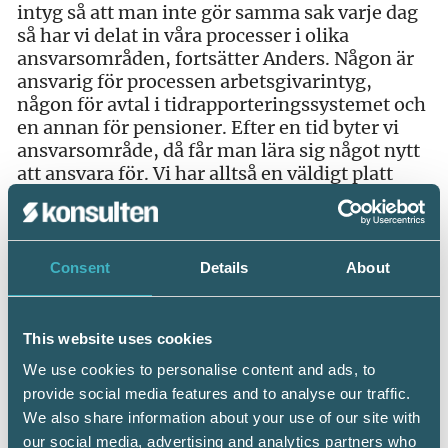
intyg så att man inte gör samma sak varje dag
så har vi delat in våra processer i olika
ansvarsområden, fortsätter Anders. Någon är
ansvarig för processen arbetsgivarintyg,
någon för avtal i tidrapporteringssystemet och
en annan för pensioner. Efter en tid byter vi
ansvarsområde, då får man lära sig något nytt
att ansvara för. Vi har alltså en väldigt platt
organisation här. Genom vårt arbetssätt
breddar vi kompetensen och det finns goda
möjligheter att utvecklas inom yrket. Det gör
också att jobbet blir roligare.
Consent
Details
About
This website uses cookies
We use cookies to personalise content and ads, to
provide social media features and to analyse our traffic.
We also share information about your use of our site with
our social media, advertising and analytics partners who