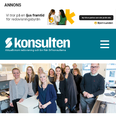
ANNONS
Aktuellt inom redovisning och lön från Srf konsulterna