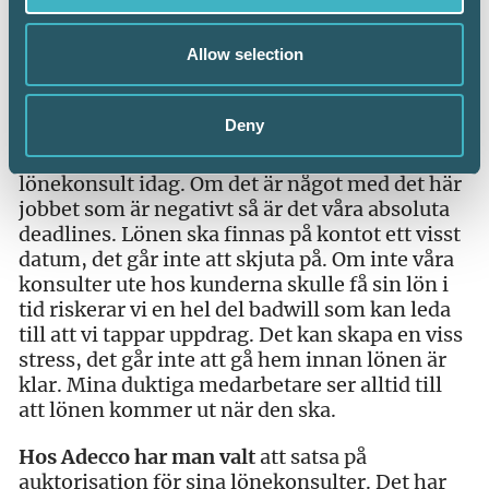
Tjusningen med att jobba
med lön är, enligt
Anders, att det hela tiden händer något nytt.
Allow selection
Lagstiftningen förändras, man ska ta hänsyn
till både kollektivavtal och kundföretagets
egna regler.
Deny
– Det säger lite om vilka krav det ställs på en
lönekonsult idag. Om det är något med det här
jobbet som är negativt så är det våra absoluta
deadlines. Lönen ska finnas på kontot ett visst
datum, det går inte att skjuta på. Om inte våra
konsulter ute hos kunderna skulle få sin lön i
tid riskerar vi en hel del badwill som kan leda
till att vi tappar uppdrag. Det kan skapa en viss
stress, det går inte att gå hem innan lönen är
klar. Mina duktiga medarbetare ser alltid till
att lönen kommer ut när den ska.
Hos Adecco har man valt
att satsa på
auktorisation för sina lönekonsulter. Det har