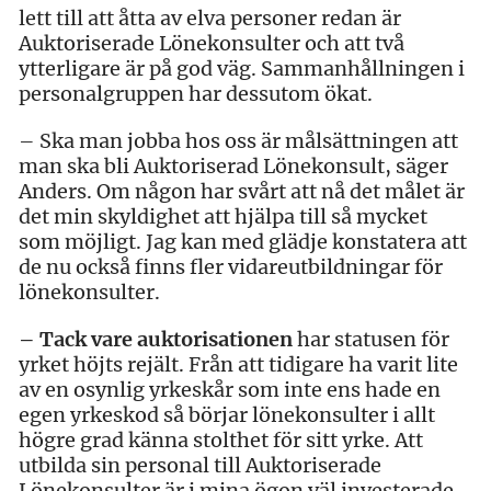
lett till att åtta av elva personer redan är
Auktoriserade Lönekonsulter och att två
ytterligare är på god väg. Sammanhållningen i
personalgruppen har dessutom ökat.
– Ska man jobba hos oss är målsättningen att
man ska bli Auktoriserad Lönekonsult, säger
Anders. Om någon har svårt att nå det målet är
det min skyldighet att hjälpa till så mycket
som möjligt. Jag kan med glädje konstatera att
de nu också finns fler vidareutbildningar för
lönekonsulter.
– Tack vare auktorisationen
har statusen för
yrket höjts rejält. Från att tidigare ha varit lite
av en osynlig yrkeskår som inte ens hade en
egen yrkeskod så börjar lönekonsulter i allt
högre grad känna stolthet för sitt yrke. Att
utbilda sin personal till Auktoriserade
Lönekonsulter är i mina ögon väl investerade