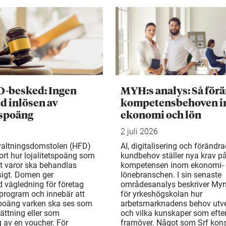
D-besked: Ingen
MYH:s analys: Så för
d inlösen av
kompetensbehoven 
tspoäng
ekonomi och lön
2 juli 2026
valtningsdomstolen (HFD)
AI, digitalisering och förändr
ort hur lojalitetspoäng som
kundbehov ställer nya krav p
t varor ska behandlas
kompetensen inom ekonomi-
gt. Domen ger
lönebranschen. I sin senaste
d vägledning för företag
områdesanalys beskriver My
rogram och innebär att
för yrkeshögskolan hur
 poäng varken ska ses som
arbetsmarknadens behov utv
ättning eller som
och vilka kunskaper som efte
 av en voucher. För
framöver. Något som Srf kons