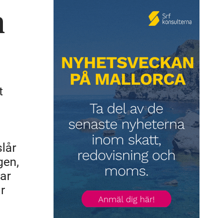
n
t
lår
gen,
ar
r