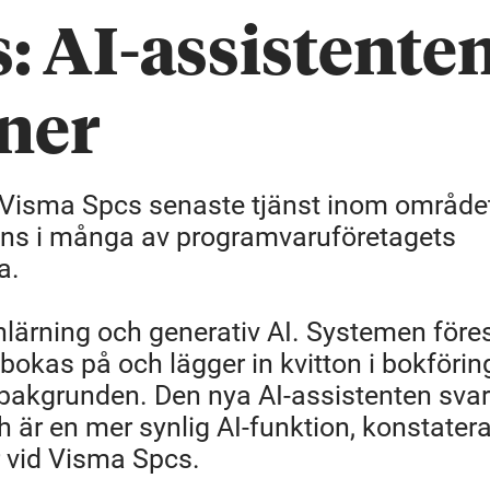
: AI-assistente
tner
r Visma Spcs senaste tjänst inom område
 finns i många av programvaruföretagets
a.
nlärning och generativ AI. Systemen föres
bokas på och lägger in kvitton i bokförin
i bakgrunden. Den nya AI-assistenten svar
h är en mer synlig AI-funktion, konstatera
r vid Visma Spcs.