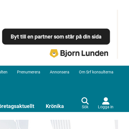
lten
Prenumerera
Annonsera
Om Srf konsulterna
öretagsaktuellt
Krönika
Sök
Logga in