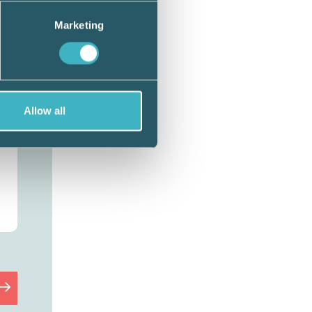
n ges
. AI-
Marketing
Allow all