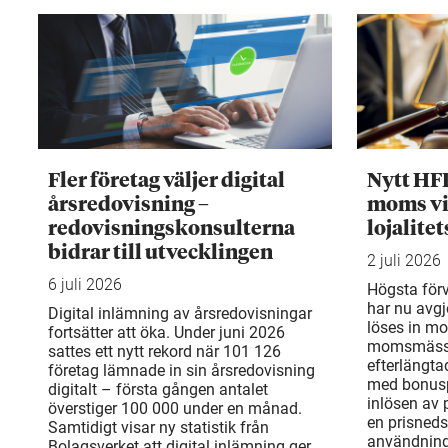
Fler företag väljer digital
Nytt HF
årsredovisning –
moms vi
redovisningskonsulterna
lojalite
bidrar till utvecklingen
2 juli 2026
6 juli 2026
Högsta för
har nu avgj
Digital inlämning av årsredovisningar
löses in mo
fortsätter att öka. Under juni 2026
momsmässi
sattes ett nytt rekord när 101 126
efterlängta
företag lämnade in sin årsredovisning
med bonusp
digitalt – första gången antalet
inlösen av
överstiger 100 000 under en månad.
en prisneds
Samtidigt visar ny statistik från
användning
Bolagsverket att digital inlämning ger