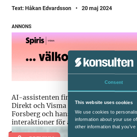
Text: Håkan Edvardsson
•
20 maj 2024
ANNONS
Consent
AI-assistenten finns i dag i exempelv
This website uses cookies
Direkt och Visma Skatt & Bokslut Pro. 
We use cookies to personalis
Forsberg och hans kollegor vid Visma S
information about your use of
interaktioner för att träna den automati
other information that you’ve
säkerställa att dess kunskap förbättra