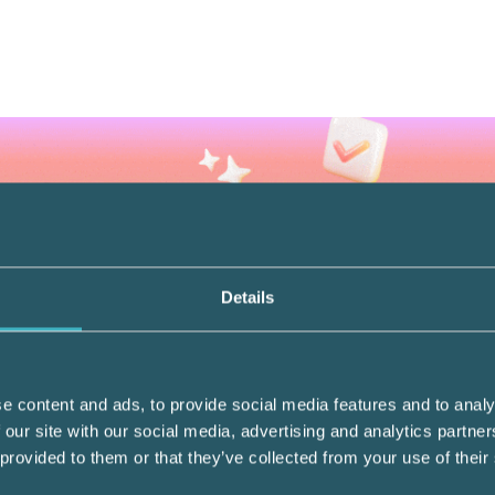
Details
is Visma eEkonomi, Visma Lön Smart, Visma
Den är utvecklad och vidareutvecklas av Fre
e content and ads, to provide social media features and to analy
pcs i Växjö. I dagsläget används inga
 our site with our social media, advertising and analytics partn
skt. I stället används en process för att
 provided to them or that they’ve collected from your use of their
s inom olika områden; om det noteras att AI