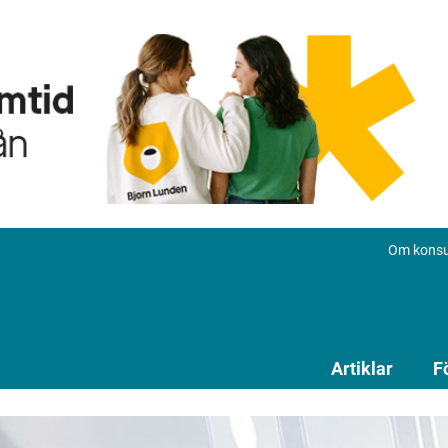
Om konsu
Artiklar
F