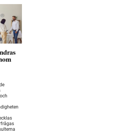
ändras
inom
ade
å
 och
ndigheten
ecklas
rfrågas
ulterna