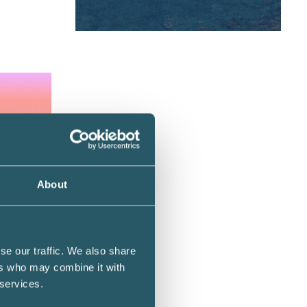
About
 Lön
drik
se our traffic. We also share
ers who may combine it with
 services.
-