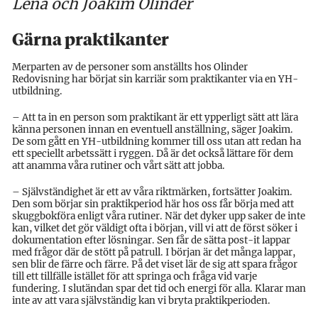
Lena och Joakim Olinder
Gärna praktikanter
Merparten av de personer som anställts hos Olinder
Redovisning har börjat sin karriär som praktikanter via en YH-
utbildning.
– Att ta in en person som praktikant är ett ypperligt sätt att lära
känna personen innan en eventuell anställning, säger Joakim.
De som gått en YH-utbildning kommer till oss utan att redan ha
ett speciellt arbetssätt i ryggen. Då är det också lättare för dem
att anamma våra rutiner och vårt sätt att jobba.
– Självständighet är ett av våra riktmärken, fortsätter Joakim.
Den som börjar sin praktikperiod här hos oss får börja med att
skuggbokföra enligt våra rutiner. När det dyker upp saker de inte
kan, vilket det gör väldigt ofta i början, vill vi att de först söker i
dokumentation efter lösningar. Sen får de sätta post-it lappar
med frågor där de stött på patrull. I början är det många lappar,
sen blir de färre och färre. På det viset lär de sig att spara frågor
till ett tillfälle istället för att springa och fråga vid varje
fundering. I slutändan spar det tid och energi för alla. Klarar man
inte av att vara självständig kan vi bryta praktikperioden.