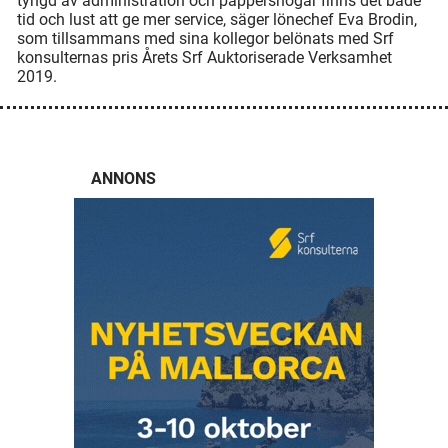
tyngd av administration och pappershögar finns det både
tid och lust att ge mer service, säger lönechef Eva Brodin,
som tillsammans med sina kollegor belönats med Srf
konsulternas pris Årets Srf Auktoriserade Verksamhet
2019.
ANNONS