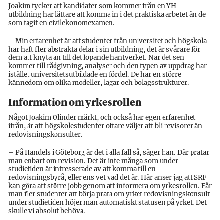
Joakim tycker att kandidater som kommer från en YH-
utbildning har lättare att komma in i det praktiska arbetet än de
som tagit en civilekonomexamen.
– Min erfarenhet är att studenter från universitet och högskola
har haft fler abstrakta delar i sin utbildning, det är svårare för
dem att knyta an till det löpande hantverket. När det sen
kommer till rådgivning, analyser och den typen av uppdrag har
istället universitetsutbildade en fördel. De har en större
kännedom om olika modeller, lagar och bolagsstrukturer.
Information om yrkesrollen
Något Joakim Olinder märkt, och också har egen erfarenhet
ifrån, är att högskolestudenter oftare väljer att bli revisorer än
redovisningskonsulter.
– På Handels i Göteborg är det i alla fall så, säger han. Där pratar
man enbart om revision. Det är inte många som under
studietiden är intresserade av att komma till en
redovisningsbyrå, eller ens vet vad det är. Här anser jag att SRF
kan göra att större jobb genom att informera om yrkesrollen. Får
man fler studenter att börja prata om yrket redovisningskonsult
under studietiden höjer man automatiskt statusen på yrket. Det
skulle vi absolut behöva.