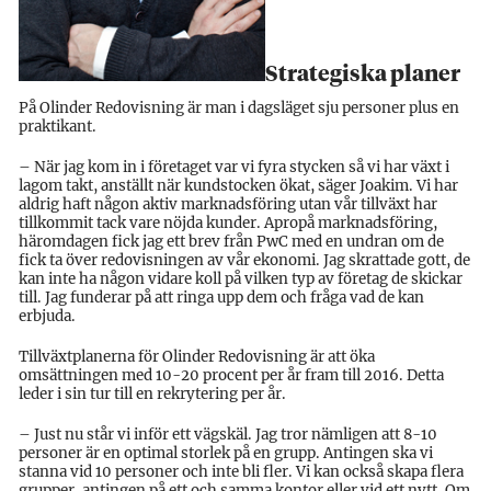
Strategiska planer
På Olinder Redovisning är man i dagsläget sju personer plus en
praktikant.
– När jag kom in i företaget var vi fyra stycken så vi har växt i
lagom takt, anställt när kundstocken ökat, säger Joakim. Vi har
aldrig haft någon aktiv marknadsföring utan vår tillväxt har
tillkommit tack vare nöjda kunder. Apropå marknadsföring,
häromdagen fick jag ett brev från PwC med en undran om de
fick ta över redovisningen av vår ekonomi. Jag skrattade gott, de
kan inte ha någon vidare koll på vilken typ av företag de skickar
till. Jag funderar på att ringa upp dem och fråga vad de kan
erbjuda.
Tillväxtplanerna för Olinder Redovisning är att öka
omsättningen med 10-20 procent per år fram till 2016. Detta
leder i sin tur till en rekrytering per år.
– Just nu står vi inför ett vägskäl. Jag tror nämligen att 8-10
personer är en optimal storlek på en grupp. Antingen ska vi
stanna vid 10 personer och inte bli fler. Vi kan också skapa flera
grupper, antingen på ett och samma kontor eller vid ett nytt. Om