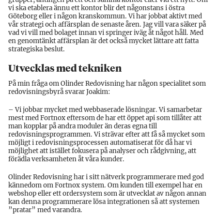
vi ska etablera ännu ett kontor blir det någonstans i östra
Göteborg eller i någon kranskommun. Vi har jobbat aktivt med
vår strategi och affärsplan de senaste åren. Jag vill vara säker på
vad vi vill med bolaget innan vi springer iväg åt något håll. Med
en genomtänkt affärsplan är det också mycket lättare att fatta
strategiska beslut.
Utvecklas med tekniken
På min fråga om Olinder Redovisning har någon specialitet som
redovisningsbyrå svarar Joakim:
– Vi jobbar mycket med webbaserade lösningar. Vi samarbetar
mest med Fortnox eftersom de har ett öppet api som tillåter att
man kopplar på andra moduler än deras egna till
redovisningsprogrammen. Vi strävar efter att få så mycket som
möjligt i redovisningsprocessen automatiserat för då har vi
möjlighet att istället fokusera på analyser och rådgivning, att
förädla verksamheten åt våra kunder.
Olinder Redovisning har i sitt nätverk programmerare med god
kännedom om Fortnox system. Om kunden till exempel har en
webshop eller ett ordersystem som är utvecklat av någon annan
kan denna programmerare lösa integrationen så att systemen
”pratar” med varandra.