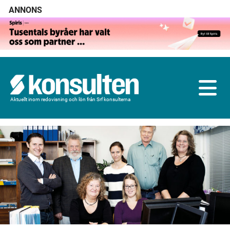
ANNONS
Aktuellt inom redovisning och lön från Srf konsulterna