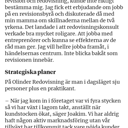
revision och redovisning, kunde inte riktigt
bestämma mig. Jag fick ett erbjudande om jobb
på en revisionsbyrå och diskuterade då med
min mamma om skillnaderna mellan de två
yrkena. Det landade i att redovisningskonsult
verkade bra mycket roligare. Att jobba med
entreprenörer och kunna se effekterna av de
råd man ger. Jag vill hellre jobba framåt, i
händelsernas centrum. Inte blicka bakåt som
revisionen innebär.
Strategiska planer
På Olinder Redovisning är man i dagsläget sju
personer plus en praktikant.
– När jag kom in i företaget var vi fyra stycken
så vi har växt i lagom takt, anställt när
kundstocken ökat, säger Joakim. Vi har aldrig
haft någon aktiv marknadsföring utan vår
tillväxt har tillkommit tack vare nöjda kunder.