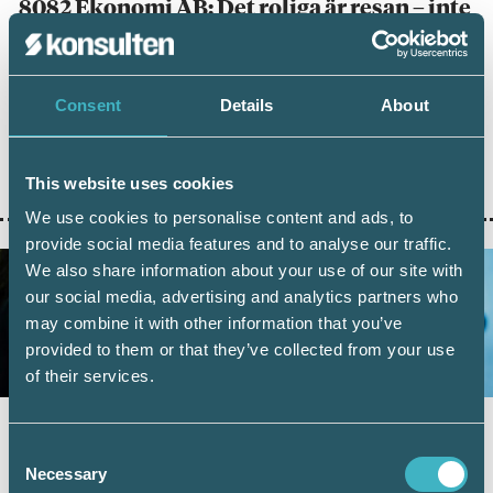
8082 Ekonomi AB: Det roliga är resan – inte
målet
12 juni 2020
Fokus på work-life balance är en ­framgångsfaktor som
Consent
Details
About
förra året gav ­Göteborgsbyrån 8082 Ekonomi AB en vinst
och en finalplats vid Srf ­konsulternas­ årliga utmärkelser.
Och precis ­innan ­coronautbrottet var de på väg in i sin ­
This website uses cookies
största tillväxtfas någonsin.
We use cookies to personalise content and ads, to
provide social media features and to analyse our traffic.
We also share information about your use of our site with
our social media, advertising and analytics partners who
may combine it with other information that you’ve
provided to them or that they’ve collected from your use
of their services.
FOKUS ARBETSPLATS
Trafikverkets löneenhet: Digital arbetsro
Consent
Necessary
Selection
11 mars 2020