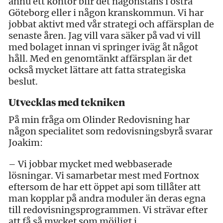
ännu ett kontor blir det någonstans i östra
Göteborg eller i någon kranskommun. Vi har
jobbat aktivt med vår strategi och affärsplan de
senaste åren. Jag vill vara säker på vad vi vill
med bolaget innan vi springer iväg åt något
håll. Med en genomtänkt affärsplan är det
också mycket lättare att fatta strategiska
beslut.
Utvecklas med tekniken
På min fråga om Olinder Redovisning har
någon specialitet som redovisningsbyrå svarar
Joakim:
– Vi jobbar mycket med webbaserade
lösningar. Vi samarbetar mest med Fortnox
eftersom de har ett öppet api som tillåter att
man kopplar på andra moduler än deras egna
till redovisningsprogrammen. Vi strävar efter
att få så mycket som möjligt i