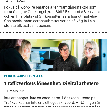
12 juni 2020
Fokus på work-life balance är en ­framgångsfaktor som
förra året gav ­Göteborgsbyrån 8082 Ekonomi AB en vinst
och en finalplats vid Srf ­konsulternas­ årliga utmärkelser.
Och precis ­innan ­coronautbrottet var de på väg in i sin ­
största tillväxtfas någonsin.
FOKUS ARBETSPLATS
Trafikverkets löneenhet: Digital arbetsro
11 mars 2020
Inte ett papper. Inte en enda pärm. Lönekonsulterna på
Trafikverket har inte ens ett eget skrivbord. – När ingen är