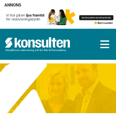
ANNONS
Aktuellt inom redovisning och lön från Srf konsulterna